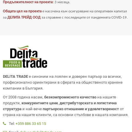
Продължителност на проекта:
3 месеца.
Общата цел на проекта
е насочена към осигуряване на оперативен капитал
за
ДЕЛИТА ТРЕЙД ООД
за справяне с последиците от пандемията COVID-19
.
DELITA TRADE
е синоним на лоялен и доверен партьор за всички,
професионално ориентирани в сферата на общественото хранене
компании в България.
От 2008 година насам,
безкомпромисното качество
на нашите
продукти,
конкурентните цени
,
дистрибуторската и логистична
структура
и най-вече
партьорско отношение и удовлетвореност
от
страна на нашите клиенти, са основни стълбове в нашата компания.
Tel:
+359 886 33 65 15