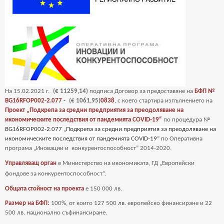
На
15
.02.2021 г.
(€ 11259,14)
подписа Договор за предоставяне на
БФП №
BG16RFOP002-2.077 -
(€ 1061,95)
0838
, с което стартира изпълнението на
Проект „Подкрепа за средни предприятия за преодоляване на
икономическите последствия от пандемията COVID-19“
по процедура №
BG16RFOP002-2.077
„
Подкрепа за средни предприятия за преодоляване на
икономическите последствия от пандемията COVID-19
“ по Оперативна
програма „Иновации и
конкурентоспособност” 2014-2020.
Управляващ орган
е Министерство на икономиката, ГД „Европейски
фондове за
конкурентоспособност“.
Общата стойност на проекта
е
150 000 лв.
Размер на БФП:
100%, от които 127 500 лв. европейско финансиране и 22
500 лв. национално съфинансиране.