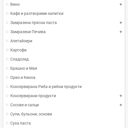
Вино
Кафе и разтворими напитки
Замразена прясна паста
Замразени Печива
Апетайзери
Картофи
Сладолед
Брашно и Мая
Ориз и Киноа
Консервирана Риба и рибни продукти
Консервирани продукти
Сосове и салци
Супи, бульони, основи
Суха паста