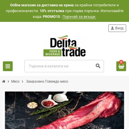
Оnline магазин за доставка на храна
за крайни потребители и
професионалисти.
10% отстъпка
при първа поръчка. Използвайте
кода:
PROMO10
.
Поръчай за вкъщи.
person
Вход
0
view_headline
search
chevron_right
chevron_right
Месо
Замразено Говеждо месо