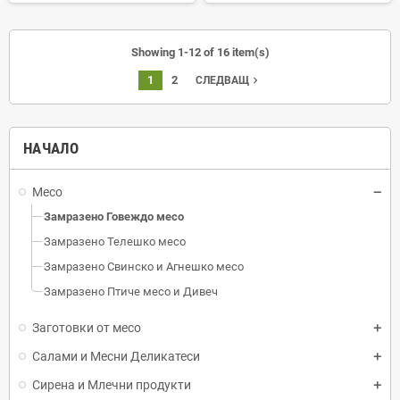
Showing 1-12 of 16 item(s)
1
2
navigate_next
СЛЕДВАЩ
НАЧАЛО
Месо
Замразено Говеждо месо
Замразено Телешко месо
Замразено Свинско и Агнешко месо
Замразено Птиче месо и Дивеч
Заготовки от месо
Салами и Месни Деликатеси
Сирена и Млечни продукти