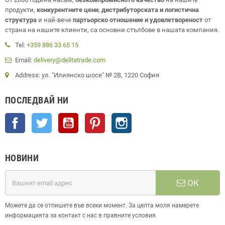
продукти,
конкурентните цени
,
дистрибуторската и логистична
структура
и най-вече
партьорско отношение и удовлетвореност
от
страна на нашите клиенти, са основни стълбове в нашата компания.
Tel:
+359 886 33 65 15
Email:
delivery@delitatrade.com
Address: ул. "Илиянско шосе" № 2В, 1220 София
ПОСЛЕДВАЙ НИ
Facebook
Twitter
YouTube
Pinterest
Instagram
НОВИНИ
ОК
Можете да се отпишете във всеки момент. За целта моля намерете
информацията за контакт с нас в правните условия.