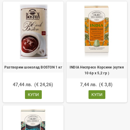
Разтворим шоколад BOSTON 1 кг
INDIA Неспресо Корсини (кутия
10 бр х 5,2 гр )
47,44 лв.
(€ 24,26)
7,44 лв.
(€ 3,8)
КУПИ
КУПИ