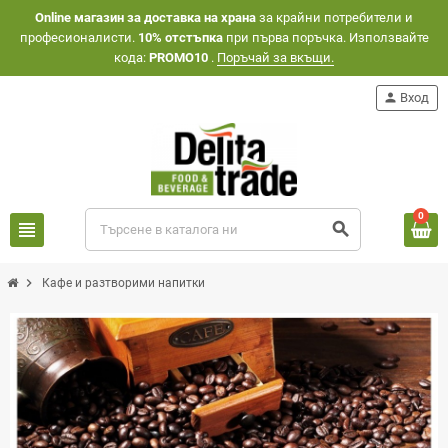
Оnline магазин за доставка на храна
за крайни потребители и
професионалисти.
10% отстъпка
при първа поръчка. Използвайте
кода:
PROMO10
.
Поръчай за вкъщи.
person
Вход
0
view_headline
search
chevron_right
Кафе и разтворими напитки