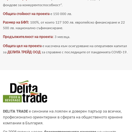
фондове за
конкурентоспособност“.
Общата стойност на проекта
е
150 000 лв.
Размер на БФП:
100%, от които 127 500 лв. европейско финансиране и 22
500 лв. национално съфинансиране.
Продължителност на проекта:
3 месеца.
Общата цел на проекта
е насочена към осигуряване на оперативен капитал
за
ДЕЛИТА ТРЕЙД ООД
за справяне с последиците от пандемията COVID-19
.
DELITA TRADE
е синоним на лоялен и доверен партьор за всички,
професионално ориентирани в сферата на общественото хранене
компании в България.
От 2008 година насам,
безкомпромисното качество
на нашите