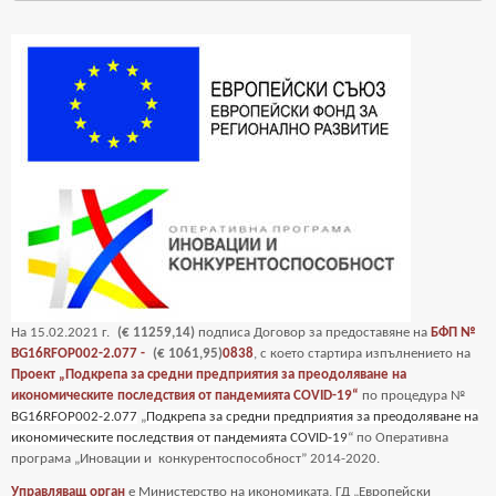
На
15
.02.2021 г.
(€ 11259,14)
подписа Договор за предоставяне на
БФП №
BG16RFOP002-2.077 -
(€ 1061,95)
0838
, с което стартира изпълнението на
Проект „Подкрепа за средни предприятия за преодоляване на
икономическите последствия от пандемията COVID-19“
по процедура №
BG16RFOP002-2.077
„
Подкрепа за средни предприятия за преодоляване на
икономическите последствия от пандемията COVID-19
“ по Оперативна
програма „Иновации и
конкурентоспособност” 2014-2020.
Управляващ орган
е Министерство на икономиката, ГД „Европейски