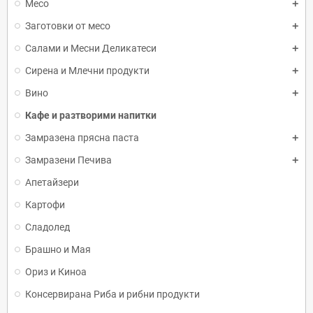
Месо
Заготовки от месо
Салами и Месни Деликатеси
Сирена и Млечни продукти
Вино
Кафе и разтворими напитки
Замразена прясна паста
Замразени Печива
Апетайзери
Картофи
Сладолед
Брашно и Мая
Ориз и Киноа
Консервирана Риба и рибни продукти