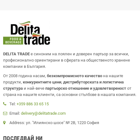
DELITA TRADE
е синоним на лоялен и доверен партьор за всички,
професионално ориентирани в сферата на общественото хранене
компании в България.
От 2008 година насам,
безкомпромисното качество
на нашите
продукти,
конкурентните цени
,
дистрибуторската и логистична
структура
и най-вече
партьорско отношение и удовлетвореност
от
страна на нашите клиенти, са основни стълбове в нашата компания.
Tel:
+359 886 33 65 15
Email:
delivery@delitatrade.com
Address: ул. "Илиянско шосе" № 2В, 1220 София
ПОСЛЕДВАЙ НИ