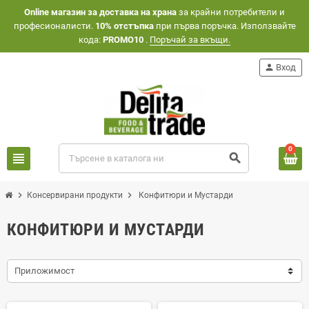
Оnline магазин за доставка на храна
за крайни потребители и
професионалисти.
10% отстъпка
при първа поръчка. Използвайте
кода:
PROMO10
.
Поръчай за вкъщи.
person
Вход
0
view_headline
search
chevron_right
chevron_right
Консервирани продукти
Конфитюри и Мустарди
КОНФИТЮРИ И МУСТАРДИ
Приложимост