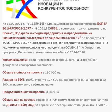
На
15
.02.2021 г.
(€ 11259,14)
подписа Договор за предоставяне на
БФП №
BG16RFOP002-2.077 -
(€ 1061,95)
0838
, с което стартира изпълнението на
Проект „Подкрепа за средни предприятия за преодоляване на
икономическите последствия от пандемията COVID-19“
по процедура №
BG16RFOP002-2.077
„
Подкрепа за средни предприятия за преодоляване на
икономическите последствия от пандемията COVID-19
“ по Оперативна
програма „Иновации и
конкурентоспособност” 2014-2020.
Управляващ орган
е Министерство на икономиката, ГД „Европейски
фондове за
конкурентоспособност“.
Общата стойност на проекта
е
150 000 лв.
Размер на БФП:
100%, от които 127 500 лв. европейско финансиране и 22
500 лв. национално съфинансиране.
Продължителност на проекта:
3 месеца.
Общата цел на проекта
е насочена към осигуряване на оперативен капитал
за
ДЕЛИТА ТРЕЙД ООД
за справяне с последиците от пандемията COVID-19
.