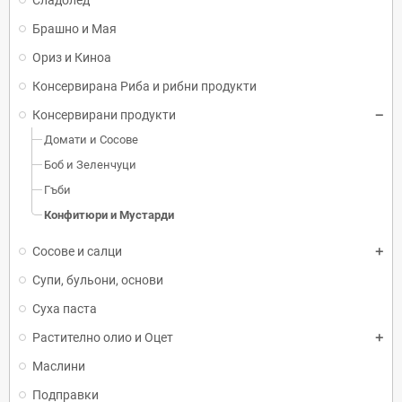
Сладолед
Брашно и Мая
Ориз и Киноа
Консервирана Риба и рибни продукти
Консервирани продукти
Домати и Сосове
Боб и Зеленчуци
Гъби
Конфитюри и Мустарди
Сосове и салци
Супи, бульони, основи
Суха паста
Растително олио и Оцет
Маслини
Подправки