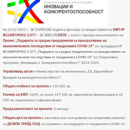
На
15
.02.2021 г.
(€ 11259,14)
подписа Договор за предоставяне на
БФП №
BG16RFOP002-2.077 -
(€ 1061,95)
0838
, с което стартира изпълнението на
Проект „Подкрепа за средни предприятия за преодоляване на
икономическите последствия от пандемията COVID-19“
по процедура №
BG16RFOP002-2.077
„
Подкрепа за средни предприятия за преодоляване на
икономическите последствия от пандемията COVID-19
“ по Оперативна
програма „Иновации и
конкурентоспособност” 2014-2020.
Управляващ орган
е Министерство на икономиката, ГД „Европейски
фондове за
конкурентоспособност“.
Общата стойност на проекта
е
150 000 лв.
Размер на БФП:
100%, от които 127 500 лв. европейско финансиране и 22
500 лв. национално съфинансиране.
Продължителност на проекта:
3 месеца.
Общата цел на проекта
е насочена към осигуряване на оперативен капитал
за
ДЕЛИТА ТРЕЙД ООД
за справяне с последиците от пандемията COVID-19
.