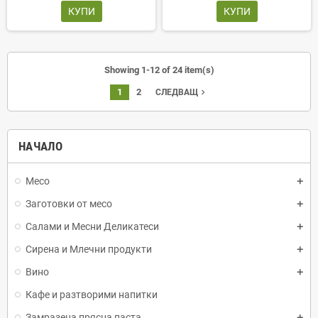
КУПИ
КУПИ
Showing 1-12 of 24 item(s)
1
2
navigate_next
СЛЕДВАЩ
НАЧАЛО
Месо
Заготовки от месо
Салами и Месни Деликатеси
Сирена и Млечни продукти
Вино
Кафе и разтворими напитки
Замразена прясна паста