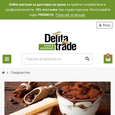
Оnline магазин за доставка на храна
за крайни потребители и
професионалисти.
10% отстъпка
при първа поръчка. Използвайте
кода:
PROMO10
.
Поръчай за вкъщи.
person
Вход
0
view_headline
search
chevron_right
Сладкарство