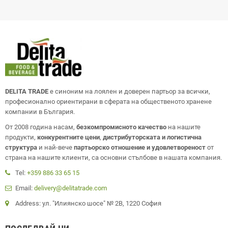
DELITA TRADE
е синоним на лоялен и доверен партьор за всички,
професионално ориентирани в сферата на общественото хранене
компании в България.
От 2008 година насам,
безкомпромисното качество
на нашите
продукти,
конкурентните цени
,
дистрибуторската и логистична
структура
и най-вече
партьорско отношение и удовлетвореност
от
страна на нашите клиенти, са основни стълбове в нашата компания.
Tel:
+359 886 33 65 15
Email:
delivery@delitatrade.com
Address: ул. "Илиянско шосе" № 2В, 1220 София