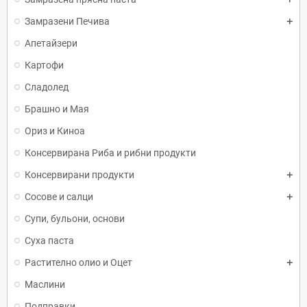
Замразени Печива
Апетайзери
Картофи
Сладолед
Брашно и Мая
Ориз и Киноа
Консервирана Риба и рибни продукти
Консервирани продукти
Сосове и салци
Супи, бульони, основи
Суха паста
Растително олио и Оцет
Маслини
Подправки