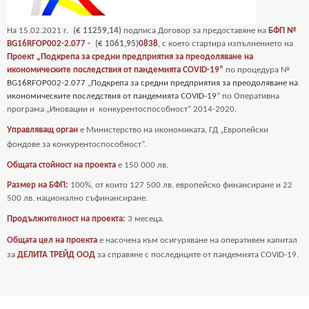
На
15
.02.2021 г.
(€ 11259,14)
подписа Договор за предоставяне на
БФП №
BG16RFOP002-2.077 -
(€ 1061,95)
0838
, с което стартира изпълнението на
Проект „Подкрепа за средни предприятия за преодоляване на
икономическите последствия от пандемията COVID-19“
по процедура №
BG16RFOP002-2.077
„
Подкрепа за средни предприятия за преодоляване на
икономическите последствия от пандемията COVID-19
“ по Оперативна
програма „Иновации и
конкурентоспособност” 2014-2020.
Управляващ орган
е Министерство на икономиката, ГД „Европейски
фондове за
конкурентоспособност“.
Общата стойност на проекта
е
150 000 лв.
Размер на БФП:
100%, от които 127 500 лв. европейско финансиране и 22
500 лв. национално съфинансиране.
Продължителност на проекта:
3 месеца.
Общата цел на проекта
е насочена към осигуряване на оперативен капитал
за
ДЕЛИТА ТРЕЙД ООД
за справяне с последиците от пандемията COVID-19
.