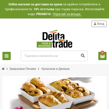
Оnline магазин за доставка на храна
за крайни потребители и
професионалисти.
10% отстъпка
при първа поръчка. Използвайте
кода:
PROMO10
.
Поръчай за вкъщи.
person
Вход
0
view_headline
search
chevron_right
chevron_right
Замразени Печива
Кроасани и Дениши