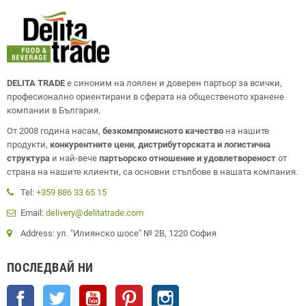
DELITA TRADE
е синоним на лоялен и доверен партьор за всички,
професионално ориентирани в сферата на общественото хранене
компании в България.
От 2008 година насам,
безкомпромисното качество
на нашите
продукти,
конкурентните цени
,
дистрибуторската и логистична
структура
и най-вече
партьорско отношение и удовлетвореност
от
страна на нашите клиенти, са основни стълбове в нашата компания.
Tel:
+359 886 33 65 15
Email:
delivery@delitatrade.com
Address: ул. "Илиянско шосе" № 2В, 1220 София
ПОСЛЕДВАЙ НИ
Facebook
Twitter
YouTube
Pinterest
Instagram