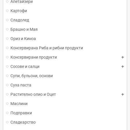
Апетайзери
Картофи
Сладолед
Брашно и Мая
Ориз и Киноа
Консервирана Риба и рибни продукти
Консервирани продукти
Сосове и салци
Супи, бульони, основи
Суха паста
Растително олио и Оцет
Маслини
Подправки
Сладкарство