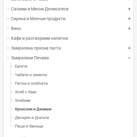
Салами и Месни Деликатеси
Сирена и Млечни продукти
Вино
Кафе и разтворими напитки
Замразена прясна паста
Замразени Печива
Багети
Чабати и земели
Питки и хлебчета
Хляб с Квас
Хлябове
Кроасани и Дениши
Десерти и Донъти
Пици и баници