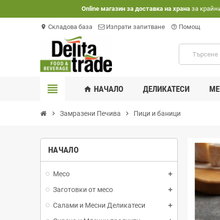
Оnline магазин за доставка на храна
за крайн
Складова база
Изпрати запитване
Помощ
location_on
help_outline
view_headline
НАЧАЛО
ДЕЛИКАТЕСИ
МЕ
home
chevron_right
Замразени Печива
chevron_right
Пици и баници
НАЧАЛО
Месо
Заготовки от месо
Салами и Месни Деликатеси