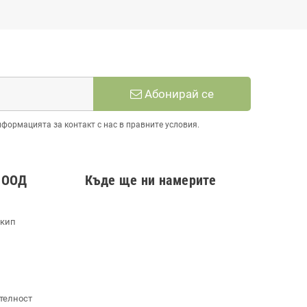
Абонирай се
нформацията за контакт с нас в правните условия.
 ООД
Къде ще ни намерите
екип
телност