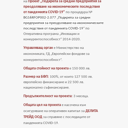
на
Проект „Подкрепа за средни предприятия за
преодоляване на икономическите последствия
от пандемията COVID-19“
по процедура №
BG16RFOP002-2.077
„
Подкрепа за средни
предприятия за преодоляване на икономическите
последствия от пандемията COVID-19
“ по
Оперативна програма „Иновации и
конкурентоспособност” 2014-2020.
Управляващ орган
е Министерство на
икономиката, ГД „Европейски фондове за
конкурентоспособност“.
Общата стойност на проекта
е
150 000 лв.
Размер на БФП:
100%, от които 127 500 лв.
европейско финансиране и 22 500 лв.
национално съфинансиране.
Продължителност на проекта:
3 месеца.
Общата цел на проекта
е насочена към
осигуряване на оперативен капитал за
ДЕЛИТА
ТРЕЙД ООД
за справяне с последиците от
пандемията COVID-19
.