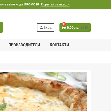
ползвайте кода:
PROMO10
.
Поръчай за вкъщи.
0
h
person
Вход
0,00 лв.
(€ 0)
ПРОИЗВОДИТЕЛИ
КОНТАКТИ