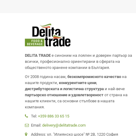
DELITA TRADE
е синоним на лоялен и доверен партьор за
всички, професионално ориентирани в сферата на
общественото хранене компании в България.
От 2008 година насам,
безкомпромисното качество
на
нашите продукти,
конкурентните цени
,
дистрибуторската и логистична структура
и най-вече
партьорско отношение и удовлетвореност
от страна на
нашите клиенти, са основни стълбове в нашата
компания.
Tel:
+359 886 33 65 15
Email:
delivery@delitatrade.com
Address: ул. "Илиянско шосе" № 2В, 1220 София