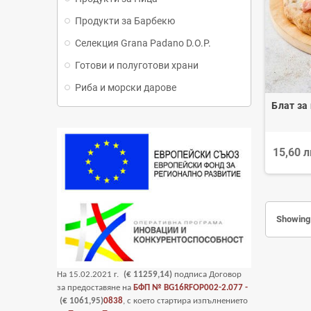
Продукти за Барбекю
Селекция Grana Padano D.O.P.
Готови и полуготови храни
Риба и морски дарове
Блат за
15,60 
Showing 
На
15
.02.2021 г.
(€ 11259,14)
подписа Договор
за предоставяне на
БФП №
BG16RFOP002-2.077 -
(€ 1061,95)
0838
, с което стартира изпълнението