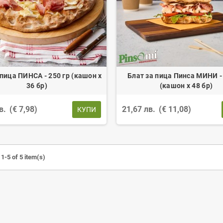
 пица ПИНСА - 250 гр (кашон х
Блат за пица Пинса МИНИ - 
36 бр)
(кашон х 48 бр)
лв.
(€ 7,98)
21,67 лв.
(€ 11,08)
КУПИ
1-5 of 5 item(s)