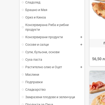
Сладолед
Брашно и Мая
Ориз и Киноа
Консервирана Риба и рибни
продукти
Консервирани продукти
Сосове и салци
Супи, бульони, основи
56,50 
Суха паста
Растително олио и Оцет
Маслини
Подправки
Сладкарство
Замразени плодове и зеленчуци
Продукти за Пица