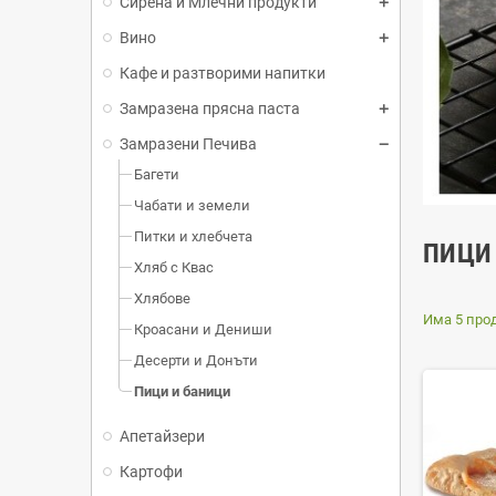
Сирена и Млечни продукти
Вино
Кафе и разтворими напитки
Замразена прясна паста
Замразени Печива
Багети
Чабати и земели
Питки и хлебчета
ПИЦИ
Хляб с Квас
Хлябове
Има 5 прод
Кроасани и Дениши
Десерти и Донъти
Пици и баници
Апетайзери
Картофи