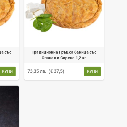
ца със
Традиционна Гръцка баница със
Спанак и Сирене 1,2 кг
73,35 лв.
(€ 37,5)
КУПИ
КУПИ