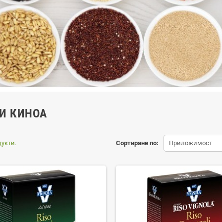
 И КИНОА
укти.
Сортиране по:
Приложимост