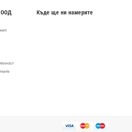
 ООД
Къде ще ни намерите
екип
телност
тките