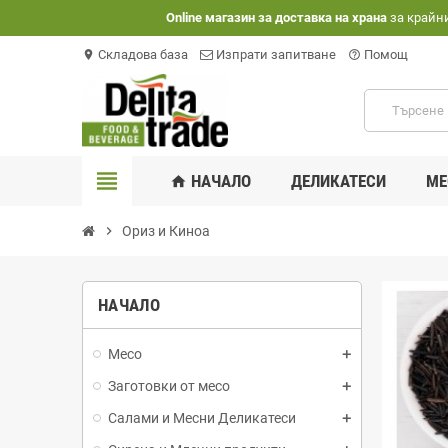
Оnline магазин за доставка на храна
за крайн
Складова база
Изпрати запитване
Помощ
location_on
help_outline
view_headline
НАЧАЛО
ДЕЛИКАТЕСИ
МЕ
home
chevron_right
Ориз и Киноа
НАЧАЛО
Месо
Заготовки от месо
Салами и Месни Деликатеси