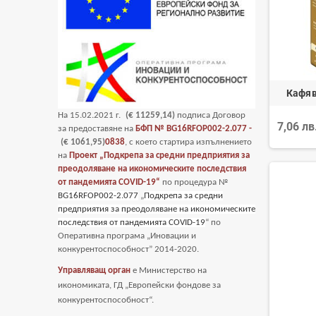
Кафяв
На
15
.02.2021 г.
(€ 11259,14)
подписа Договор
7,06 лв
за предоставяне на
БФП №
BG16RFOP002-2.077 -
(€ 1061,95)
0838
, с което стартира изпълнението
на
Проект „Подкрепа за средни предприятия за
преодоляване на икономическите последствия
от пандемията COVID-19“
по процедура №
BG16RFOP002-2.077
„
Подкрепа за средни
предприятия за преодоляване на икономическите
последствия от пандемията COVID-19
“ по
Оперативна програма „Иновации и
конкурентоспособност” 2014-2020.
Управляващ орган
е Министерство на
икономиката, ГД „Европейски фондове за
конкурентоспособност“.