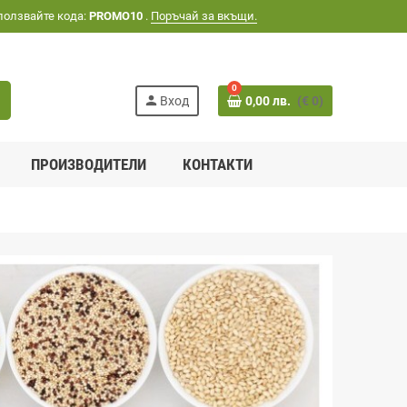
ползвайте кода:
PROMO10
.
Поръчай за вкъщи.
0
h
person
Вход
0,00 лв.
(€ 0)
ПРОИЗВОДИТЕЛИ
КОНТАКТИ