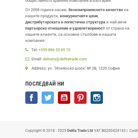
общественото хранене компании в България.
От 2008 година насам,
безкомпромисното качество
на
нашите продукти,
конкурентните цени
,
дистрибуторската и логистична структура
и най-вече
партьорско отношение и удовлетвореност
от страна на
нашите клиенти, са основни стълбове в нашата
компания.
Tel:
+359 886 33 65 15
Email:
delivery@delitatrade.com
Address: ул. "Илиянско шосе" № 2В, 1220 София
ПОСЛЕДВАЙ НИ
Facebook
Twitter
YouTube
Pinterest
Instagram
Copyright © 2018 - 2025
Delita Trade Ltd
VAT BG200424143 | Cust