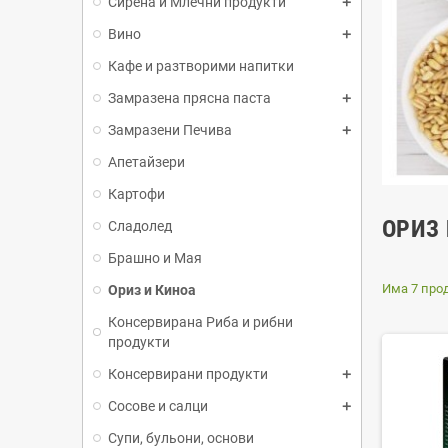
Сирена и Млечни продукти
Вино
Кафе и разтворими напитки
Замразена прясна паста
Замразени Печива
Апетайзери
Картофи
ОРИЗ
Сладолед
Брашно и Мая
Има 7 прод
Ориз и Киноа
Консервирана Риба и рибни
продукти
Консервирани продукти
Сосове и салци
Супи, бульони, основи