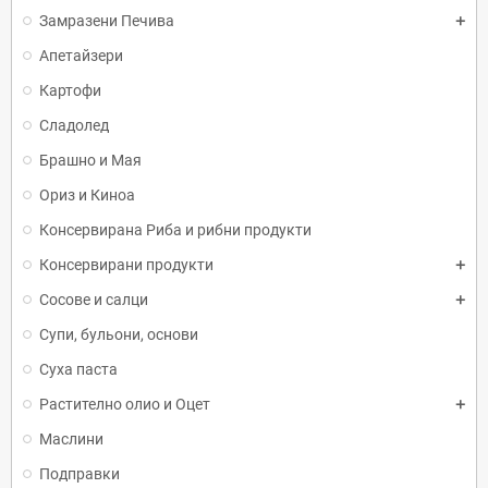
Замразени Печива
Апетайзери
Картофи
Сладолед
Брашно и Мая
Ориз и Киноа
Консервирана Риба и рибни продукти
Консервирани продукти
Сосове и салци
Супи, бульони, основи
Суха паста
Растително олио и Оцет
Маслини
Подправки