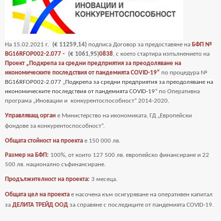
На
15
.02.2021 г.
(€ 11259,14)
подписа Договор за предоставяне на
БФП №
BG16RFOP002-2.077 -
(€ 1061,95)
0838
, с което стартира изпълнението на
Проект „Подкрепа за средни предприятия за преодоляване на
икономическите последствия от пандемията COVID-19“
по процедура №
BG16RFOP002-2.077
„
Подкрепа за средни предприятия за преодоляване на
икономическите последствия от пандемията COVID-19
“ по Оперативна
програма „Иновации и
конкурентоспособност” 2014-2020.
Управляващ орган
е Министерство на икономиката, ГД „Европейски
фондове за
конкурентоспособност“.
Общата стойност на проекта
е
150 000 лв.
Размер на БФП:
100%, от които 127 500 лв. европейско финансиране и 22
500 лв. национално съфинансиране.
Продължителност на проекта:
3 месеца.
Общата цел на проекта
е насочена към осигуряване на оперативен капитал
за
ДЕЛИТА ТРЕЙД ООД
за справяне с последиците от пандемията COVID-19
.