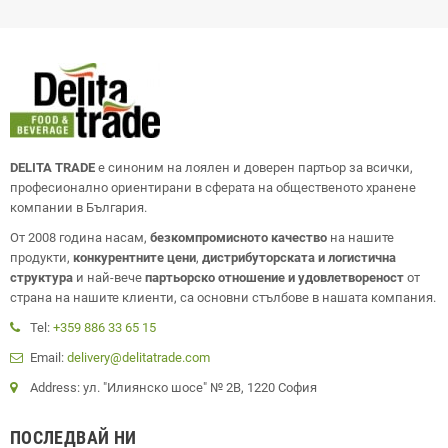
DELITA TRADE
е синоним на лоялен и доверен партьор за всички,
професионално ориентирани в сферата на общественото хранене
компании в България.
От 2008 година насам,
безкомпромисното качество
на нашите
продукти,
конкурентните цени
,
дистрибуторската и логистична
структура
и най-вече
партьорско отношение и удовлетвореност
от
страна на нашите клиенти, са основни стълбове в нашата компания.
Tel:
+359 886 33 65 15
Email:
delivery@delitatrade.com
Address: ул. "Илиянско шосе" № 2В, 1220 София
ПОСЛЕДВАЙ НИ