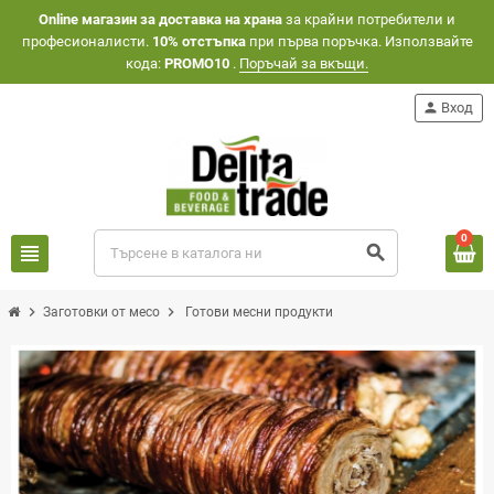
Оnline магазин за доставка на храна
за крайни потребители и
професионалисти.
10% отстъпка
при първа поръчка. Използвайте
кода:
PROMO10
.
Поръчай за вкъщи.
person
Вход
0
view_headline
search
chevron_right
chevron_right
Заготовки от месо
Готови месни продукти