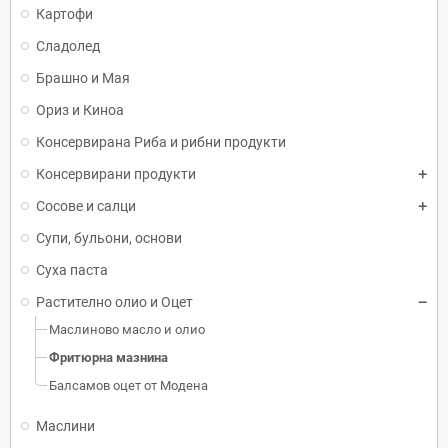
Картофи
Сладолед
Брашно и Мая
Ориз и Киноа
Консервирана Риба и рибни продукти
Консервирани продукти
Сосове и салци
Супи, бульони, основи
Суха паста
Растително олио и Оцет
Маслиново масло и олио
Фритюрна мазнина
Балсамов оцет от Модена
Маслини