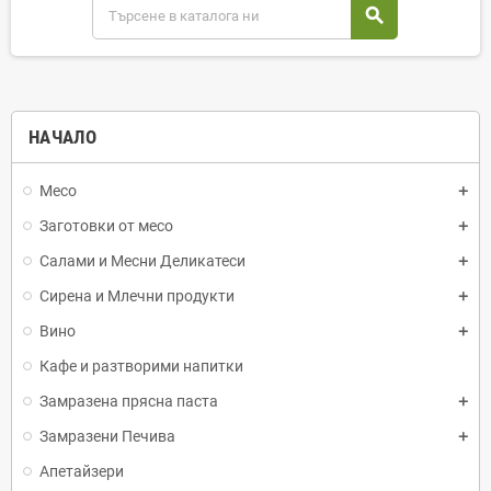
search
НАЧАЛО
Месо
Заготовки от месо
Салами и Месни Деликатеси
Сирена и Млечни продукти
Вино
Кафе и разтворими напитки
Замразена прясна паста
Замразени Печива
Апетайзери