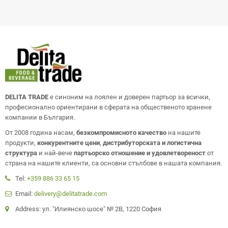
DELITA TRADE
е синоним на лоялен и доверен партьор за всички,
професионално ориентирани в сферата на общественото хранене
компании в България.
От 2008 година насам,
безкомпромисното качество
на нашите
продукти,
конкурентните цени
,
дистрибуторската и логистична
структура
и най-вече
партьорско отношение и удовлетвореност
от
страна на нашите клиенти, са основни стълбове в нашата компания.
Tel:
+359 886 33 65 15
Email:
delivery@delitatrade.com
Address: ул. "Илиянско шосе" № 2В, 1220 София