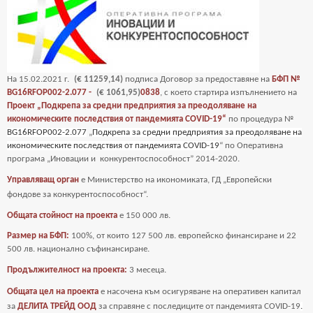
На
15
.02.2021 г.
(€ 11259,14)
подписа Договор за предоставяне на
БФП №
BG16RFOP002-2.077 -
(€ 1061,95)
0838
, с което стартира изпълнението на
Проект „Подкрепа за средни предприятия за преодоляване на
икономическите последствия от пандемията COVID-19“
по процедура №
BG16RFOP002-2.077
„
Подкрепа за средни предприятия за преодоляване на
икономическите последствия от пандемията COVID-19
“ по Оперативна
програма „Иновации и
конкурентоспособност” 2014-2020.
Управляващ орган
е Министерство на икономиката, ГД „Европейски
фондове за
конкурентоспособност“.
Общата стойност на проекта
е
150 000 лв.
Размер на БФП:
100%, от които 127 500 лв. европейско финансиране и 22
500 лв. национално съфинансиране.
Продължителност на проекта:
3 месеца.
Общата цел на проекта
е насочена към осигуряване на оперативен капитал
за
ДЕЛИТА ТРЕЙД ООД
за справяне с последиците от пандемията COVID-19
.