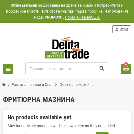
Оnline магазин за доставка на храна
за крайни потребители и
професионалисти.
10% отстъпка
при първа поръчка. Използвайте
кода:
PROMO10
.
Поръчай за вкъщи.
person
Вход
0
view_headline
search
chevron_right
chevron_right
Растително олио и Оцет
Фритюрна мазнина
ФРИТЮРНА МАЗНИНА
No products available yet
Stay tuned! More products will be shown here as they are added.