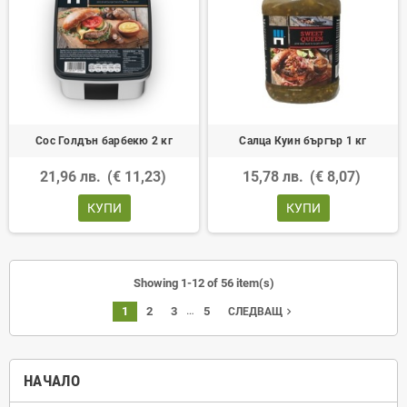
Сос Голдън барбекю 2 кг
Салца Куин бъргър 1 кг
21,96 лв.
(€ 11,23)
15,78 лв.
(€ 8,07)
КУПИ
КУПИ
Showing 1-12 of 56 item(s)
…
1
2
3
5
navigate_next
СЛЕДВАЩ
НАЧАЛО