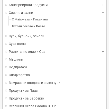
Консервирани продукти
Сосове и салци
С Майонеза и Пикантни
Готови сосове и Песто
Супи, бульони, основи
Суха паста
Растително олио и Оцет
Маслини
Подправки
Сладкарство
Замразени плодове и зеленчуци
Продукти за Пица
Продукти за Барбекю
Селекция Grana Padano D.O.P.