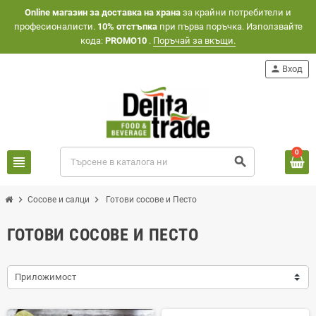
Оnline магазин за доставка на храна
за крайни потребители и
професионалисти.
10% отстъпка
при първа поръчка. Използвайте
кода:
PROMO10
.
Поръчай за вкъщи.
person
Вход
0
view_headline
search
chevron_right
chevron_right
Сосове и салци
Готови сосове и Песто
ГОТОВИ СОСОВЕ И ПЕСТО
Приложимост