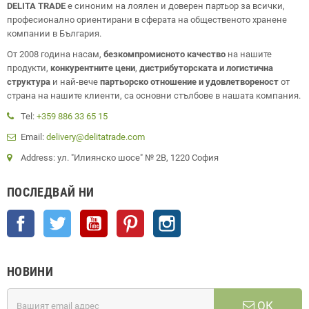
DELITA TRADE
е синоним на лоялен и доверен партьор за всички,
професионално ориентирани в сферата на общественото хранене
компании в България.
От 2008 година насам,
безкомпромисното качество
на нашите
продукти,
конкурентните цени
,
дистрибуторската и логистична
структура
и най-вече
партьорско отношение и удовлетвореност
от
страна на нашите клиенти, са основни стълбове в нашата компания.
Tel:
+359 886 33 65 15
Email:
delivery@delitatrade.com
Address: ул. "Илиянско шосе" № 2В, 1220 София
ПОСЛЕДВАЙ НИ
Facebook
Twitter
YouTube
Pinterest
Instagram
НОВИНИ
ОК