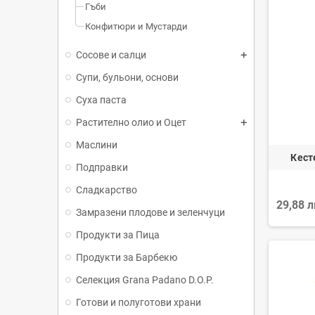
Гъби
Конфитюри и Мустарди
Сосове и салци
Супи, бульони, основи
Суха паста
Растително олио и Оцет
Маслини
Кест
Подправки
Сладкарство
29,88 
Замразени плодове и зеленчуци
Продукти за Пица
Продукти за Барбекю
Селекция Grana Padano D.O.P.
Готови и полуготови храни