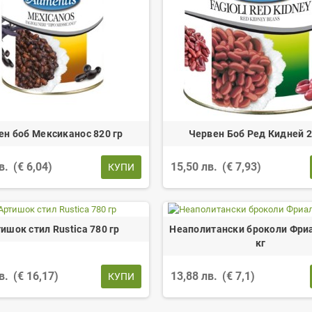
ен боб Мексиканос 820 гр
Червен Боб Ред Кидней 2,
лв.
(€ 6,04)
15,50 лв.
(€ 7,93)
КУПИ
ишок стил Rustica 780 гр
Неаполитански броколи Фри
кг
лв.
(€ 16,17)
13,88 лв.
(€ 7,1)
КУПИ