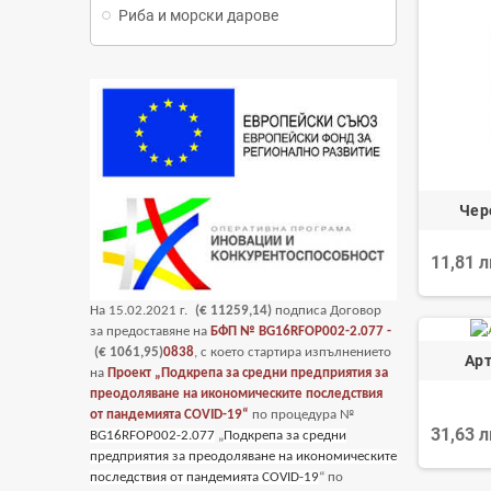
Риба и морски дарове
Чер
11,81 
На
15
.02.2021 г.
(€ 11259,14)
подписа Договор
за предоставяне на
БФП №
BG16RFOP002-2.077 -
(€ 1061,95)
0838
, с което стартира изпълнението
Арт
на
Проект „Подкрепа за средни предприятия за
преодоляване на икономическите последствия
от пандемията COVID-19“
по процедура №
31,63 
BG16RFOP002-2.077
„
Подкрепа за средни
предприятия за преодоляване на икономическите
последствия от пандемията COVID-19
“ по