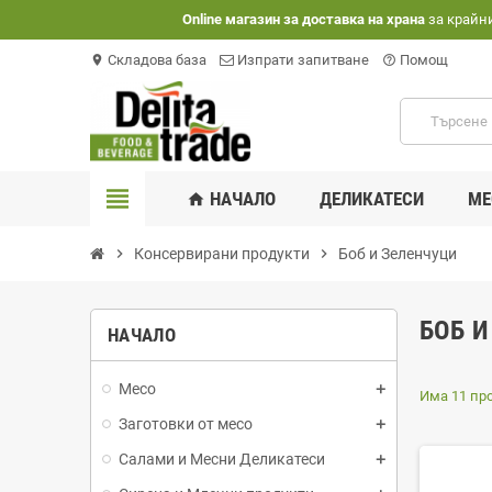
Оnline магазин за доставка на храна
за крайн
Складова база
Изпрати запитване
Помощ
location_on
help_outline
view_headline
НАЧАЛО
ДЕЛИКАТЕСИ
МЕ
home
chevron_right
Консервирани продукти
chevron_right
Боб и Зеленчуци
БОБ 
НАЧАЛО
Месо
Има 11 пр
Заготовки от месо
Салами и Месни Деликатеси