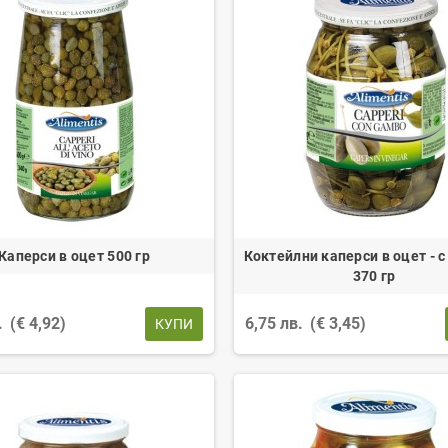
Каперси в оцет 500 гр
Коктейлни каперси в оцет - 
370 гр
.
(€ 4,92)
6,75 лв.
(€ 3,45)
КУПИ