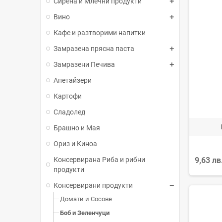
Сирена и Млечни продукти
Вино
Кафе и разтворими напитки
Замразена прясна паста
Замразени Печива
Апетайзери
Картофи
Сладолед
Брашно и Мая
Ориз и Киноа
Консервирана Риба и рибни
9,63 лв
продукти
Консервирани продукти
Домати и Сосове
Боб и Зеленчуци