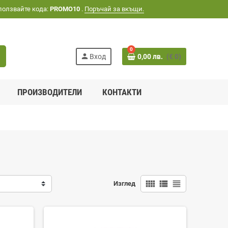
ползвайте кода:
PROMO10
.
Поръчай за вкъщи.
0
h
person
Вход
0,00 лв.
(€ 0)
ПРОИЗВОДИТЕЛИ
КОНТАКТИ
view_comfy
view_list
view_headline
Изглед