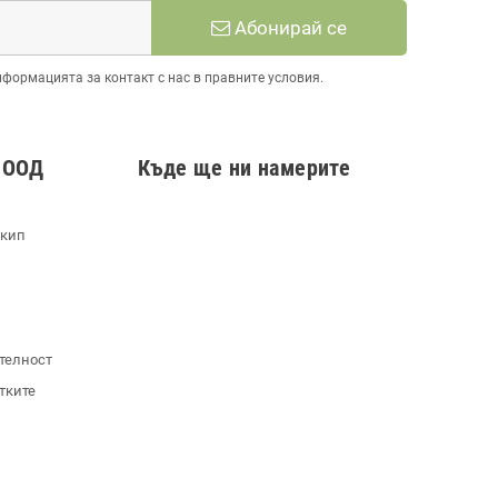
Абонирай се
нформацията за контакт с нас в правните условия.
 ООД
Къде ще ни намерите
екип
телност
тките