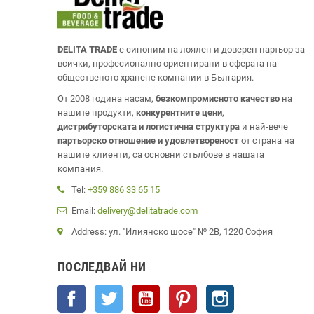
DELITA TRADE
е синоним на лоялен и доверен партьор за
всички, професионално ориентирани в сферата на
общественото хранене компании в България.
От 2008 година насам,
безкомпромисното качество
на
нашите продукти,
конкурентните цени
,
дистрибуторската и логистична структура
и най-вече
партьорско отношение и удовлетвореност
от страна на
нашите клиенти, са основни стълбове в нашата
компания.
Tel:
+359 886 33 65 15
Email:
delivery@delitatrade.com
Address: ул. "Илиянско шосе" № 2В, 1220 София
ПОСЛЕДВАЙ НИ
Facebook
Twitter
YouTube
Pinterest
Instagram