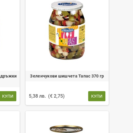
с дръжки
Зеленчукови шишчета Тапас 370 гр
5,38 лв.
(€ 2,75)
КУПИ
КУПИ