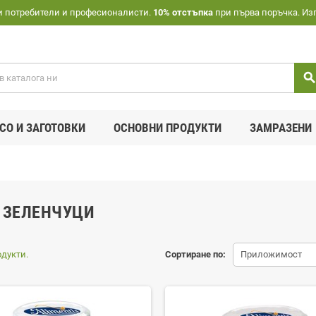
и потребители и професионалисти.
10% отстъпка
при първа поръчка. Из
searc
СО И ЗАГОТОВКИ
ОСНОВНИ ПРОДУКТИ
ЗАМРАЗЕНИ
И ЗЕЛЕНЧУЦИ
одукти.
Сортиране по:
Приложимост