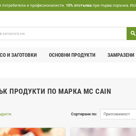
и потребители и професионалисти.
10% отстъпка
при първа поръчка. Из
searc
СО И ЗАГОТОВКИ
ОСНОВНИ ПРОДУКТИ
ЗАМРАЗЕНИ
ЪК ПРОДУКТИ ПО МАРКА MC CAIN
одукти.
Сортиране по:
Приложимост