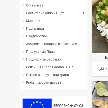
Суха паста
Растително олио и Оцет
Маслини
Подправки
Сладкарство
Замразени плодове и зеленчуци
Продукти за Пица
К
Продукти за Барбекю
Селекция Grana Padano D.O.P.
11,44 
Готови и полуготови храни
Риба и морски дарове