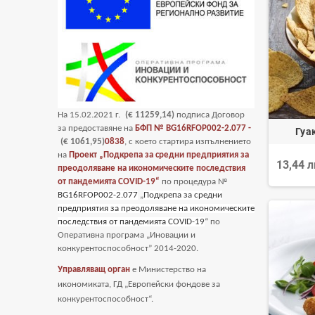
На
15
.02.2021 г.
(€ 11259,14)
подписа Договор
за предоставяне на
БФП №
BG16RFOP002-2.077 -
Гуа
(€ 1061,95)
0838
, с което стартира изпълнението
на
Проект „Подкрепа за средни предприятия за
13,44 
преодоляване на икономическите последствия
от пандемията COVID-19“
по процедура №
BG16RFOP002-2.077
„
Подкрепа за средни
предприятия за преодоляване на икономическите
последствия от пандемията COVID-19
“ по
Оперативна програма „Иновации и
конкурентоспособност” 2014-2020.
Управляващ орган
е Министерство на
икономиката, ГД „Европейски фондове за
конкурентоспособност“.