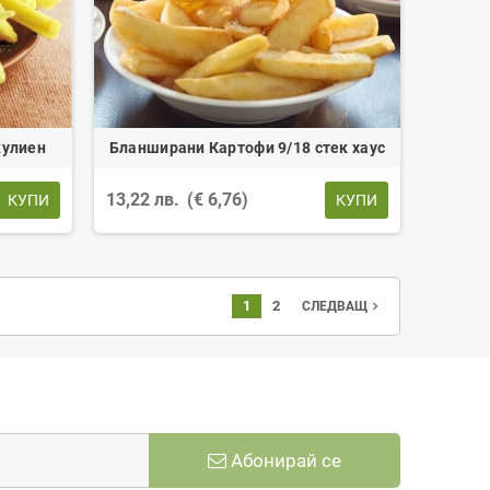
жулиен
Бланширани Картофи 9/18 стек хаус
13,22 лв.
(€ 6,76)
КУПИ
КУПИ
1
2
navigate_next
СЛЕДВАЩ
Абонирай се