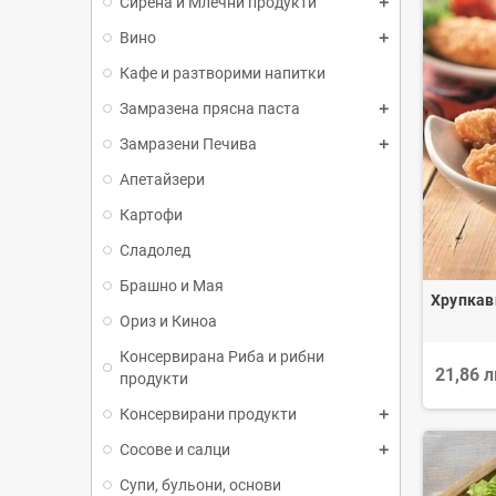
Сирена и Млечни продукти
Вино
Кафе и разтворими напитки
Замразена прясна паста
Замразени Печива
Апетайзери
Картофи
Сладолед
Брашно и Мая
Хрупкав
Ориз и Киноа
Консервирана Риба и рибни
21,86 
продукти
Консервирани продукти
Сосове и салци
Супи, бульони, основи