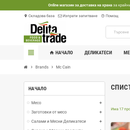
Оnline магазин за доставка на храна
за крайн
Складова база
Изпрати запитване
Помощ
location_on
help_outline
view_headline
НАЧАЛО
ДЕЛИКАТЕСИ
МЕ
home
chevron_right
Brands
chevron_right
Mc Cain
СПИС
НАЧАЛО
Месо
Има 17 пр
Заготовки от месо
Салами и Месни Деликатеси