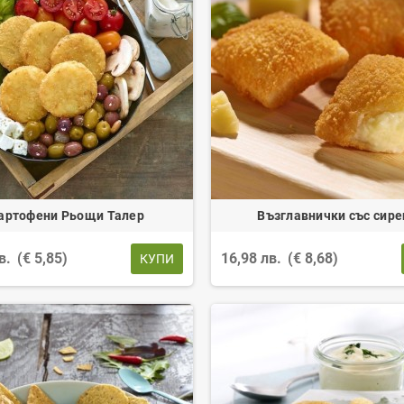
артофени Рьощи Талер
Възглавнички със сире
лв.
(€ 5,85)
16,98 лв.
(€ 8,68)
КУПИ