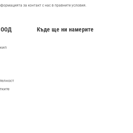
нформацията за контакт с нас в правните условия.
 ООД
Къде ще ни намерите
екип
телност
тките