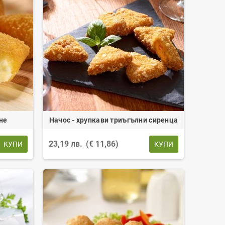
не
Начос - хрупкави триъгълни сиренца
23,19 лв.
(€ 11,86)
КУПИ
КУПИ