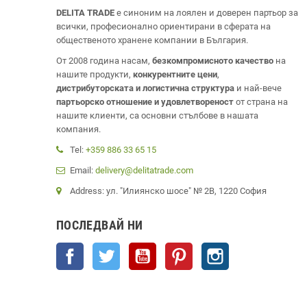
DELITA TRADE
е синоним на лоялен и доверен партьор за
всички, професионално ориентирани в сферата на
общественото хранене компании в България.
От 2008 година насам,
безкомпромисното качество
на
нашите продукти,
конкурентните цени
,
дистрибуторската и логистична структура
и най-вече
партьорско отношение и удовлетвореност
от страна на
нашите клиенти, са основни стълбове в нашата
компания.
Tel:
+359 886 33 65 15
Email:
delivery@delitatrade.com
Address: ул. "Илиянско шосе" № 2В, 1220 София
ПОСЛЕДВАЙ НИ
Facebook
Twitter
YouTube
Pinterest
Instagram