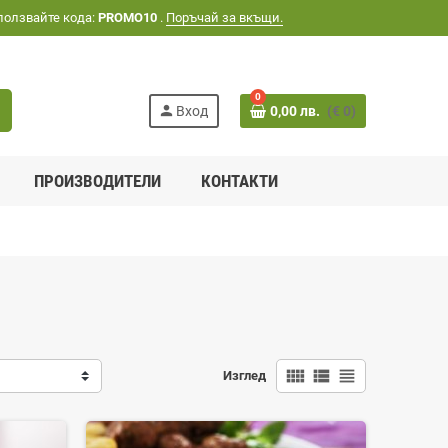
ползвайте кода:
PROMO10
.
Поръчай за вкъщи.
0
h
person
Вход
0,00 лв.
(€ 0)
ПРОИЗВОДИТЕЛИ
КОНТАКТИ
view_comfy
view_list
view_headline
Изглед