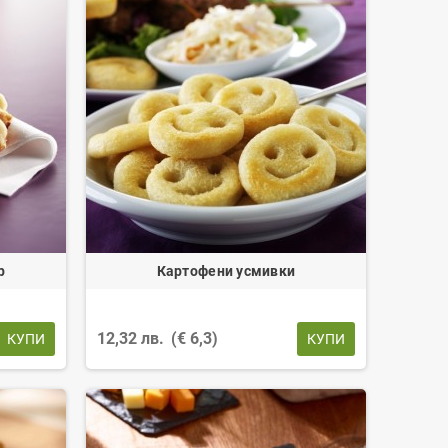
р
Картофени усмивки
12,32 лв.
(€ 6,3)
КУПИ
КУПИ