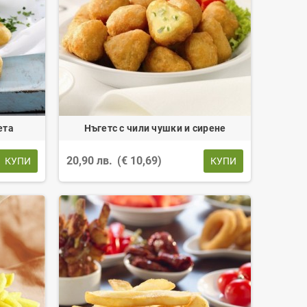
ета
Нъгетс с чили чушки и сирене
20,90 лв.
(€ 10,69)
КУПИ
КУПИ