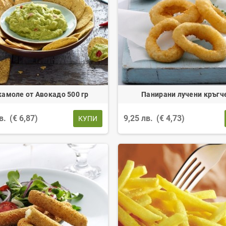
камоле от Авокадо 500 гр
Панирани лучени кръгч
лв.
(€ 6,87)
9,25 лв.
(€ 4,73)
КУПИ