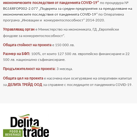
икономическите последствия от пандемията COVID-19“
по процедура №
BG16RFOP002-2.077
„
Подкрепа за средни предприятия за преодоляване на
икономическите последствия от пандемията COVID-19
“ по Оперативна
програма „Иновации и
конкурентоспособност” 2014-2020.
Управляващ орган
е Министерство на икономиката, ГД „Европейски
фондове за
конкурентоспособност“.
Общата стойност на проекта
е
150 000 лв.
Размер на БФП:
100%, от които 127 500 лв. европейско финансиране и 22
500 лв. национално съфинансиране.
Продължителност на проекта:
3 месеца.
Общата цел на проекта
е насочена към осигуряване на оперативен капитал
за
ДЕЛИТА ТРЕЙД ООД
за справяне с последиците от пандемията COVID-19
.