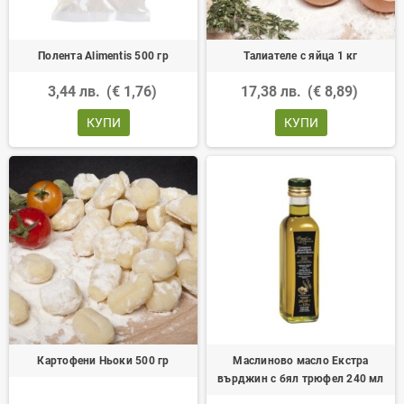
Полента Alimentis 500 гр
Талиателе с яйца 1 кг
3,44 лв.
(€ 1,76)
17,38 лв.
(€ 8,89)
КУПИ
КУПИ
Картофени Ньоки 500 гр
Маслиново масло Екстра
върджин с бял трюфел 240 мл