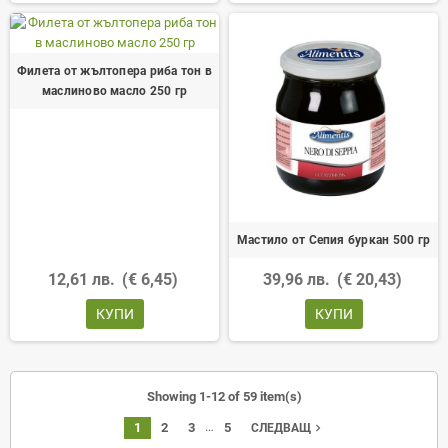
Филета от жълтопера риба тон в
маслиново масло 250 гр
Мастило от Сепия буркан 500 гр
12,61 лв.
(€ 6,45)
39,96 лв.
(€ 20,43)
КУПИ
КУПИ
Showing 1-12 of 59 item(s)
…
1
2
3
5
navigate_next
СЛЕДВАЩ