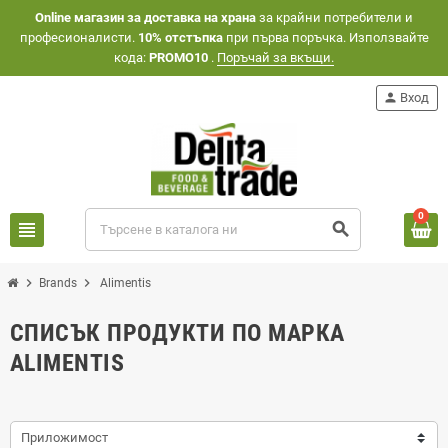
Оnline магазин за доставка на храна
за крайни потребители и
професионалисти.
10% отстъпка
при първа поръчка. Използвайте
кода:
PROMO10
.
Поръчай за вкъщи.
person
Вход
0
view_headline
search
chevron_right
chevron_right
Brands
Alimentis
СПИСЪК ПРОДУКТИ ПО МАРКА
ALIMENTIS
Приложимост