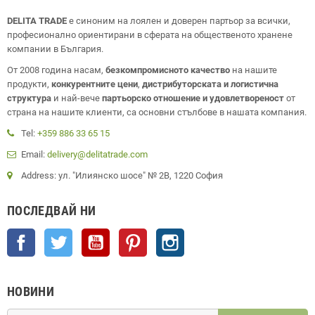
DELITA TRADE
е синоним на лоялен и доверен партьор за всички,
професионално ориентирани в сферата на общественото хранене
компании в България.
От 2008 година насам,
безкомпромисното качество
на нашите
продукти,
конкурентните цени
,
дистрибуторската и логистична
структура
и най-вече
партьорско отношение и удовлетвореност
от
страна на нашите клиенти, са основни стълбове в нашата компания.
Tel:
+359 886 33 65 15
Email:
delivery@delitatrade.com
Address: ул. "Илиянско шосе" № 2В, 1220 София
ПОСЛЕДВАЙ НИ
Facebook
Twitter
YouTube
Pinterest
Instagram
НОВИНИ