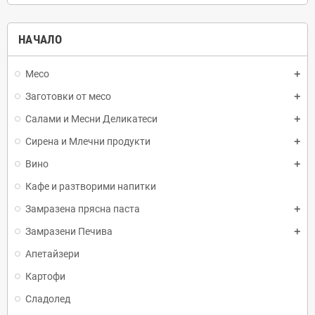
НАЧАЛО
Месо
Заготовки от месо
Салами и Месни Деликатеси
Сирена и Млечни продукти
Вино
Кафе и разтворими напитки
Замразена прясна паста
Замразени Печива
Апетайзери
Картофи
Сладолед