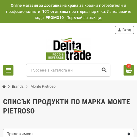
Оnline магазин за доставка на храна
за крайни потребители и
професионалисти.
10% отстъпка
при първа поръчка. Използвайте
кода:
PROMO10
.
Поръчай за вкъщи.
person
Вход
0
view_headline
search
chevron_right
chevron_right
Brands
Monte Pietroso
СПИСЪК ПРОДУКТИ ПО МАРКА MONTE
PIETROSO
Приложимост