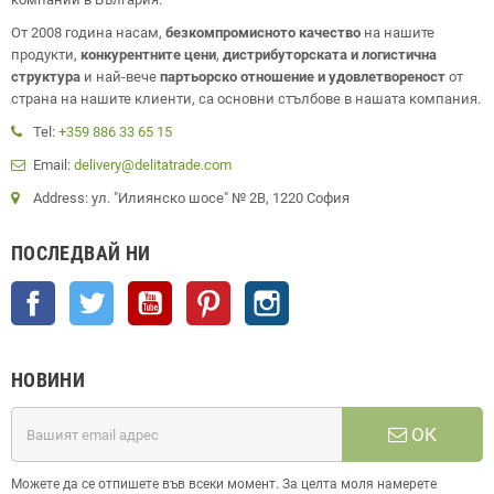
От 2008 година насам,
безкомпромисното качество
на нашите
продукти,
конкурентните цени
,
дистрибуторската и логистична
структура
и най-вече
партьорско отношение и удовлетвореност
от
страна на нашите клиенти, са основни стълбове в нашата компания.
Tel:
+359 886 33 65 15
Email:
delivery@delitatrade.com
Address: ул. "Илиянско шосе" № 2В, 1220 София
ПОСЛЕДВАЙ НИ
Facebook
Twitter
YouTube
Pinterest
Instagram
НОВИНИ
ОК
Можете да се отпишете във всеки момент. За целта моля намерете