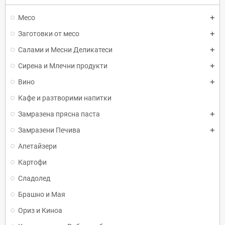
Месо
Заготовки от месо
Салами и Месни Деликатеси
Сирена и Млечни продукти
Вино
Кафе и разтворими напитки
Замразена прясна паста
Замразени Печива
Апетайзери
Картофи
Сладолед
Брашно и Мая
Ориз и Киноа