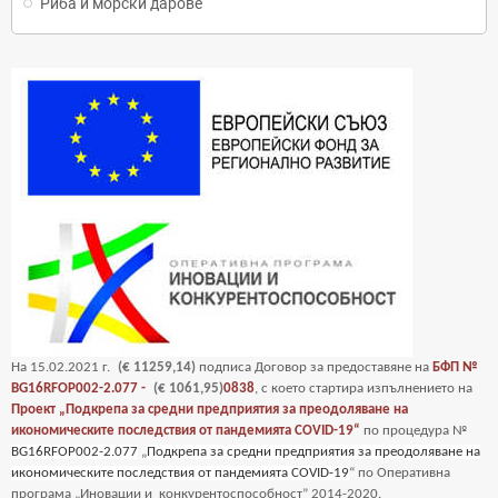
Риба и морски дарове
На
15
.02.2021 г.
(€ 11259,14)
подписа Договор за предоставяне на
БФП №
BG16RFOP002-2.077 -
(€ 1061,95)
0838
, с което стартира изпълнението на
Проект „Подкрепа за средни предприятия за преодоляване на
икономическите последствия от пандемията COVID-19“
по процедура №
BG16RFOP002-2.077
„
Подкрепа за средни предприятия за преодоляване на
икономическите последствия от пандемията COVID-19
“ по Оперативна
програма „Иновации и
конкурентоспособност” 2014-2020.