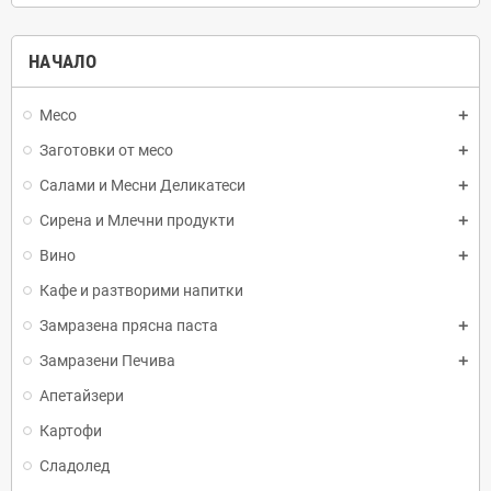
НАЧАЛО
Месо
Заготовки от месо
Салами и Месни Деликатеси
Сирена и Млечни продукти
Вино
Кафе и разтворими напитки
Замразена прясна паста
Замразени Печива
Апетайзери
Картофи
Сладолед