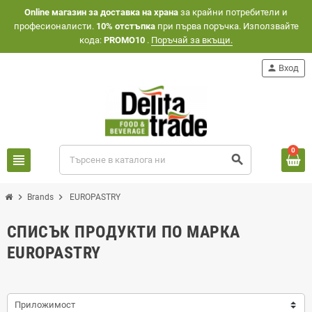
Оnline магазин за доставка на храна
за крайни потребители и
професионалисти.
10% отстъпка
при първа поръчка. Използвайте
кода:
PROMO10
.
Поръчай за вкъщи.
person
Вход
0
view_headline
search
chevron_right
chevron_right
Brands
EUROPASTRY
СПИСЪК ПРОДУКТИ ПО МАРКА
EUROPASTRY
Приложимост