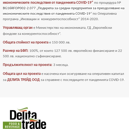
икономическите последствия от пандемията COVID-19“
по процедура №
BG16RFOP002-2.077
„
Подкрепа за средни предприятия за преодоляване на
икономическите последствия от пандемията COVID-19
“ по Оперативна
програма „Иновации и
конкурентоспособност” 2014-2020.
Управляващ орган
е Министерство на икономиката, ГД „Европейски
фондове за
конкурентоспособност“.
Общата стойност на проекта
е
150 000 лв.
Размер на БФП:
100%, от които 127 500 лв. европейско финансиране и 22
500 лв. национално съфинансиране.
Продължителност на проекта:
3 месеца.
Общата цел на проекта
е насочена към осигуряване на оперативен капитал
за
ДЕЛИТА ТРЕЙД ООД
за справяне с последиците от пандемията COVID-19
.