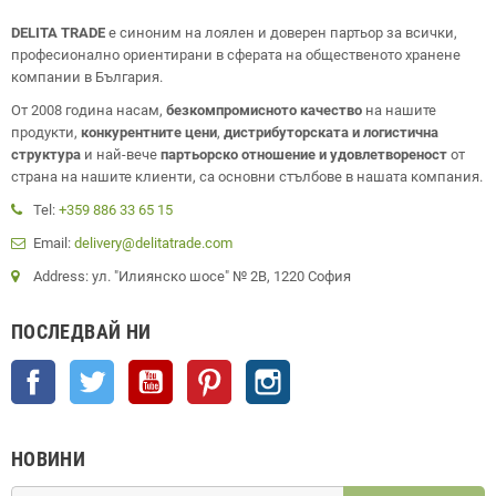
DELITA TRADE
е синоним на лоялен и доверен партьор за всички,
професионално ориентирани в сферата на общественото хранене
компании в България.
От 2008 година насам,
безкомпромисното качество
на нашите
продукти,
конкурентните цени
,
дистрибуторската и логистична
структура
и най-вече
партьорско отношение и удовлетвореност
от
страна на нашите клиенти, са основни стълбове в нашата компания.
Tel:
+359 886 33 65 15
Email:
delivery@delitatrade.com
Address: ул. "Илиянско шосе" № 2В, 1220 София
ПОСЛЕДВАЙ НИ
Facebook
Twitter
YouTube
Pinterest
Instagram
НОВИНИ