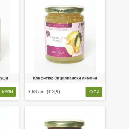
руши
Конфитюр Сицилиански лимони
7,63 лв.
(€ 3,9)
КУПИ
КУПИ