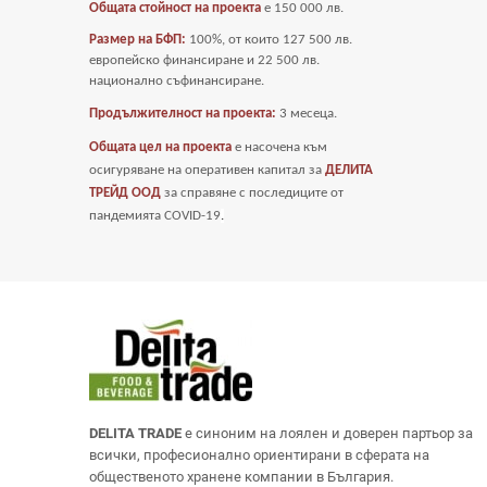
Общата стойност на проекта
е
150 000 лв.
Размер на БФП:
100%, от които 127 500 лв.
европейско финансиране и 22 500 лв.
национално съфинансиране.
Продължителност на проекта:
3 месеца.
Общата цел на проекта
е насочена към
осигуряване на оперативен капитал за
ДЕЛИТА
ТРЕЙД ООД
за справяне с последиците от
пандемията COVID-19
.
DELITA TRADE
е синоним на лоялен и доверен партьор за
всички, професионално ориентирани в сферата на
общественото хранене компании в България.