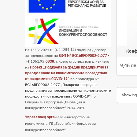
На
15
.02.2021 г.
(€ 11259,14)
подписа Договор
Конф
за предоставяне на
БФП №
BG16RFOP002-2.077 -
(€ 1061,95)
0838
, с което стартира изпълнението
9,46 лв
на
Проект „Подкрепа за средни предприятия за
преодоляване на икономическите последствия
от пандемията COVID-19“
по процедура №
BG16RFOP002-2.077
„
Подкрепа за средни
предприятия за преодоляване на икономическите
Showing 
последствия от пандемията COVID-19
“ по
Оперативна програма „Иновации и
конкурентоспособност” 2014-2020.
Управляващ орган
е Министерство на
икономиката, ГД „Европейски фондове за
конкурентоспособност“.