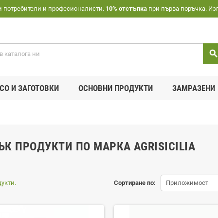
и потребители и професионалисти.
10% отстъпка
при първа поръчка. Из
searc
СО И ЗАГОТОВКИ
ОСНОВНИ ПРОДУКТИ
ЗАМРАЗЕНИ
К ПРОДУКТИ ПО МАРКА AGRISICILIA
укти.
Сортиране по:
Приложимост