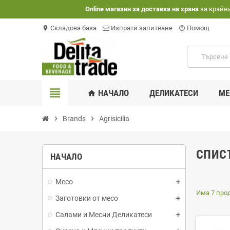
Оnline магазин за доставка на храна
за крайн
Складова база
Изпрати запитване
Помощ
location_on
help_outline
view_headline
НАЧАЛО
ДЕЛИКАТЕСИ
МЕ
home
chevron_right
Brands
chevron_right
Agrisicilia
СПИСЪ
НАЧАЛО
Месо
Има 7 прод
Заготовки от месо
Салами и Месни Деликатеси