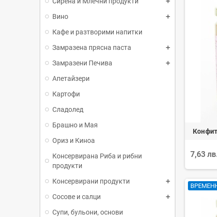
Сирена и Млечни продукти
Вино
Кафе и разтворими напитки
Замразена прясна паста
Замразени Печива
Апетайзери
Картофи
Сладолед
Брашно и Мая
Конфит
Ориз и Киноа
7,63 лв
Консервирана Риба и рибни
продукти
Консервирани продукти
ВРЕМЕН
Сосове и салци
Супи, бульони, основи