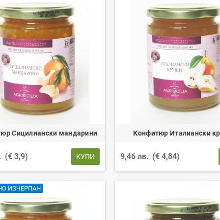
юр Сицилиански мандарини
Конфитюр Италиански к
.
(€ 3,9)
9,46 лв.
(€ 4,84)
КУПИ
НО ИЗЧЕРПАН