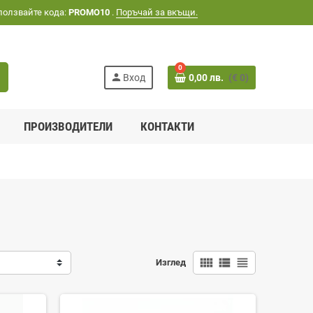
ползвайте кода:
PROMO10
.
Поръчай за вкъщи.
0
h
person
Вход
0,00 лв.
(€ 0)
ПРОИЗВОДИТЕЛИ
КОНТАКТИ
view_comfy
view_list
view_headline
Изглед