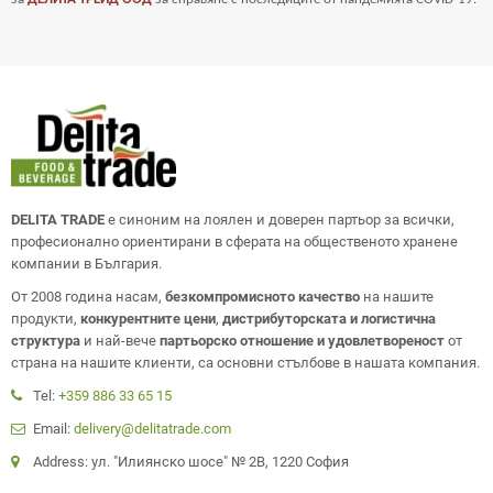
DELITA TRADE
е синоним на лоялен и доверен партьор за всички,
професионално ориентирани в сферата на общественото хранене
компании в България.
От 2008 година насам,
безкомпромисното качество
на нашите
продукти,
конкурентните цени
,
дистрибуторската и логистична
структура
и най-вече
партьорско отношение и удовлетвореност
от
страна на нашите клиенти, са основни стълбове в нашата компания.
Tel:
+359 886 33 65 15
Email:
delivery@delitatrade.com
Address: ул. "Илиянско шосе" № 2В, 1220 София