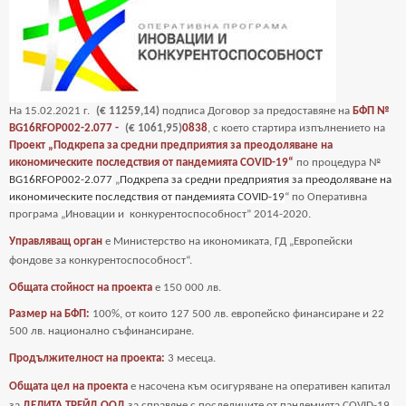
На
15
.02.2021 г.
(€ 11259,14)
подписа Договор за предоставяне на
БФП №
BG16RFOP002-2.077 -
(€ 1061,95)
0838
, с което стартира изпълнението на
Проект „Подкрепа за средни предприятия за преодоляване на
икономическите последствия от пандемията COVID-19“
по процедура №
BG16RFOP002-2.077
„
Подкрепа за средни предприятия за преодоляване на
икономическите последствия от пандемията COVID-19
“ по Оперативна
програма „Иновации и
конкурентоспособност” 2014-2020.
Управляващ орган
е Министерство на икономиката, ГД „Европейски
фондове за
конкурентоспособност“.
Общата стойност на проекта
е
150 000 лв.
Размер на БФП:
100%, от които 127 500 лв. европейско финансиране и 22
500 лв. национално съфинансиране.
Продължителност на проекта:
3 месеца.
Общата цел на проекта
е насочена към осигуряване на оперативен капитал
за
ДЕЛИТА ТРЕЙД ООД
за справяне с последиците от пандемията COVID-19
.