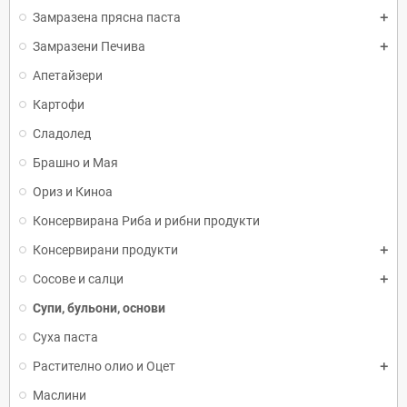
Замразена прясна паста
Замразени Печива
Апетайзери
Картофи
Сладолед
Брашно и Мая
Ориз и Киноа
Консервирана Риба и рибни продукти
Консервирани продукти
Сосове и салци
Супи, бульони, основи
Суха паста
Растително олио и Оцет
Маслини