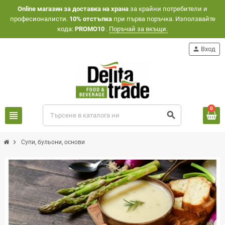
Оnline магазин за доставка на храна
за крайни потребители и
професионалисти.
10% отстъпка
при първа поръчка. Използвайте
кода:
PROMO10
.
Поръчай за вкъщи.
person
Вход
0
view_headline
search
chevron_right
Супи, бульони, основи