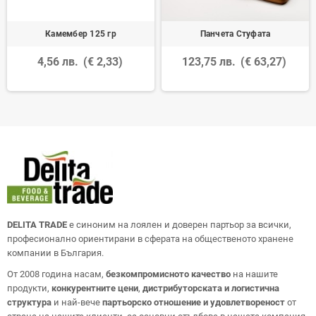
Камембер 125 гр
Панчета Стуфата
4,56 лв.
(€ 2,33)
123,75 лв.
(€ 63,27)
DELITA TRADE
е синоним на лоялен и доверен партьор за всички,
професионално ориентирани в сферата на общественото хранене
компании в България.
От 2008 година насам,
безкомпромисното качество
на нашите
продукти,
конкурентните цени
,
дистрибуторската и логистична
структура
и най-вече
партьорско отношение и удовлетвореност
от