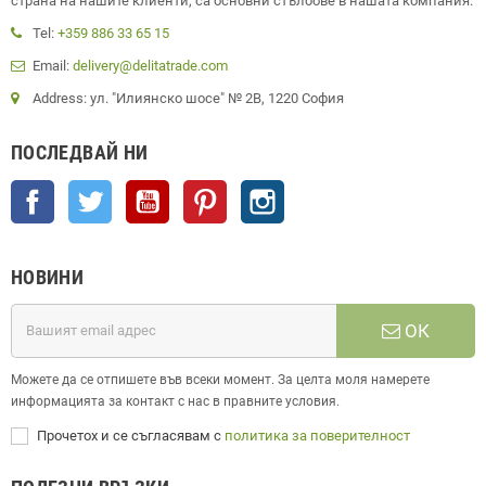
страна на нашите клиенти, са основни стълбове в нашата компания.
Tel:
+359 886 33 65 15
Email:
delivery@delitatrade.com
Address: ул. "Илиянско шосе" № 2В, 1220 София
ПОСЛЕДВАЙ НИ
Facebook
Twitter
YouTube
Pinterest
Instagram
НОВИНИ
ОК
Можете да се отпишете във всеки момент. За целта моля намерете
информацията за контакт с нас в правните условия.
Прочетох и се съгласявам с
политика за поверителност