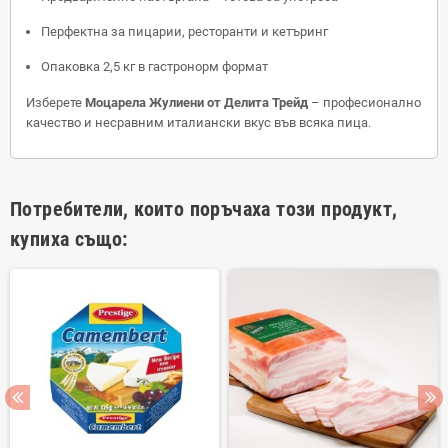
Перфектна за пицарии, ресторанти и кетъринг
Опаковка 2,5 кг в гастронорм формат
Изберете
Моцарела Жулиени от Делита Трейд
– професионално
качество и несравним италиански вкус във всяка пица.
Потребители, които поръчаха този продукт,
купиха също: