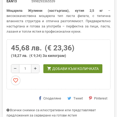
EAN13
5998293365539
Моцарела Жулиени (настъргана), кутия 2,5 кг
–
висококачествена моцарела тип
паста филата
, с типична
влакнеста структура и отлична разтопяемост. Предварително
настъргана и готова за употреба – перфектна за пици, паста,
лазаня и топли ястия в професионални кухни.
45,68 лв.
(€ 23,36)
(18,27 лв.
(€ 9,34)
За килограм)
shopping_cart
remove
add
ДОБАВИ КЪМ КОЛИЧКАТА
favorite_border
Споделяне
Tweet
Pinterest
Всички снимки са илюстративни или представляват
предложения за сервиране на готови ястия