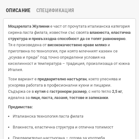
ОПИСАНИЕ
СПЕЦИФИКАЦИЯ
Моцарелата Жулиени
е част от прочутата италианска категория
сирена
паста филата
, известни със своята
влакнеста, еластична
структура и превъзходна способност да се топят равномерно
.
Тя е произведена от
висококачествено краве мляко
и
приготвена по технология, при която млечният казеин се
„усуква и преде“ под точно определени условия на
киселинност и температура – традиция, произлизаща от южна
Италия.
Този вариант е
предварително настърган
, което улеснява и
ускорява работата в професионални кухни и пицарии.
Съдържа се в
кутия с гастронорм размер
, с нето тегло
2,5 кг
,
идеална за
пици, паста, лазаня, тостове и запеканки
.
Предимства:
Италианска технология
паста филата
Влакнеста, еластична структура и отлична топимост
Предварително настъргана – готова за употреба