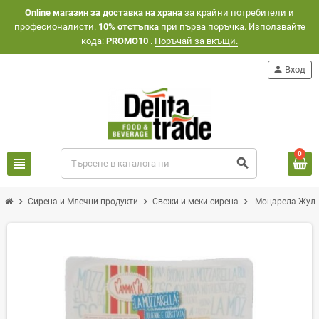
Оnline магазин за доставка на храна
за крайни потребители и
професионалисти.
10% отстъпка
при първа поръчка. Използвайте
кода:
PROMO10
.
Поръчай за вкъщи.
person
Вход
0
view_headline
search
chevron_right
chevron_right
chevron_right
Сирена и Млечни продукти
Свежи и меки сирена
Моцарела Жулие