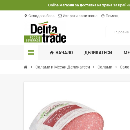
Оnline магазин за доставка на храна
за крайн
Складова база
Изпрати запитване
Помощ
location_on
help_outline
view_headline
НАЧАЛО
ДЕЛИКАТЕСИ
МЕ
home
chevron_right
Салами и Месни Деликатеси
chevron_right
Салами
chevron_right
Сала