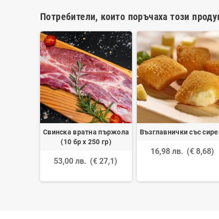
Потребители, които поръчаха този проду
 Kotanyi,
Свинска вратна пържола
Възглавнички със сире
0 гр
(10 бр х 250 гр)
16,98 лв.
(€ 8,68)
 10,25)
53,00 лв.
(€ 27,1)