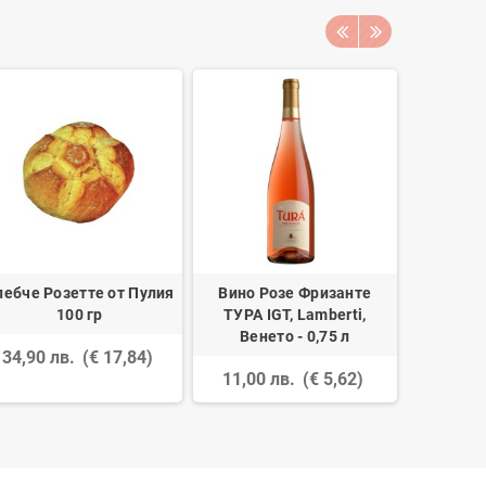
лебче Розетте от Пулия
Вино Розе Фризанте
Начос
100 гр
ТУРА IGT, Lamberti,
триъг
Венето - 0,75 л
34,90 лв.
(€ 17,84)
23,19 
11,00 лв.
(€ 5,62)