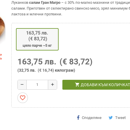
Луканков
салам Гран Магро
– с 30% по-малко мазнини от традиц
салами. Приготвен от селектирано свинско месо, зрял минимум 6
лактоза и млечни протеини.
163,75 лв.
(€ 83,72)
цяло парче ~5 кг
t_map
163,75 лв.
(€ 83,72)
(32,75 лв.
(€ 16,74)
килограм)
shopping_cart
remove
add
ДОБАВИ КЪМ КОЛИЧКАТ
favorite_border
Споделяне
Tweet