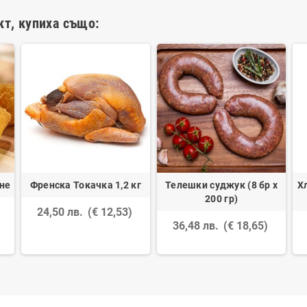
кт, купиха също:
не
Френска Токачка 1,2 кг
Телешки суджук (8 бр х
Х
200 гр)
24,50 лв.
(€ 12,53)
36,48 лв.
(€ 18,65)