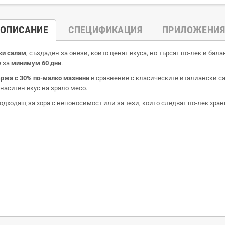
ОПИСАНИЕ
СПЕЦИФИКАЦИЯ
ПРИЛОЖЕНИЯ
ки салам
, създаден за онези, които ценят вкуса, но търсят по-лек и бал
е за
минимум 60 дни
.
ържа с 30% по-малко мазнини
в сравнение с класическите италиански сал
 наситен вкус на зряло месо.
 подходящ за хора с непоносимост или за тези, които следват по-лек хр