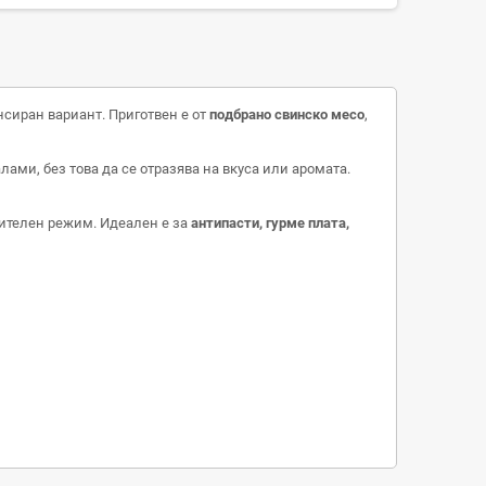
ансиран вариант. Приготвен е от
подбрано свинско месо
,
ами, без това да се отразява на вкуса или аромата.
анителен режим. Идеален е за
антипасти, гурме плата,