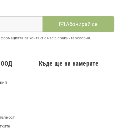
Абонирай се
нформацията за контакт с нас в правните условия.
 ООД
Къде ще ни намерите
екип
телност
тките