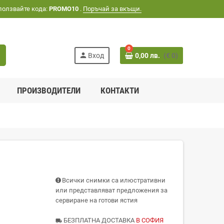
ползвайте кода:
PROMO10
.
Поръчай за вкъщи.
0
h
person
Вход
0,00 лв.
(€ 0)
ПРОИЗВОДИТЕЛИ
КОНТАКТИ
Всички снимки са илюстративни
или представляват предложения за
сервиране на готови ястия
БЕЗПЛАТНА ДОСТАВКА
В СОФИЯ
local_shipping