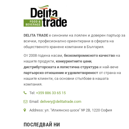
DELITA TRADE
е синоним на лоялен и доверен партьор за
всички, професионално ориентирани в сферата на
общественото хранене компании в България.
От 2008 година насам,
безкомпромисното качество
на
нашите продукти,
конкурентните цени
,
дистрибуторската и логистична структура
и най-вече
партьорско отношение и удовлетвореност
от страна на
нашите клиенти, са основни стълбове в нашата
компания.
Tel:
+359 886 33 65 15
Email:
delivery@delitatrade.com
Address: ул. "Илиянско шосе" № 2В, 1220 София
ПОСЛЕДВАЙ НИ