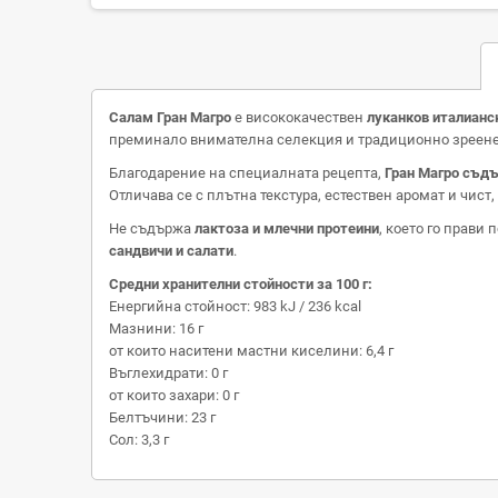
Салам Гран Магро
е висококачествен
луканков италианс
преминало внимателна селекция и традиционно зреен
Благодарение на специалната рецепта,
Гран Магро съд
Отличава се с плътна текстура, естествен аромат и чист,
Не съдържа
лактоза и млечни протеини
, което го прави
сандвичи и салати
.
Средни хранителни стойности за 100 г:
Енергийна стойност: 983 kJ / 236 kcal
Мазнини: 16 г
от които наситени мастни киселини: 6,4 г
Въглехидрати: 0 г
от които захари: 0 г
Белтъчини: 23 г
Сол: 3,3 г