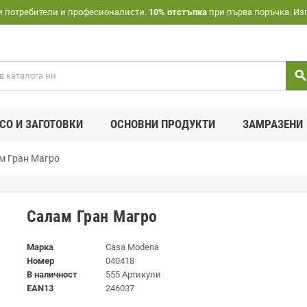
и потребители и професионалисти.
10% отстъпка
при първа поръчка. Из
searc
СО И ЗАГОТОВКИ
ОСНОВНИ ПРОДУКТИ
ЗАМРАЗЕНИ
м Гран Магро
Салам Гран Магро
Марка
Casa Modena
Номер
040418
В наличност
555 Артикули
EAN13
246037