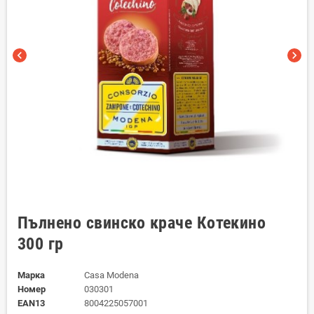
chevron_left
chevron_right
Пълнено свинско краче Котекино
300 гр
Марка
Casa Modena
Номер
030301
EAN13
8004225057001