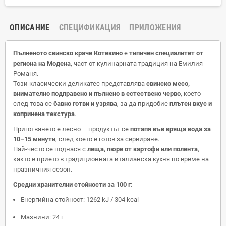
ОПИСАНИЕ
СПЕЦИФИКАЦИЯ
ПРИЛОЖЕНИЯ
Пълненото свинско краче Котекино
е
типичен специалитет от
региона на Модена
, част от кулинарната традиция на Емилия-
Романя.
Този класически деликатес представлява
свинско месо,
внимателно подправено и пълнено в естествено черво
, което
след това се
бавно готви и узрява
, за да придобие
плътен вкус и
копринена текстура
.
Приготвянето е лесно – продуктът се
потапя във вряща вода за
10–15 минути
, след което е готов за сервиране.
Най-често се поднася с
леща, пюре от картофи или полента
,
както е прието в традиционната италианска кухня по време на
празничния сезон.
Средни хранителни стойности за 100 г:
Енергийна стойност: 1262 kJ / 304 kcal
Мазнини: 24 г