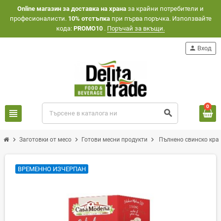
Оnline магазин за доставка на храна
за крайни потребители и
професионалисти.
10% отстъпка
при първа поръчка. Използвайте
кода:
PROMO10
.
Поръчай за вкъщи.
person
Вход
0
view_headline
search
chevron_right
chevron_right
chevron_right
Заготовки от месо
Готови месни продукти
Пълнено свинско крач
ВРЕМЕННО ИЗЧЕРПАН