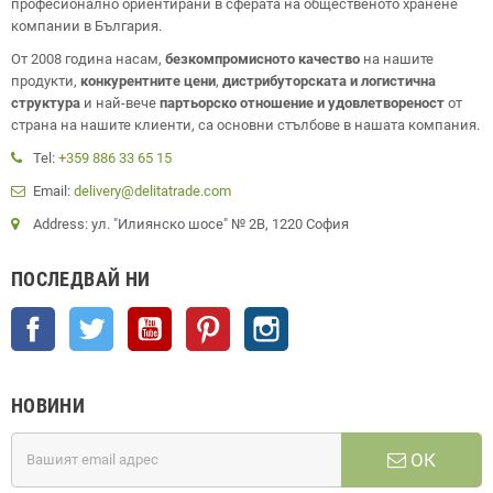
професионално ориентирани в сферата на общественото хранене
компании в България.
От 2008 година насам,
безкомпромисното качество
на нашите
продукти,
конкурентните цени
,
дистрибуторската и логистична
структура
и най-вече
партьорско отношение и удовлетвореност
от
страна на нашите клиенти, са основни стълбове в нашата компания.
Tel:
+359 886 33 65 15
Email:
delivery@delitatrade.com
Address: ул. "Илиянско шосе" № 2В, 1220 София
ПОСЛЕДВАЙ НИ
Facebook
Twitter
YouTube
Pinterest
Instagram
НОВИНИ
ОК