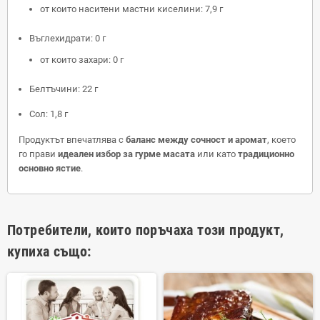
от които наситени мастни киселини: 7,9 г
Въглехидрати: 0 г
от които захари: 0 г
Белтъчини: 22 г
Сол: 1,8 г
Продуктът впечатлява с
баланс между сочност и аромат
, което
го прави
идеален избор за гурме масата
или като
традиционно
основно ястие
.
Потребители, които поръчаха този продукт,
купиха също: