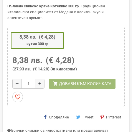
Пълнено свинско краче Котекино 300 гр.
Традиционен
италиански специалитет от Модена с наситен вкус и
автентичен аромат.
8,38 лв.
(€ 4,28)
кутия 300 гр
8,38 лв.
(€ 4,28)
(27,93 лв.
(€ 14,28)
За килограм)
shopping_cart
remove
add
ДОБАВИ КЪМ КОЛИЧКАТА
favorite_border
Споделяне
Tweet
Pinterest
Всички снимки са илюстративни или представляват