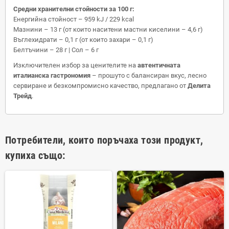
Средни хранителни стойности за 100 г:
Енергийна стойност – 959 kJ / 229 kcal
Мазнини – 13 г (от които наситени мастни киселини – 4,6 г)
Въглехидрати – 0,1 г (от които захари – 0,1 г)
Белтъчини – 28 г | Сол – 6 г
Изключителен избор за ценителите на
автентичната
италианска гастрономия
– прошуто с балансиран вкус, лесно
сервиране и безкомпромисно качество, предлагано от
Делита
Трейд
.
Потребители, които поръчаха този продукт,
купиха също: