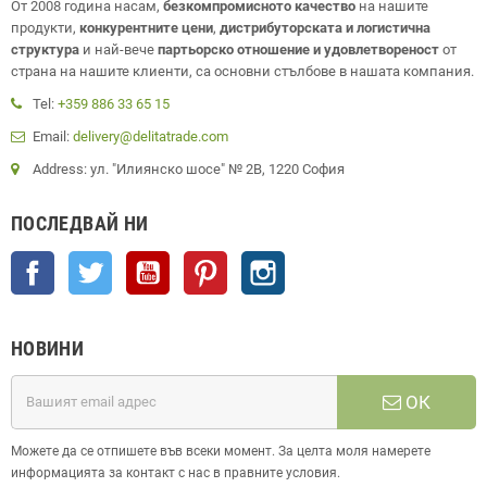
От 2008 година насам,
безкомпромисното качество
на нашите
продукти,
конкурентните цени
,
дистрибуторската и логистична
структура
и най-вече
партьорско отношение и удовлетвореност
от
страна на нашите клиенти, са основни стълбове в нашата компания.
Tel:
+359 886 33 65 15
Email:
delivery@delitatrade.com
Address: ул. "Илиянско шосе" № 2В, 1220 София
ПОСЛЕДВАЙ НИ
Facebook
Twitter
YouTube
Pinterest
Instagram
НОВИНИ
ОК
Можете да се отпишете във всеки момент. За целта моля намерете
информацията за контакт с нас в правните условия.