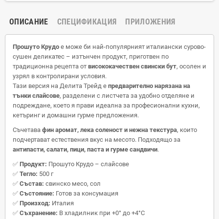
ОПИСАНИЕ
СПЕЦИФИКАЦИЯ
ПРИЛОЖЕНИЯ
Прошуто Крудо
е може би най-популярният италиански сурово-
сушен деликатес – изтънчен продукт, приготвен по
традиционна рецепта от
висококачествен свински бут
, осолен и
узрял в контролирани условия.
Тази версия на Делита Трейд е
предварително нарязана на
тънки слайсове
, разделени с листчета за удобно отделяне и
подреждане, което я прави идеална за професионални кухни,
кетъринг и домашни гурме предложения.
Съчетава
фин аромат, лека соленост и нежна текстура
, които
подчертават естествения вкус на месото. Подходящо за
антипасти, салати, пици, паста и гурме сандвичи
.
✅
Продукт:
Прошуто Крудо – слайсове
✅
Тегло:
500 г
✅
Състав:
свинско месо, сол
✅
Състояние:
Готов за консумация
✅
Произход:
Италия
✅
Съхранение:
В хладилник при +0° до +4°C