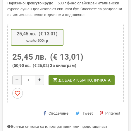
Нарязано
Прошуто Крудо
– 500 г фино слайсиран италиански
сурово-сушен деликатес от свински бут. Слоевете са разделени
с листчета за лесно отделяне и поднасяне.
25,45 лв.
(€ 13,01)
слайс 500 гр
25,45 лв.
(€ 13,01)
(50,90 лв.
(€ 26,02)
За килограм)
shopping_cart
remove
add
ДОБАВИ КЪМ КОЛИЧКАТА
favorite_border
Споделяне
Tweet
Pinterest
Всички снимки са илюстративни или представляват