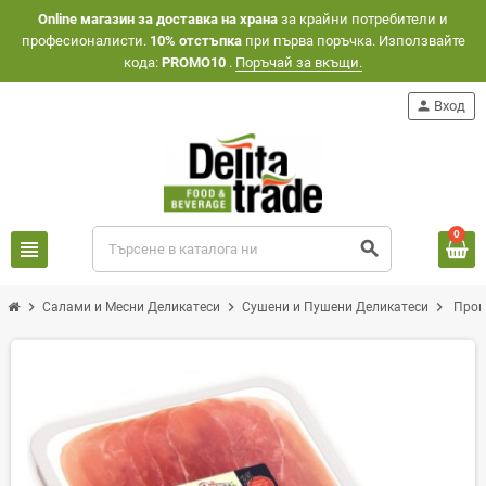
Оnline магазин за доставка на храна
за крайни потребители и
професионалисти.
10% отстъпка
при първа поръчка. Използвайте
кода:
PROMO10
.
Поръчай за вкъщи.
person
Вход
0
view_headline
search
chevron_right
chevron_right
chevron_right
Салами и Месни Деликатеси
Сушени и Пушени Деликатеси
Прош