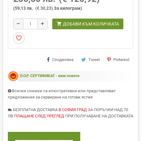
(59,13 лв.
(€ 30,23)
За килограм)
shopping_cart
remove
add
ДОБАВИ КЪМ КОЛИЧКАТА
favorite_border
Споделяне
Tweet
Pinterest
D.O.P. СЕРТИФИКАТ - виж повече
Всички снимки са илюстративни или представляват
предложения за сервиране на готови ястия
БЕЗПЛАТНА ДОСТАВКА
В СОФИЯ ГРАД
ЗА ПОРЪЧКИ НАД 70
local_shipping
ЛВ
ПЛАЩАНЕ СЛЕД ПРЕГЛЕД
ПРИ ПОЛУЧАВАНЕ НА ДОСТАВКАТА