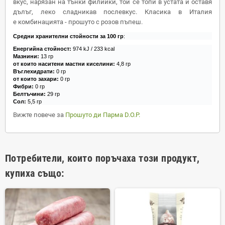
вкус, нарязан на тънки филийки, той се топи в устата и оставя
дълъг, леко сладникав послевкус. Класика в Италия
е комбинацията - прошуто с розов пъпеш.
Средни хранителни стойности за 100 гр
:
Енергийна стойност:
974 kJ / 233 kcal
Мазнини:
13 гр
от които наситени мастни киселини:
4,8 гр
Въглехидрати:
0 гр
от които захари:
0 гр
Фибри:
0 гр
Белтъчини:
29 гр
Сол:
5,5 гр
Вижте повече за
Прошуто ди Парма D.O.P.
Потребители, които поръчаха този продукт,
купиха също: