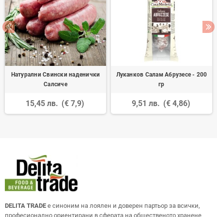
Натурални Свински наденички
Луканков Салам Абрузесе - 200
Салсиче
гр
15,45 лв.
(€ 7,9)
9,51 лв.
(€ 4,86)
DELITA TRADE
е синоним на лоялен и доверен партьор за всички,
професионално ориентирани в сферата на общественото хранене