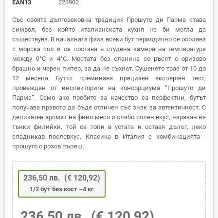
EAN13
223902
Със своята дълговековна традиция Прошуто ди Парма става
символ, без който италианската кухня не би могла да
съществува.
В началната фаза всеки бут периодично се осолява
с морска сол и се поставя в студена камера на температура
между 0°C и 4°C. Местата без сланина се ръсят с оризово
брашно и черен пипер, за да не съхнат. Сушенето трае от 10 до
12 месеца. Бутът преминава прецизен експертен тест,
провеждан от инспекторите на консорциума “Прошуто ди
Парма”. Само ако пробите за качество са перфектни, бутът
получава правото да бъде отличен със знак за автентичност. С
деликатен аромат на фино месо и слабо солен вкус, нарязан на
тънки филийки, той се топи в устата и оставя дълъг, леко
сладникав послевкус. Класика в Италия е комбинацията -
прошуто с розов пъпеш.
236,50 лв.
(€ 120,92)
1/2 бут без кост ~4 кг
236,50 лв.
(€ 120,92)