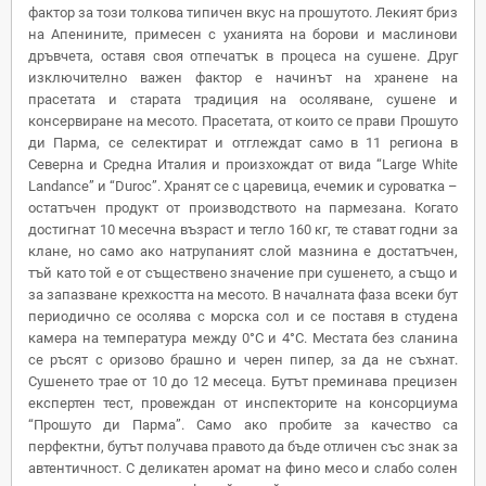
фактор за този толкова типичен вкус на прошутото. Лекият бриз
на Апенините, примесен с уханията на борови и маслинови
дръвчета, оставя своя отпечатък в процеса на сушене. Друг
изключително важен фактор е начинът на хранене на
прасетата и старата традиция на осоляване, сушене и
консервиране на месото. Прасетата, от които се прави Прошуто
ди Парма, се селектират и отглеждат само в 11 региона в
Северна и Средна Италия и произхождат от вида “Large White
Landance” и “Duroc”. Хранят се с царевица, ечемик и суроватка –
остатъчен продукт от производството на пармезана. Когато
достигнат 10 месечна възраст и тегло 160 кг, те стават годни за
клане, но само ако натрупаният слой мазнина е достатъчен,
тъй като той е от съществено значение при сушенето, а също и
за запазване крехкостта на месото. В началната фаза всеки бут
периодично се осолява с морска сол и се поставя в студена
камера на температура между 0°C и 4°C. Местата без сланина
се ръсят с оризово брашно и черен пипер, за да не съхнат.
Сушенето трае от 10 до 12 месеца. Бутът преминава прецизен
експертен тест, провеждан от инспекторите на консорциума
“Прошуто ди Парма”. Само ако пробите за качество са
перфектни, бутът получава правото да бъде отличен със знак за
автентичност. С деликатен аромат на фино месо и слабо солен