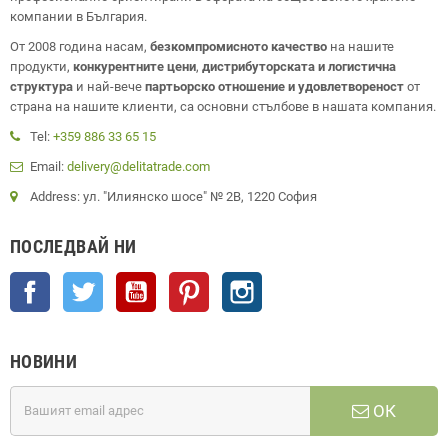
компании в България.
От 2008 година насам,
безкомпромисното качество
на нашите
продукти,
конкурентните цени
,
дистрибуторската и логистична
структура
и най-вече
партьорско отношение и удовлетвореност
от
страна на нашите клиенти, са основни стълбове в нашата компания.
Tel:
+359 886 33 65 15
Email:
delivery@delitatrade.com
Address: ул. "Илиянско шосе" № 2В, 1220 София
ПОСЛЕДВАЙ НИ
Facebook
Twitter
YouTube
Pinterest
Instagram
НОВИНИ
ОК