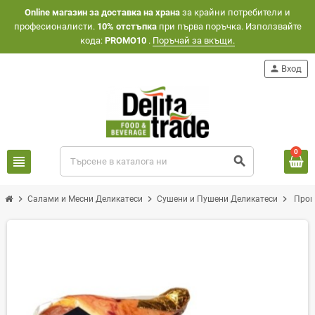
Оnline магазин за доставка на храна
за крайни потребители и
професионалисти.
10% отстъпка
при първа поръчка. Използвайте
кода:
PROMO10
.
Поръчай за вкъщи.
person
Вход
0
view_headline
search
chevron_right
chevron_right
chevron_right
Салами и Месни Деликатеси
Сушени и Пушени Деликатеси
Прошу