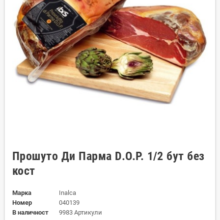
Прошуто Ди Парма D.O.P. 1/2 бут без
кост
Марка
Inalca
Номер
040139
В наличност
9983 Артикули