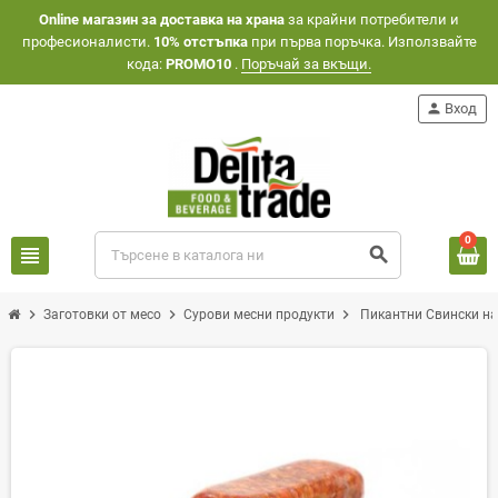
Оnline магазин за доставка на храна
за крайни потребители и
професионалисти.
10% отстъпка
при първа поръчка. Използвайте
кода:
PROMO10
.
Поръчай за вкъщи.
person
Вход
0
view_headline
search
chevron_right
chevron_right
chevron_right
Заготовки от месо
Сурови месни продукти
Пикантни Свински н