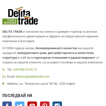
DELITA TRADE
е синоним на лоялен и доверен партьор за всички,
професионално ориентирани в сферата на общественото хранене
компании в България.
От 2008 година насам,
безкомпромисното качество
на нашите
продукти,
конкурентните цени
,
дистрибуторската и логистична
структура
и най-вече
партьорско отношение и удовлетвореност
от
страна на нашите клиенти, са основни стълбове в нашата компания.
Tel:
+359 886 33 65 15
Email:
delivery@delitatrade.com
Address: ул. "Илиянско шосе" № 2В, 1220 София
ПОСЛЕДВАЙ НИ
Facebook
Twitter
YouTube
Pinterest
Instagram