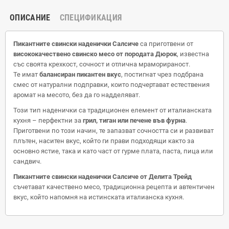
ОПИСАНИЕ
СПЕЦИФИКАЦИЯ
Пикантните свински наденички Салсиче
са приготвени от
висококачествено свинско месо от породата Дюрок
, известна
със своята крехкост, сочност и отлична мраморираност.
Те имат
балансиран пикантен вкус
, постигнат чрез подбрана
смес от натурални подправки, които подчертават естествения
аромат на месото, без да го надделяват.
Този тип наденички са традиционен елемент от италианската
кухня – перфектни за
грил, тиган или печене във фурна
.
Приготвени по този начин, те запазват сочността си и развиват
плътен, наситен вкус, който ги прави подходящи както за
основно ястие, така и като част от гурме плата, паста, пица или
сандвич.
Пикантните свински наденички Салсиче от Делита Трейд
съчетават качествено месо, традиционна рецепта и автентичен
вкус, който напомня на истинската италианска кухня.