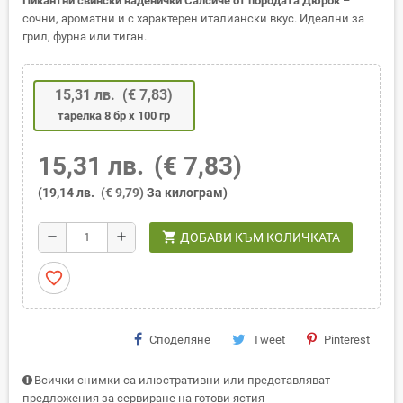
Пикантни свински наденички Салсиче от породата Дюрок
–
сочни, ароматни и с характерен италиански вкус. Идеални за
грил, фурна или тиган.
15,31 лв.
(€ 7,83)
тарелка 8 бр х 100 гр
15,31 лв.
(€ 7,83)
(19,14 лв.
(€ 9,79)
За килограм)
shopping_cart
remove
add
ДОБАВИ КЪМ КОЛИЧКАТА
favorite_border
Споделяне
Tweet
Pinterest
Всички снимки са илюстративни или представляват
предложения за сервиране на готови ястия