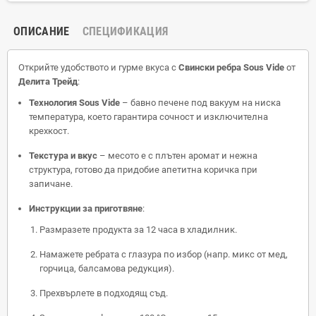
ОПИСАНИЕ
СПЕЦИФИКАЦИЯ
Открийте удобството и гурме вкуса с
Свински ребра Sous Vide
от
Делита Трейд
:
Технология Sous Vide
– бавно печене под вакуум на ниска
температура, което гарантира сочност и изключителна
крехкост.
Текстура и вкус
– месото е с плътен аромат и нежна
структура, готово да придобие апетитна коричка при
запичане.
Инструкции за приготвяне
:
Размразете продукта за 12 часа в хладилник.
Намажете ребрата с глазура по избор (напр. микс от мед,
горчица, балсамова редукция).
Прехвърлете в подходящ съд.