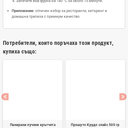
Запечете във фурна на 180 °C за около 15 минути.
Приложение
: отличен избор за ресторанти, кетъринг и
домашна трапеза с премиум качество
Потребители, които поръчаха този продукт,
купиха също:
Панирани лучени кръгчета
Прошуто Крудо слайс 500 гр