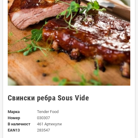
Свински ребра Sous Vide
Марка
Tender Food
Номер
030307
В наличност
461 Артикули
EAN13
283547