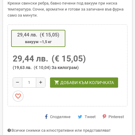
Крехки свински ребра, бавно печени под вакуум при ниска
температура. Сочни, ароматни и готови за запичане във фурна
само за минути.
29,44 лв.
(€ 15,05)
вакуум ~1,5 кг
29,44 лв.
(€ 15,05)
(19,63 лв.
(€ 10,04)
За килограм)
shopping_cart
remove
add
ДОБАВИ КЪМ КОЛИЧКАТА
favorite_border
Споделяне
Tweet
Pinterest
Всички снимки са илюстративни или представляват