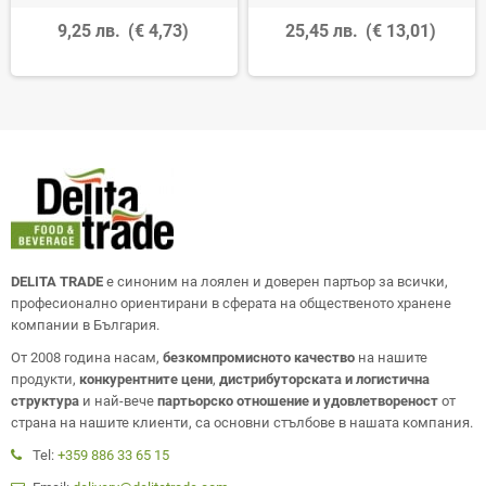
9,25 лв.
(€ 4,73)
25,45 лв.
(€ 13,01)
DELITA TRADE
е синоним на лоялен и доверен партьор за всички,
професионално ориентирани в сферата на общественото хранене
компании в България.
От 2008 година насам,
безкомпромисното качество
на нашите
продукти,
конкурентните цени
,
дистрибуторската и логистична
структура
и най-вече
партьорско отношение и удовлетвореност
от
страна на нашите клиенти, са основни стълбове в нашата компания.
Tel:
+359 886 33 65 15