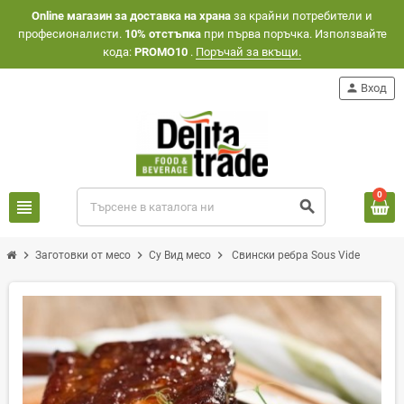
Оnline магазин за доставка на храна
за крайни потребители и
професионалисти.
10% отстъпка
при първа поръчка. Използвайте
кода:
PROMO10
.
Поръчай за вкъщи.
person
Вход
0
view_headline
search
chevron_right
chevron_right
chevron_right
Заготовки от месо
Су Вид месо
Свински ребра Sous Vide