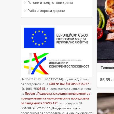
Готови и полуготови храни
Риба и морски дарове
Телешк
85,39 
На
15
.02.2021 г.
(€ 11259,14)
подписа Договор
за предоставяне на
БФП №
BG16RFOP002-2.077 -
(€ 1061,95)
0838
, с което стартира изпълнението
на
Проект „Подкрепа за средни предприятия за
преодоляване на икономическите последствия
от пандемията COVID-19“
по процедура №
BG16RFOP002-2.077
„
Подкрепа за средни
предприятия за преодоляване на икономическите