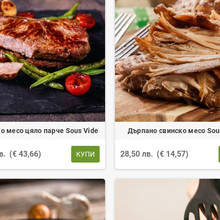
о месо цяло парче Sous Vide
Дърпано свинско месо Sou
лв.
(€ 43,66)
28,50 лв.
(€ 14,57)
КУПИ