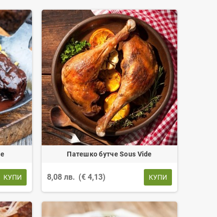
de
Патешко бутче Sous Vide
8,08 лв.
(€ 4,13)
КУПИ
КУПИ