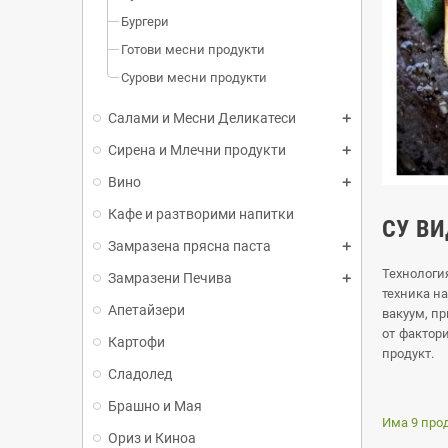
Бургери
Готови месни продукти
Сурови месни продукти
Салами и Месни Деликатеси
Сирена и Млечни продукти
Вино
Кафе и разтворими напитки
СУ В
Замразена прясна паста
Технологи
Замразени Печива
техника на
Апетайзери
вакуум, п
от фактор
Картофи
продукт.
Сладолед
Брашно и Мая
Има 9 прод
Ориз и Киноа