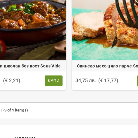
и джолан без кост Sous Vide
Свинско месо цяло парче So
.
(€ 2,21)
34,75 лв.
(€ 17,77)
КУПИ
1-9 of 9 item(s)