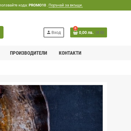
ползвайте кода:
PROMO10
.
Поръчай за вкъщи.
0
h
person
Вход
0,00 лв.
(€ 0)
ПРОИЗВОДИТЕЛИ
КОНТАКТИ