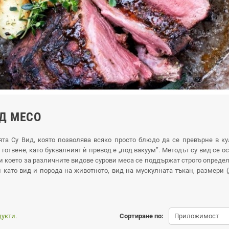
ИД МЕСО
ята Су Вид, която позволява всяко просто блюдо да се превърне в 
 готвене, като буквалният ѝ превод е „под вакуум”. Методът су вид се
ри което за различните видове сурови меса се поддържат строго опреде
и като вид и порода на животното, вид на мускулната тъкан, размери (
укти.
Сортиране по:
Приложимост