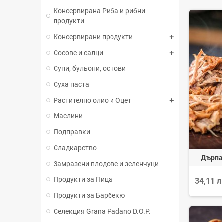
Консервирана Риба и рибни
продукти
Консервирани продукти
Сосове и салци
Супи, бульони, основи
Суха паста
Растително олио и Оцет
Маслини
Подправки
Сладкарство
Дърпа
Замразени плодове и зеленчуци
Продукти за Пица
34,11 
Продукти за Барбекю
Селекция Grana Padano D.O.P.