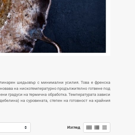
кулинарен шедьовър с минимални усилия. Това e френска
 основава на нискотемпературно продължително готвене под
лени градуси на термична обработка. Температурата зависи
дебелина) на суровината, степен на готовност на крайния
view_comfy
view_list
view_headline
Изглед