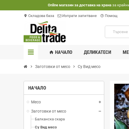
Оnline магазин за доставка на храна
за крайн
Складова база
Изпрати запитване
Помощ
location_on
help_outline
view_headline
НАЧАЛО
ДЕЛИКАТЕСИ
МЕ
home
chevron_right
Заготовки от месо
chevron_right
Су Вид месо
НАЧАЛО
Месо
Заготовки от месо
Балканска скара
Су Вид месо