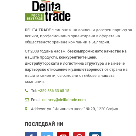
DELITA TRADE
е синоним на лоялен и доверен партьор за
всички, професионално ориентирани в сферата на
общественото хранене компании в България.
От 2008 година насам,
безкомпромисното качество
на
нашите продукти,
конкурентните цени
,
дистрибуторската и логистична структура
и най-вече
партьорско отношение и удовлетвореност
от страна на
нашите клиенти, са основни стълбове в нашата
компания.
Tel:
+359 886 33 65 15
Email:
delivery@delitatrade.com
Address: ул. "Илиянско шосе" № 2В, 1220 София
ПОСЛЕДВАЙ НИ
Facebook
Twitter
YouTube
Pinterest
Instagram