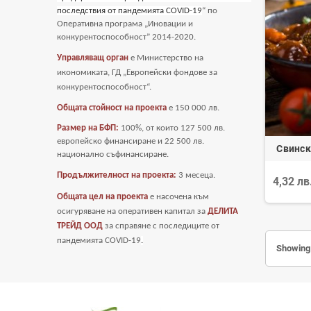
последствия от пандемията COVID-19
“ по
Оперативна програма „Иновации и
конкурентоспособност” 2014-2020.
Управляващ орган
е Министерство на
икономиката, ГД „Европейски фондове за
конкурентоспособност“.
Общата стойност на проекта
е
150 000 лв.
Размер на БФП:
100%, от които 127 500 лв.
европейско финансиране и 22 500 лв.
Свинск
национално съфинансиране.
Продължителност на проекта:
3 месеца.
4,32 лв
Общата цел на проекта
е насочена към
осигуряване на оперативен капитал за
ДЕЛИТА
ТРЕЙД ООД
за справяне с последиците от
пандемията COVID-19
.
Showing 