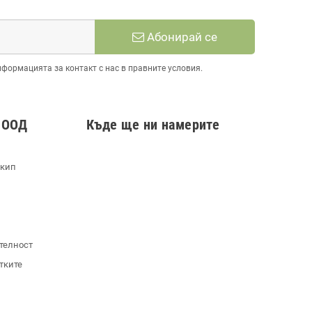
Абонирай се
нформацията за контакт с нас в правните условия.
 ООД
Къде ще ни намерите
екип
телност
тките