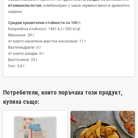
италиански ястия
, комбиниран с чаша червено вино и ароматно
сирене.
Средни хранителни стойности за 100 г:
Енергийна стойност: 1461 kJ / 352 kcal
Мазнини: 28 г
от които наситени мастни киселини: 11 г
Въглехидрати: 0 г
от които захари: 0 г
Белтъчини: 25 г
Сол: 3,6 г
Потребители, които поръчаха този продукт,
купиха също: