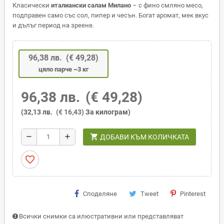
Класически
италиански салам Милано
– с фино смляно месо,
подправен само със сол, пипер и чесън. Богат аромат, мек вкус
и дълъг период на зреене.
96,38 лв.
(€ 49,28)
цяло парче ~3 кг
96,38 лв.
(€ 49,28)
(32,13 лв.
(€ 16,43)
За килограм)
shopping_cart
remove
add
ДОБАВИ КЪМ КОЛИЧКАТА
favorite_border
Споделяне
Tweet
Pinterest
Всички снимки са илюстративни или представляват