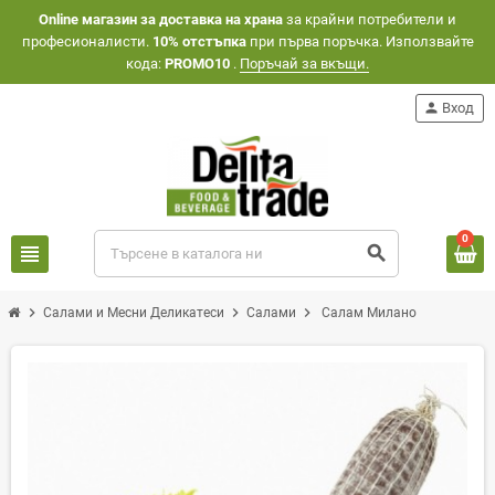
Оnline магазин за доставка на храна
за крайни потребители и
професионалисти.
10% отстъпка
при първа поръчка. Използвайте
кода:
PROMO10
.
Поръчай за вкъщи.
person
Вход
0
view_headline
search
chevron_right
chevron_right
chevron_right
Салами и Месни Деликатеси
Салами
Салам Милано