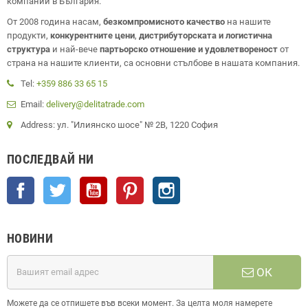
компании в България.
От 2008 година насам,
безкомпромисното качество
на нашите
продукти,
конкурентните цени
,
дистрибуторската и логистична
структура
и най-вече
партьорско отношение и удовлетвореност
от
страна на нашите клиенти, са основни стълбове в нашата компания.
Tel:
+359 886 33 65 15
Email:
delivery@delitatrade.com
Address: ул. "Илиянско шосе" № 2В, 1220 София
ПОСЛЕДВАЙ НИ
Facebook
Twitter
YouTube
Pinterest
Instagram
НОВИНИ
ОК
Можете да се отпишете във всеки момент. За целта моля намерете