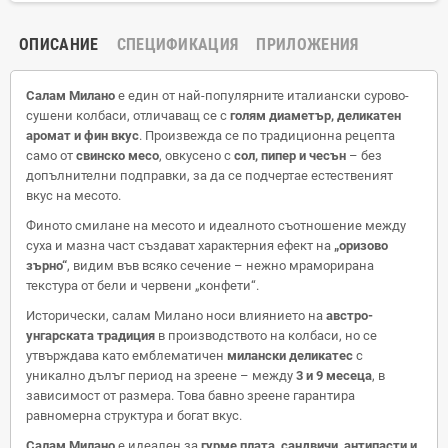
ОПИСАНИЕ
СПЕЦИФИКАЦИЯ
ПРИЛОЖЕНИЯ
Салам Милано
е един от най-популярните италиански сурово-
сушени колбаси, отличаващ се с
голям диаметър, деликатен
аромат и фин вкус
. Произвежда се по традиционна рецепта
само от
свинско месо
, овкусено с
сол, пипер и чесън
– без
допълнителни подправки, за да се подчертае естественият
вкус на месото.
Финото смилане на месото и идеалното съотношение между
суха и мазна част създават характерния ефект на
„оризово
зърно“
, видим във всяко сечение – нежно мраморирана
текстура от бели и червени „конфети“.
Исторически, салам Милано носи влиянието на
австро-
унгарската традиция
в производството на колбаси, но се
утвърждава като емблематичен
милански деликатес
с
уникално дълъг период на зреене – между
3 и 9 месеца
, в
зависимост от размера. Това бавно зреене гарантира
равномерна структура и богат вкус.
Салам Милано
е идеален за
гурме плата, сандвичи, антипасти и