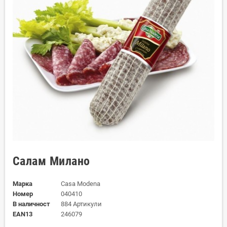
Салам Милано
Марка
Casa Modena
Номер
040410
В наличност
884 Артикули
EAN13
246079