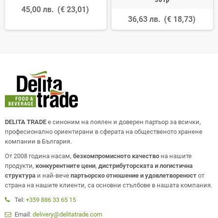
45,00 лв.
(€ 23,01)
36,63 лв.
(€ 18,73)
DELITA TRADE
е синоним на лоялен и доверен партьор за всички,
професионално ориентирани в сферата на общественото хранене
компании в България.
От 2008 година насам,
безкомпромисното качество
на нашите
продукти,
конкурентните цени
,
дистрибуторската и логистична
структура
и най-вече
партьорско отношение и удовлетвореност
от
страна на нашите клиенти, са основни стълбове в нашата компания.
Tel:
+359 886 33 65 15
Email:
delivery@delitatrade.com