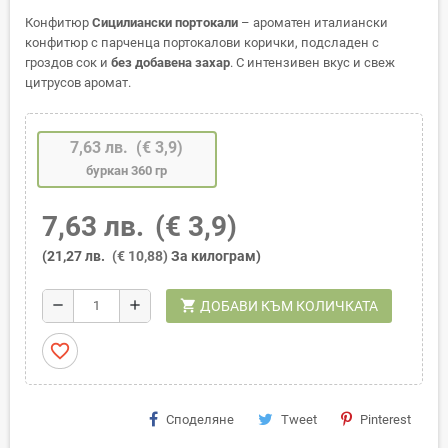
Конфитюр
Сицилиански портокали
– ароматен италиански
конфитюр с парченца портокалови корички, подсладен с
гроздов сок и
без добавена захар
. С интензивен вкус и свеж
цитрусов аромат.
7,63 лв.
(€ 3,9)
буркан 360 гр
7,63 лв.
(€ 3,9)
(21,27 лв.
(€ 10,88)
За килограм)
shopping_cart
remove
add
ДОБАВИ КЪМ КОЛИЧКАТА
favorite_border
Споделяне
Tweet
Pinterest