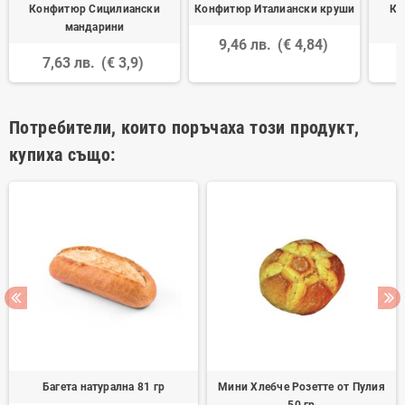
Конфитюр Сицилиански
Конфитюр Италиански круши
Ко
мандарини
9,46 лв.
(€ 4,84)
7,63 лв.
(€ 3,9)
Потребители, които поръчаха този продукт,
купиха също:
Багета натурална 81 гр
Мини Хлебче Розетте от Пулия
50 гр