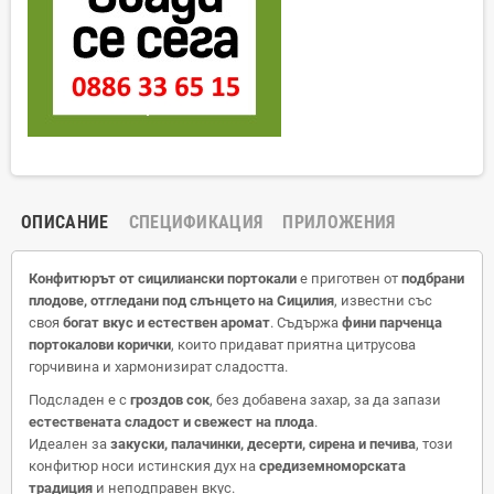
ОПИСАНИЕ
СПЕЦИФИКАЦИЯ
ПРИЛОЖЕНИЯ
Конфитюрът от сицилиански портокали
е приготвен от
подбрани
плодове, отгледани под слънцето на Сицилия
, известни със
своя
богат вкус и естествен аромат
. Съдържа
фини парченца
портокалови корички
, които придават приятна цитрусова
горчивина и хармонизират сладостта.
Подсладен е с
гроздов сок
, без добавена захар, за да запази
естествената сладост и свежест на плода
.
Идеален за
закуски, палачинки, десерти, сирена и печива
, този
конфитюр носи истинския дух на
средиземноморската
традиция
и неподправен вкус.