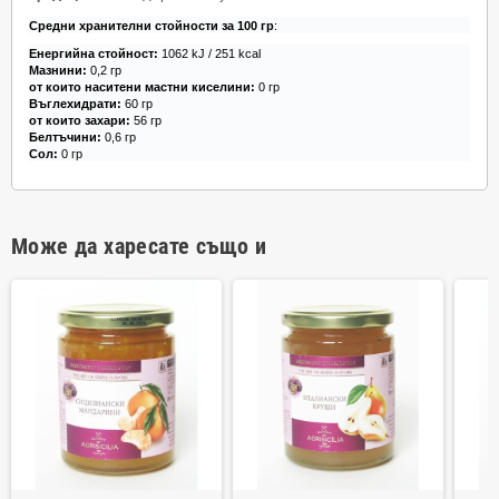
Средни хранителни стойности за 100 гр
:
Енергийна стойност:
1062 kJ / 251 kcal
Мазнини:
0,2 гр
от които наситени мастни киселини:
0 гр
Въглехидрати:
60 гр
от които захари:
56 гр
Белтъчини:
0,6 гр
Сол:
0 гр
Може да харесате също и