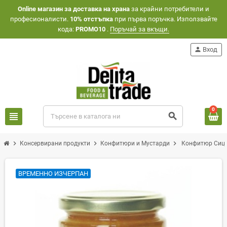
Оnline магазин за доставка на храна
за крайни потребители и
професионалисти.
10% отстъпка
при първа поръчка. Използвайте
кода:
PROMO10
.
Поръчай за вкъщи.
person
Вход
0
view_headline
search
chevron_right
chevron_right
chevron_right
Консервирани продукти
Конфитюри и Мустарди
Конфитюр Сици
ВРЕМЕННО ИЗЧЕРПАН