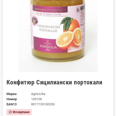
Конфитюр Сицилиански портокали
Марка
Agrisicilia
Номер
100106
EAN13
8017139100350
Изчерпано
block