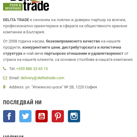
DELITA TRADE
е синоним на лоялен и доверен партьор за всички,
професионално ориентирани в сферата на общественото хранене
компании в България.
От 2008 година насам,
безкомпромисното качество
на нашите
продукти,
конкурентните цени
,
дистрибуторската и логистична
структура
и най-вече
партьорско отношение и удовлетвореност
от
страна на нашите клиенти, са основни стълбове в нашата компания.
Tel:
+359 886 33 65 15
Email:
delivery@delitatrade.com
Address: ул. "Илиянско шосе" № 2В, 1220 София
ПОСЛЕДВАЙ НИ
Facebook
Twitter
YouTube
Pinterest
Instagram