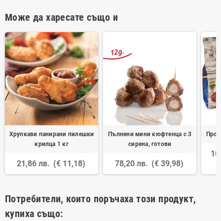
Може да харесате също и
Хрупкави панирани пилешки
Пълнени мини кюфтенца с 3
Прош
крилца 1 кг
сирена, готови
10
21,86 лв.
(€ 11,18)
78,20 лв.
(€ 39,98)
Потребители, които поръчаха този продукт,
купиха също: