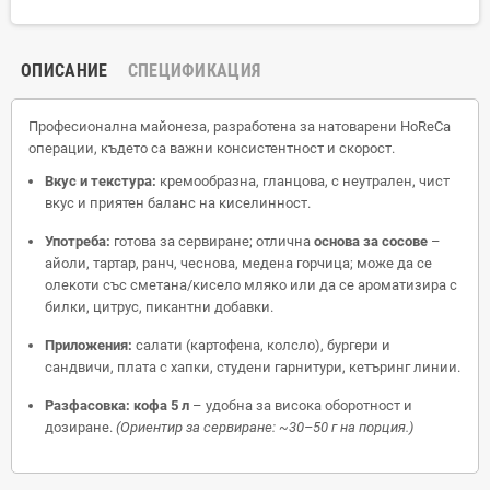
ОПИСАНИЕ
СПЕЦИФИКАЦИЯ
Професионална майонеза, разработена за натоварени HoReCa
операции, където са важни консистентност и скорост.
Вкус и текстура:
кремообразна, гланцова, с неутрален, чист
вкус и приятен баланс на киселинност.
Употреба:
готова за сервиране; отлична
основа за сосове
–
айоли, тартар, ранч, чеснова, медена горчица; може да се
олекоти със сметана/кисело мляко или да се ароматизира с
билки, цитрус, пикантни добавки.
Приложения:
салати (картофена, колсло), бургери и
сандвичи, плата с хапки, студени гарнитури, кетъринг линии.
Разфасовка:
кофа 5 л
– удобна за висока оборотност и
дозиране.
(Ориентир за сервиране: ~30–50 г на порция.)