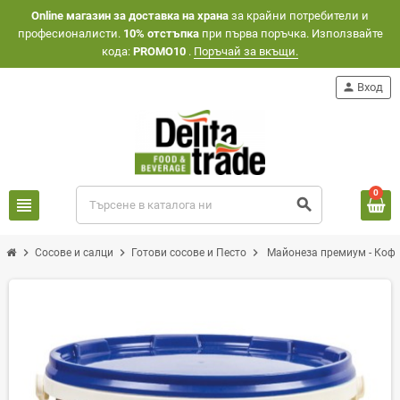
Оnline магазин за доставка на храна
за крайни потребители и
професионалисти.
10% отстъпка
при първа поръчка. Използвайте
кода:
PROMO10
.
Поръчай за вкъщи.
person
Вход
0
view_headline
search
chevron_right
chevron_right
chevron_right
Сосове и салци
Готови сосове и Песто
Майонеза премиум - Кофа