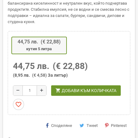
балансирана киселинност и неутрален вкус, който подчертава
продуктите. Стабилна емулсия, не се водни и се смесва лесно с
подправки – идеална за салати, бургери, сандвичи, дипове и
студена кухня.
44,75 лв.
(€ 22,88)
кутия 5 литра
44,75 лв.
(€ 22,88)
(8,95 лв.
(€ 4,58)
За литър)
shopping_cart
remove
add
ДОБАВИ КЪМ КОЛИЧКАТА
favorite_border
Споделяне
Tweet
Pinterest