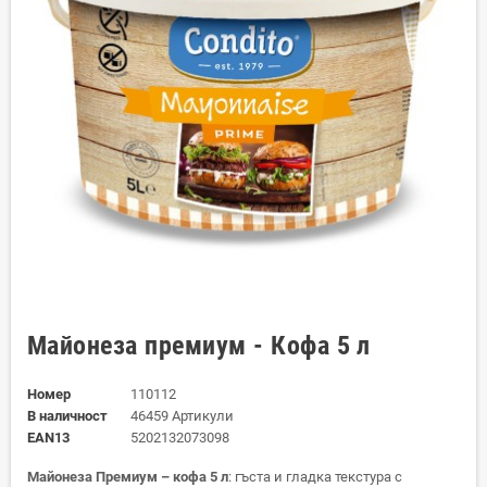
Майонеза премиум - Кофа 5 л
Номер
110112
В наличност
46459 Артикули
EAN13
5202132073098
Майонеза Премиум – кофа 5 л
: гъста и гладка текстура с