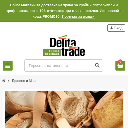
Оnline магазин за доставка на храна
за крайни потребители и
професионалисти.
10% отстъпка
при първа поръчка. Използвайте
кода:
PROMO10
.
Поръчай за вкъщи.
person
Вход
0
view_headline
search
chevron_right
Брашно и Мая