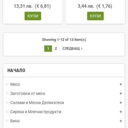
13,31 лв.
(€ 6,81)
3,44 лв.
(€ 1,76)
КУПИ
КУПИ
Showing 1-12 of 13 item(s)
1
2
navigate_next
СЛЕДВАЩ
НАЧАЛО
Месо
Заготовки от месо
Салами и Месни Деликатеси
Сирена и Млечни продукти
Вино