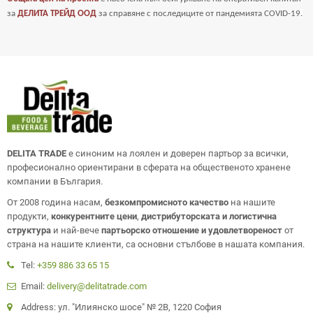
за
ДЕЛИТА ТРЕЙД ООД
за справяне с последиците от пандемията COVID-19
.
DELITA TRADE
е синоним на лоялен и доверен партьор за всички,
професионално ориентирани в сферата на общественото хранене
компании в България.
От 2008 година насам,
безкомпромисното качество
на нашите
продукти,
конкурентните цени
,
дистрибуторската и логистична
структура
и най-вече
партьорско отношение и удовлетвореност
от
страна на нашите клиенти, са основни стълбове в нашата компания.
Tel:
+359 886 33 65 15
Email:
delivery@delitatrade.com
Address: ул. "Илиянско шосе" № 2В, 1220 София