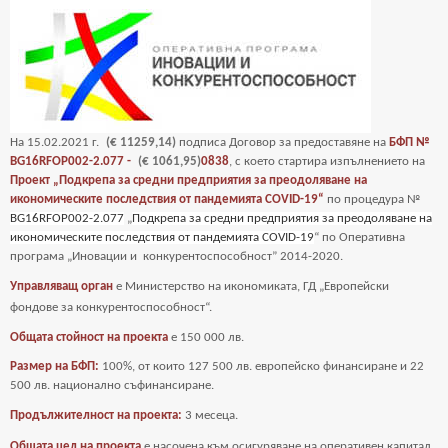
На
15
.02.2021 г.
(€ 11259,14)
подписа Договор за предоставяне на
БФП №
BG16RFOP002-2.077 -
(€ 1061,95)
0838
, с което стартира изпълнението на
Проект „Подкрепа за средни предприятия за преодоляване на
икономическите последствия от пандемията COVID-19“
по процедура №
BG16RFOP002-2.077
„
Подкрепа за средни предприятия за преодоляване на
икономическите последствия от пандемията COVID-19
“ по Оперативна
програма „Иновации и
конкурентоспособност” 2014-2020.
Управляващ орган
е Министерство на икономиката, ГД „Европейски
фондове за
конкурентоспособност“.
Общата стойност на проекта
е
150 000 лв.
Размер на БФП:
100%, от които 127 500 лв. европейско финансиране и 22
500 лв. национално съфинансиране.
Продължителност на проекта:
3 месеца.
Общата цел на проекта
е насочена към осигуряване на оперативен капитал