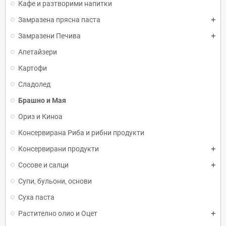
Кафе и разтворими напитки
Замразена прясна паста
Замразени Печива
Апетайзери
Картофи
Сладолед
Брашно и Мая
Ориз и Киноа
Консервирана Риба и рибни продукти
Консервирани продукти
Сосове и салци
Супи, бульони, основи
Суха паста
Растително олио и Оцет