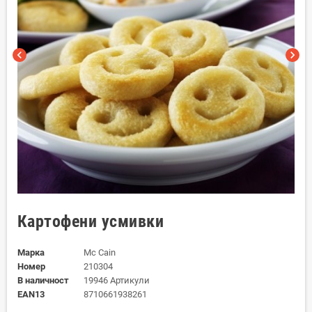
chevron_left
chevron_right
Картофени усмивки
Марка
Mc Cain
Номер
210304
В наличност
19946 Артикули
EAN13
8710661938261