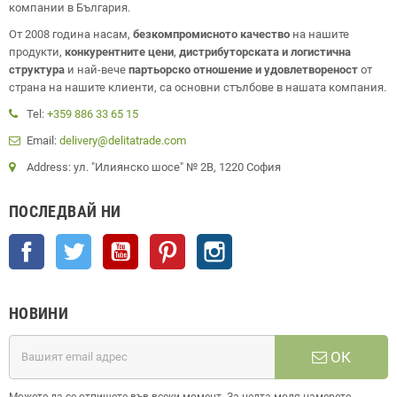
компании в България.
От 2008 година насам,
безкомпромисното качество
на нашите
продукти,
конкурентните цени
,
дистрибуторската и логистична
структура
и най-вече
партьорско отношение и удовлетвореност
от
страна на нашите клиенти, са основни стълбове в нашата компания.
Tel:
+359 886 33 65 15
Email:
delivery@delitatrade.com
Address: ул. "Илиянско шосе" № 2В, 1220 София
ПОСЛЕДВАЙ НИ
Facebook
Twitter
YouTube
Pinterest
Instagram
НОВИНИ
ОК
Можете да се отпишете във всеки момент. За целта моля намерете