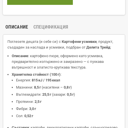
ОПИСАНИЕ
СПЕЦИФИКАЦИЯ
Поглезете децата (и себе си) с
Картофени усмивки
, продукт,
създаден за наслада и усмивки, подбран от
Делита Трейд
:
Описание
: картофено пюре, оформено като усмивка,
предварително изпържено и замразено — с пухкава
вътрешност и златисто-хрупкава текстура.
Хранителна стойност (100 г)
:
Енергия:
815 кJ / 195 ккал
Мазнини:
8,5 г
(наситени –
0,8 г
)
Въглехидрати:
25,5 г
(захари:
0,5 г
)
Протеини:
2,5 г
Фибри:
3,0 г
Сол:
0,52 г
Съставки
: картофи, дехидратирани картофи, слънчогледово