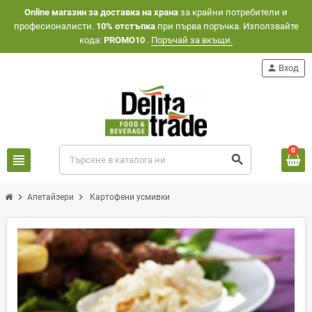
Оnline магазин за доставка на храна
за крайни потребители и
професионалисти.
10% отстъпка
при първа поръчка. Използвайте
кода:
PROMO10
.
Поръчай за вкъщи.
person
Вход
0
view_headline
search
chevron_right
chevron_right
Апетайзери
Картофени усмивки