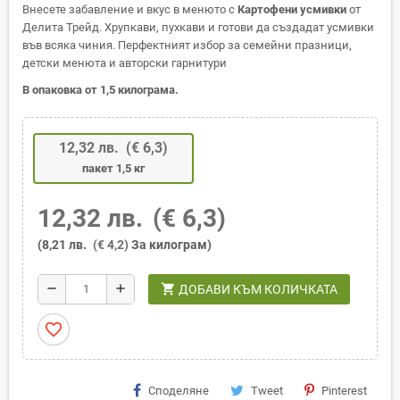
Внесете забавление и вкус в менюто с
Картофени усмивки
от
Делита Трейд. Хрупкави, пухкави и готови да създадат усмивки
във всяка чиния. Перфектният избор за семейни празници,
детски менюта и авторски гарнитури
В опаковка от 1,5 килограма.
12,32 лв.
(€ 6,3)
пакет 1,5 кг
12,32 лв.
(€ 6,3)
(8,21 лв.
(€ 4,2)
За килограм)
shopping_cart
remove
add
ДОБАВИ КЪМ КОЛИЧКАТА
favorite_border
Споделяне
Tweet
Pinterest