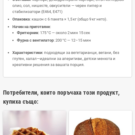
олио, сол, нишесте, овкусители — черен пипер и
стабилизатори (
E
464,
E
471)
Опаковка
: кашон с 6 пакета × 1,5 кг (общо 9 кг нето).
Начин на приготвяне
:
Фритюрник
: 175 °
C
— около 2 мин 15 сек
Фурна с вентилатор
: 200 °
C
— 12–15 мин
Характеристики
: подходящи за вегетарианци, вегани, без
глутен, халал—идеални за аперитиви, детски менюта и
креативни решения за вашата порция.
Потребители, които поръчаха този продукт,
купиха също: