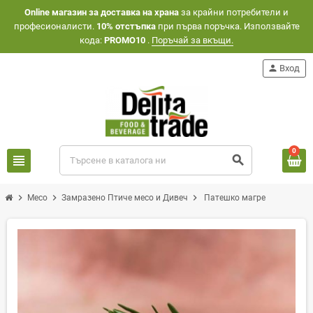
Оnline магазин за доставка на храна
за крайни потребители и
професионалисти.
10% отстъпка
при първа поръчка. Използвайте
кода:
PROMO10
.
Поръчай за вкъщи.
person
Вход
0
view_headline
search
chevron_right
chevron_right
chevron_right
Месо
Замразено Птиче месо и Дивеч
Патешко магре