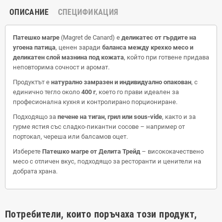
ОПИСАНИЕ
СПЕЦИФИКАЦИЯ
Патешко магре
(Magret de Canard) е
деликатес от гърдите на
угоена патица
, ценен заради
баланса между крехко месо и
деликатен слой мазнина под кожата
, който при готвене придава
неповторима сочност и аромат.
Продуктът е
натурално замразен и индивидуално опакован
, с
единично тегло около
400 г
, което го прави идеален за
професионална кухня и контролирано порциониране.
Подходящо за
печене на тиган, грил или sous-vide
, както и за
гурме ястия със сладко-пикантни сосове – например от
портокал, череша или балсамов оцет.
Изберете
Патешко магре от Делита Трейд
– висококачествено
месо с отличен вкус, подходящо за ресторанти и ценители на
добрата храна.
Потребители, които поръчаха този продукт,