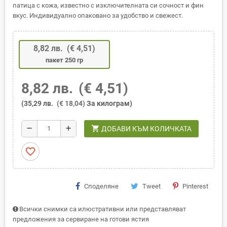
патица с кожа, известно с изключителната си сочност и фин
вкус. Индивидуално опаковано за удобство и свежест.
8,82 лв.
(€ 4,51)
пакет 250 гр
8,82 лв.
(€ 4,51)
(35,29 лв.
(€ 18,04)
За килограм)
shopping_cart
remove
add
ДОБАВИ КЪМ КОЛИЧКАТА
favorite_border
Споделяне
Tweet
Pinterest
Всички снимки са илюстративни или представляват
предложения за сервиране на готови ястия