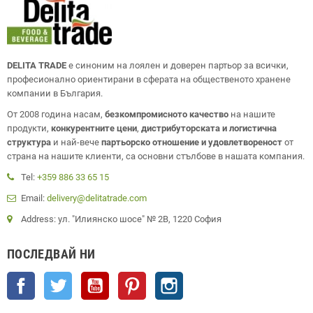
DELITA TRADE
е синоним на лоялен и доверен партьор за всички,
професионално ориентирани в сферата на общественото хранене
компании в България.
От 2008 година насам,
безкомпромисното качество
на нашите
продукти,
конкурентните цени
,
дистрибуторската и логистична
структура
и най-вече
партьорско отношение и удовлетвореност
от
страна на нашите клиенти, са основни стълбове в нашата компания.
Tel:
+359 886 33 65 15
Email:
delivery@delitatrade.com
Address: ул. "Илиянско шосе" № 2В, 1220 София
ПОСЛЕДВАЙ НИ
Facebook
Twitter
YouTube
Pinterest
Instagram