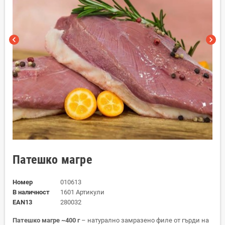
chevron_left
chevron_right
Патешко магре
Номер
010613
В наличност
1601 Артикули
EAN13
280032
Патешко магре ~400 г
– натурално замразено филе от гърди на