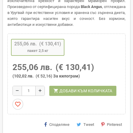
изключителна крехкост и характерен мраморен профил.
Произведено от сертифицирана порода
Black Angus
, отглеждана
в Уругвай при естествени условия и хранена със зърнена диета,
която гарантира наситен вкус и сочност. Без хормони,
антибиотици и изкуствени добавки.
255,06 лв.
(€ 130,41)
пакет 2,5 кг
255,06 лв.
(€ 130,41)
(102,02 лв.
(€ 52,16)
За килограм)
shopping_cart
remove
add
ДОБАВИ КЪМ КОЛИЧКАТА
favorite_border
Споделяне
Tweet
Pinterest