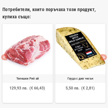
Потребители, които поръчаха този продукт,
купиха също:
Телешки Риб ай
Гауда с див чесън
129,93 лв.
(€ 66,43)
5,50 лв.
(€ 2,81)