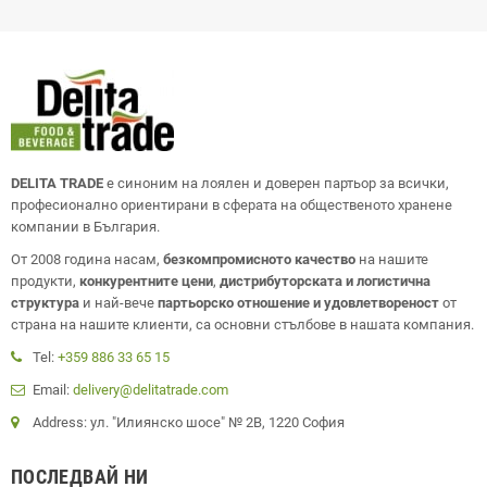
DELITA TRADE
е синоним на лоялен и доверен партьор за всички,
професионално ориентирани в сферата на общественото хранене
компании в България.
От 2008 година насам,
безкомпромисното качество
на нашите
продукти,
конкурентните цени
,
дистрибуторската и логистична
структура
и най-вече
партьорско отношение и удовлетвореност
от
страна на нашите клиенти, са основни стълбове в нашата компания.
Tel:
+359 886 33 65 15
Email:
delivery@delitatrade.com
Address: ул. "Илиянско шосе" № 2В, 1220 София
ПОСЛЕДВАЙ НИ