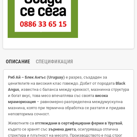
ОПИСАНИЕ
СПЕЦИФИКАЦИЯ
Риб Ай – Блек Ангъс (Uruguay)
е разрез, създаден за
ценителите на високия клас говеждо. Добит от породата
Black
Angus
, известна с баланса между крехкост, мазнинна структура
и богат вкус, това месо впечатлява със своята
висока
мраморизация
– равномерно разпределена междумускулна
мазнина, която при термична обработка се разтапя и придава
неповторима сочност.
Животните са
отглеждани в сертифицирани ферми в Уругвай
,
където се хранят със
зърнена диета
, осигуряваща отлична
структура и плътност на месото. Производството е под строг