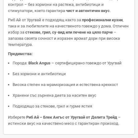
контрол – без хормони на растежа, антибиотици и
стимулатори, което гарантира
чист и автентичен вкус
.
Риб Ай от Уругвай е подходящ както за
професионални кухни
,
така и за любителите на качественото говеждо у дома. Отличен
избор за
стекове, грил, су-вид или печене на цяло парче
–
запазва своята сочност и изразен аромат дори при висока
температура.
Предимства:
Порода:
Black Angus
– сертифицирано говеждо от Уругвай
Без хормони и антибиотици
Висока степен на мраморизация и естествена крехкост
Хранени със зърнена диета за наситен вкус
Подходящо за стекове, грил и гурме ястия
Изберете
Риб Ай – Блек Ангъс от Уругвай от Делита Трейд
–
истински вкус на качествено месо с гарантиран произход.