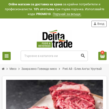
Оnline магазин за доставка на храна
за крайни потребители и
професионалисти.
10% отстъпка
при първа поръчка. Използвайте
кода:
PROMO10
.
Поръчай за вкъщи.
person
Вход
0
view_headline
search
chevron_right
chevron_right
chevron_right
Месо
Замразено Говеждо месо
Риб Ай - Блек Ангъс Уругвай