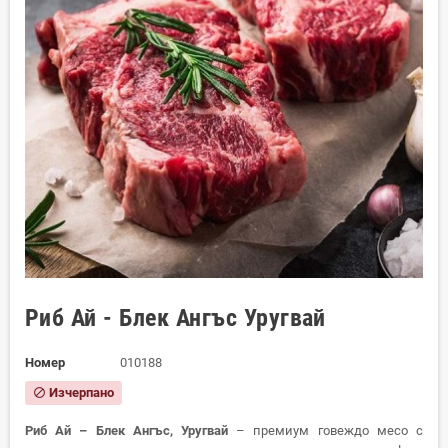
Риб Ай - Блек Ангъс Уругвай
Номер
010188
Изчерпано
block
Риб Ай – Блек Ангъс, Уругвай
– премиум говеждо месо с