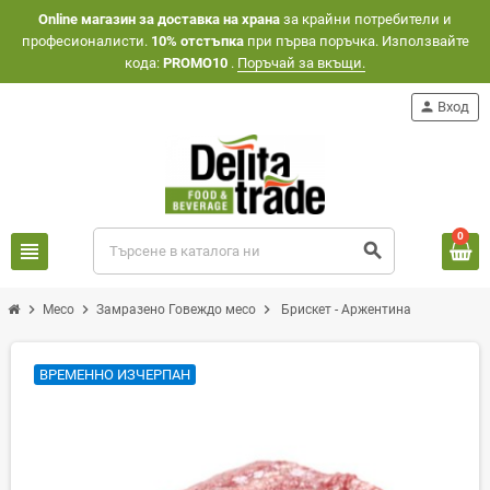
Оnline магазин за доставка на храна
за крайни потребители и
професионалисти.
10% отстъпка
при първа поръчка. Използвайте
кода:
PROMO10
.
Поръчай за вкъщи.
person
Вход
0
view_headline
search
chevron_right
chevron_right
chevron_right
Месо
Замразено Говеждо месо
Брискет - Аржентина
ВРЕМЕННО ИЗЧЕРПАН