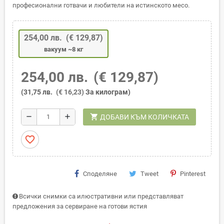
професионални готвачи и любители на истинското месо.
254,00 лв.
(€ 129,87)
вакуум ~8 кг
254,00 лв.
(€ 129,87)
(31,75 лв.
(€ 16,23)
За килограм)
shopping_cart
remove
add
ДОБАВИ КЪМ КОЛИЧКАТА
favorite_border
Споделяне
Tweet
Pinterest
Всички снимки са илюстративни или представляват
предложения за сервиране на готови ястия