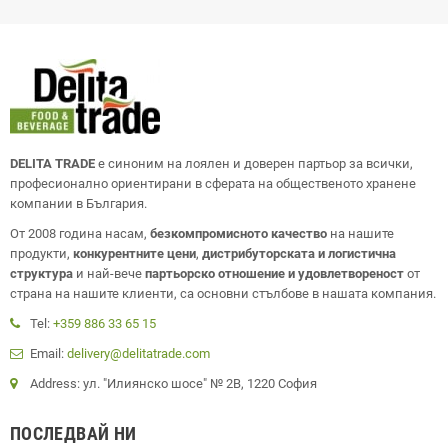
DELITA TRADE
е синоним на лоялен и доверен партьор за всички,
професионално ориентирани в сферата на общественото хранене
компании в България.
От 2008 година насам,
безкомпромисното качество
на нашите
продукти,
конкурентните цени
,
дистрибуторската и логистична
структура
и най-вече
партьорско отношение и удовлетвореност
от
страна на нашите клиенти, са основни стълбове в нашата компания.
Tel:
+359 886 33 65 15
Email:
delivery@delitatrade.com
Address: ул. "Илиянско шосе" № 2В, 1220 София
ПОСЛЕДВАЙ НИ