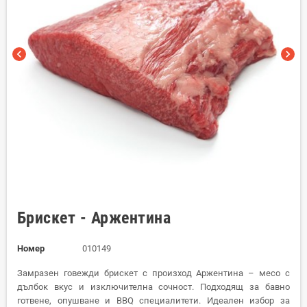
chevron_left
chevron_right
Брискет - Аржентина
Номер
010149
Замразен говежди брискет с произход Аржентина – месо с
дълбок вкус и изключителна сочност. Подходящ за бавно
готвене, опушване и BBQ специалитети. Идеален избор за