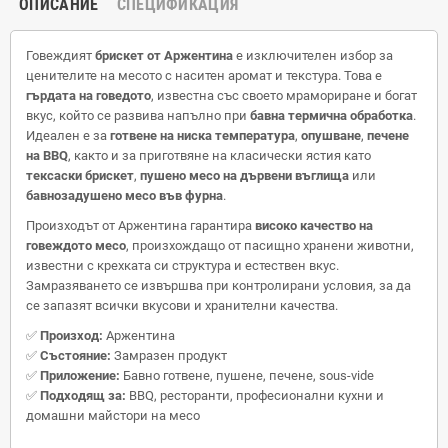
ОПИСАНИЕ
СПЕЦИФИКАЦИЯ
Говеждият
брискет от Аржентина
е изключителен избор за
ценителите на месото с наситен аромат и текстура. Това е
гърдата на говедото
, известна със своето мрамориране и богат
вкус, който се развива напълно при
бавна термична обработка
.
Идеален е за
готвене на ниска температура
,
опушване
,
печене
на BBQ
, както и за приготвяне на класически ястия като
тексаски брискет
,
пушено месо на дървени въглища
или
бавнозадушено месо във фурна
.
Произходът от Аржентина гарантира
високо качество на
говеждото месо
, произхождащо от пасищно хранени животни,
известни с крехката си структура и естествен вкус.
Замразяването се извършва при контролирани условия, за да
се запазят всички вкусови и хранителни качества.
✅
Произход:
Аржентина
✅
Състояние:
Замразен продукт
✅
Приложение:
Бавно готвене, пушене, печене, sous-vide
✅
Подходящ за:
BBQ, ресторанти, професионални кухни и
домашни майстори на месо