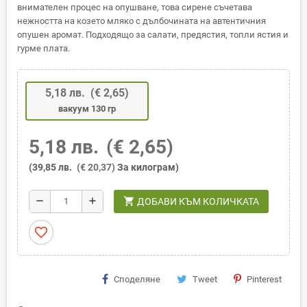
внимателен процес на опушване, това сирене съчетава
нежността на козето мляко с дълбочината на автентичния
опушен аромат. Подходящо за салати, предястия, топли ястия и
гурме плата.
5,18 лв.
(€ 2,65)
вакуум 130 гр
5,18 лв.
(€ 2,65)
(39,85 лв.
(€ 20,37)
За килограм)
shopping_cart
remove
add
ДОБАВИ КЪМ КОЛИЧКАТА
favorite_border
Споделяне
Tweet
Pinterest