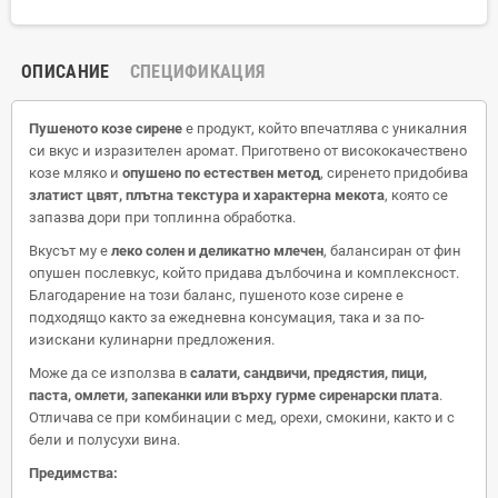
ОПИСАНИЕ
СПЕЦИФИКАЦИЯ
Пушеното козе сирене
е продукт, който впечатлява с уникалния
си вкус и изразителен аромат. Приготвено от висококачествено
козе мляко и
опушено по естествен метод
, сиренето придобива
златист цвят, плътна текстура и характерна мекота
, която се
запазва дори при топлинна обработка.
Вкусът му е
леко солен и деликатно млечен
, балансиран от фин
опушен послевкус, който придава дълбочина и комплексност.
Благодарение на този баланс, пушеното козе сирене е
подходящо както за ежедневна консумация, така и за по-
изискани кулинарни предложения.
Може да се използва в
салати, сандвичи, предястия, пици,
паста, омлети, запеканки или върху гурме сиренарски плата
.
Отличава се при комбинации с мед, орехи, смокини, както и с
бели и полусухи вина.
Предимства: