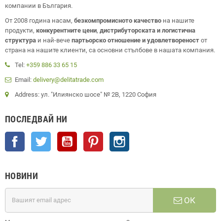
компании в България.
От 2008 година насам,
безкомпромисното качество
на нашите
продукти,
конкурентните цени
,
дистрибуторската и логистична
структура
и най-вече
партьорско отношение и удовлетвореност
от
страна на нашите клиенти, са основни стълбове в нашата компания.
Tel:
+359 886 33 65 15
Email:
delivery@delitatrade.com
Address: ул. "Илиянско шосе" № 2В, 1220 София
ПОСЛЕДВАЙ НИ
Facebook
Twitter
YouTube
Pinterest
Instagram
НОВИНИ
ОК