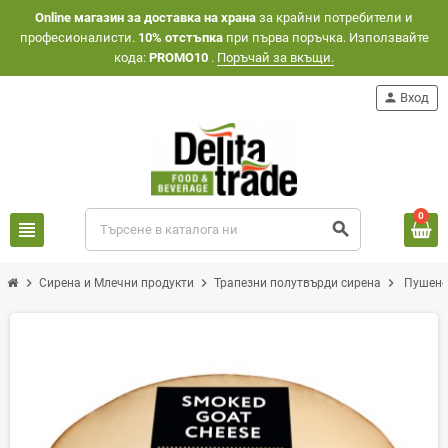
Оnline магазин за доставка на храна
за крайни потребители и
професионалисти.
10% отстъпка
при първа поръчка. Използвайте
кода:
PROMO10
.
Поръчай за вкъщи.
person
Вход
0
view_headline
search
chevron_right
chevron_right
chevron_right
Сирена и Млечни продукти
Трапезни полутвърди сирена
Пушено