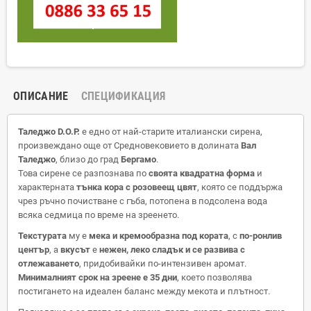
ОПИСАНИЕ
СПЕЦИФИКАЦИЯ
Таледжо D.O.P.
е едно от най-старите италиански сирена,
произвеждано още от Средновековието в долината
Вал
Таледжо
, близо до град
Бергамо
.
Това сирене се разпознава по
своята квадратна форма
и
характерната
тънка кора с розовеещ цвят
, която се поддържа
чрез ръчно почистване с гъба, потопена в подсолена вода
всяка седмица по време на зреенето.
Текстурата
му е
мека и кремообразна под кората
, с
по-ронлив
център
, а
вкусът
е
нежен, леко сладък и се развива с
отлежаването
, придобивайки по-интензивен аромат.
Минималният срок на зреене е 35 дни
, което позволява
постигането на идеален баланс между мекота и плътност.