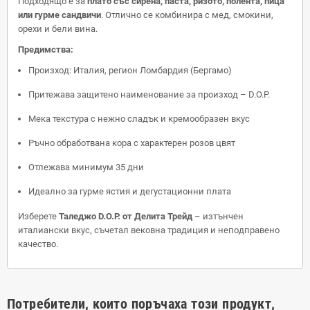
Подходящо е за
плато със сирена, паста, ризото, полента, пица
или гурме сандвичи
. Отлично се комбинира с мед, смокини,
орехи и бели вина.
Предимства:
Произход: Италия, регион Ломбардия (Бергамо)
Притежава защитено наименование за произход – D.O.P.
Мека текстура с нежно сладък и кремообразен вкус
Ръчно обработвана кора с характерен розов цвят
Отлежава минимум 35 дни
Идеално за гурме ястия и дегустационни плата
Изберете
Таледжо D.O.P. от Делита Трейд
– изтънчен
италиански вкус, съчетал вековна традиция и неподправено
качество.
Потребители, които поръчаха този продукт,