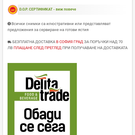
D.O.P. СЕРТИФИКАТ - виж повече
Всички снимки са илюстративни или представляват
предложения за сервиране на готови ястия
БЕЗПЛАТНА ДОСТАВКА
В СОФИЯ ГРАД
ЗА ПОРЪЧКИ НАД 70
local_shipping
ЛВ
ПЛАЩАНЕ СЛЕД ПРЕГЛЕД
ПРИ ПОЛУЧАВАНЕ НА ДОСТАВКАТА