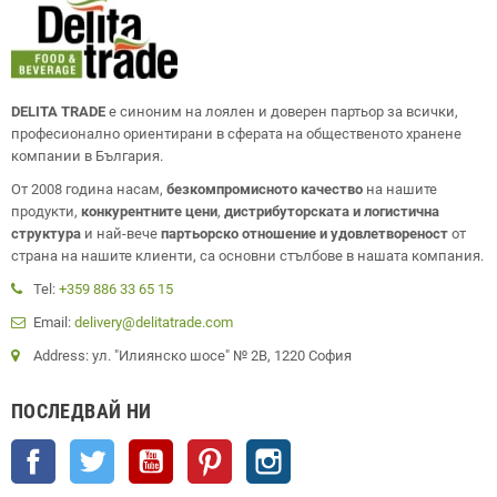
DELITA TRADE
е синоним на лоялен и доверен партьор за всички,
професионално ориентирани в сферата на общественото хранене
компании в България.
От 2008 година насам,
безкомпромисното качество
на нашите
продукти,
конкурентните цени
,
дистрибуторската и логистична
структура
и най-вече
партьорско отношение и удовлетвореност
от
страна на нашите клиенти, са основни стълбове в нашата компания.
Tel:
+359 886 33 65 15
Email:
delivery@delitatrade.com
Address: ул. "Илиянско шосе" № 2В, 1220 София
ПОСЛЕДВАЙ НИ
Facebook
Twitter
YouTube
Pinterest
Instagram