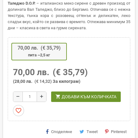
Таледжо D.O.P.
– италианско меко сирене с древен произход от
долината Вал Таледжо, близо до Бергамо. Отличава се с нежна
текстура, тънка кора с розовеещ оттенък и деликатен, леко
сладък вкус, който се развива с времето. Отлежава минимум 35
дни – класика в света на гурме сирената.
70,00 лв.
(€ 35,79)
пита ~2,5 кг
70,00 лв.
(€ 35,79)
(28,00 лв.
(€ 14,32)
За килограм)
shopping_cart
remove
add
ДОБАВИ КЪМ КОЛИЧКАТА
favorite_border
Споделяне
Tweet
Pinterest