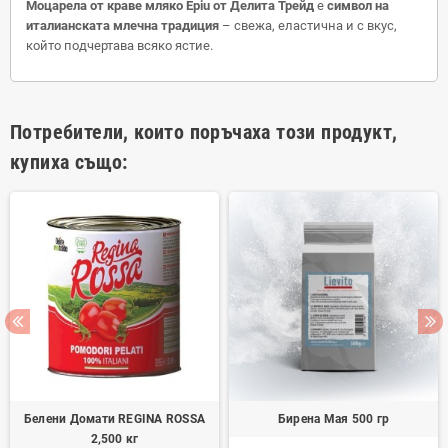
Моцарела от краве мляко Epiu от Делита Трейд
е
символ на
италианската млечна традиция
– свежа, еластична и с вкус,
който подчертава всяко ястие.
Потребители, които поръчаха този продукт,
купиха също:
Белени Домати REGINA ROSSA
Бирена Мая 500 гр
2,500 кг