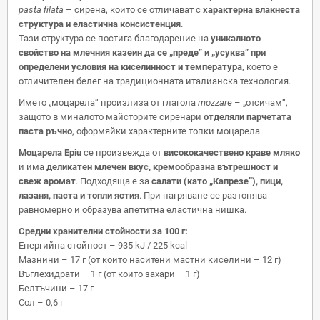
pasta filata
– сирена, които се отличават с
характерна влакнеста
структура и еластична консистенция
.
Тази структура се постига благодарение на
уникалното
свойство на млечния казеин да се „преде” и „усуква” при
определени условия на киселинност и температура
, което е
отличителен белег на традиционната италианска технология.
Името „моцарела“ произлиза от глагола
mozzare
– „отсичам“,
защото в миналото майсторите сиренари
отделяли парчетата
паста ръчно
, оформяйки характерните топки моцарела.
Моцарела Epiu
се произвежда от
висококачествено краве мляко
и има
деликатен млечен вкус, кремообразна вътрешност и
свеж аромат
. Подходяща е за
салати (като „Капрезе”), пици,
лазаня, паста и топли ястия
. При нагряване се разтопява
равномерно и образува апетитна еластична нишка.
Средни хранителни стойности за 100 г:
Енергийна стойност – 935 kJ / 225 kcal
Мазнини – 17 г (от които наситени мастни киселини – 12 г)
Въглехидрати – 1 г (от които захари – 1 г)
Белтъчини – 17 г
Сол – 0,6 г