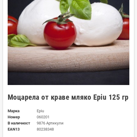
Моцарела от краве мляко Epiu 125 гр
Марка
Epiu
Номер
060201
В наличност
9876 Артикули
EAN13
80238348