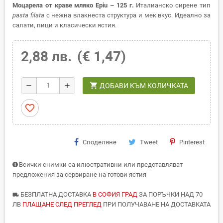
Моцарела от краве мляко Epiu – 125 г.
Италианско сирене тип
pasta filata
с нежна влакнеста структура и мек вкус. Идеално за
салати, пици и класически ястия.
2,88 лв.
(€ 1,47)
shopping_cart
remove
add
ДОБАВИ КЪМ КОЛИЧКАТА
favorite_border
Споделяне
Tweet
Pinterest
Всички снимки са илюстративни или представляват
предложения за сервиране на готови ястия
БЕЗПЛАТНА ДОСТАВКА
В СОФИЯ ГРАД
ЗА ПОРЪЧКИ НАД 70
local_shipping
ЛВ
ПЛАЩАНЕ СЛЕД ПРЕГЛЕД
ПРИ ПОЛУЧАВАНЕ НА ДОСТАВКАТА