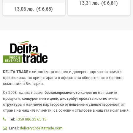
13,31 лв.
(€ 6,81)
13,06 лв.
(€ 6,68)
DELITA TRADE
е синоним на лоялен и доверен партьор за всички,
професионално ориентирани в сферата на общественото хранене
компании в България.
От 2008 година насам,
безкомпромисното качество
на нашите
продукти,
конкурентните цени
,
дистрибуторската и логистична
структура
и най-вече
партьорско отношение и удовлетвореност
от
страна на нашите клиенти, са основни стълбове в нашата компания.
Tel:
+359 886 33 65 15
Email:
delivery@delitatrade.com