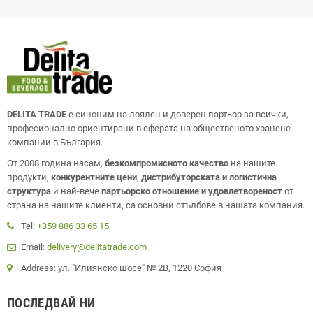
DELITA TRADE
е синоним на лоялен и доверен партьор за всички,
професионално ориентирани в сферата на общественото хранене
компании в България.
От 2008 година насам,
безкомпромисното качество
на нашите
продукти,
конкурентните цени
,
дистрибуторската и логистична
структура
и най-вече
партьорско отношение и удовлетвореност
от
страна на нашите клиенти, са основни стълбове в нашата компания.
Tel:
+359 886 33 65 15
Email:
delivery@delitatrade.com
Address: ул. "Илиянско шосе" № 2В, 1220 София
ПОСЛЕДВАЙ НИ