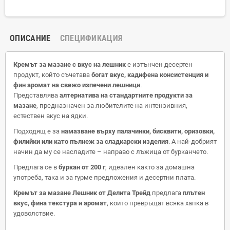
ОПИСАНИЕ
СПЕЦИФИКАЦИЯ
Кремът за мазане с вкус на лешник
е изтънчен десертен
продукт, който съчетава
богат вкус, кадифена консистенция и
фин аромат на свежо изпечени лешници
.
Представлява
алтернатива на стандартните продукти за
мазане
, предназначен за любителите на интензивния,
естествен вкус на ядки.
Подходящ е за
намазване върху палачинки, бисквити, оризовки,
филийки или като пълнеж за сладкарски изделия
. А най-добрият
начин да му се насладите – направо с лъжица от бурканчето.
Предлага се в
буркан от 200 г
, идеален както за домашна
употреба, така и за гурме предложения и десертни плата.
Кремът за мазане Лешник от Делита Трейд
предлага
плътен
вкус, фина текстура и аромат
, които превръщат всяка хапка в
удоволствие.