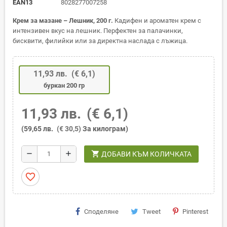
EAN13
8028277007258
Крем за мазане – Лешник, 200 г.
Кадифен и ароматен крем с
интензивен вкус на лешник. Перфектен за палачинки,
бисквити, филийки или за директна наслада с лъжица.
11,93 лв.
(€ 6,1)
буркан 200 гр
11,93 лв.
(€ 6,1)
(59,65 лв.
(€ 30,5)
За килограм)
shopping_cart
remove
add
ДОБАВИ КЪМ КОЛИЧКАТА
favorite_border
Споделяне
Tweet
Pinterest