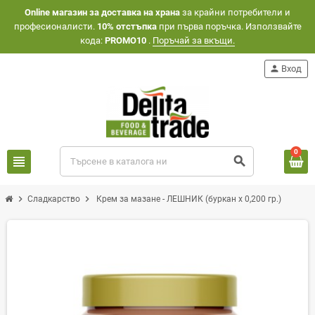
Оnline магазин за доставка на храна
за крайни потребители и
професионалисти.
10% отстъпка
при първа поръчка. Използвайте
кода:
PROMO10
.
Поръчай за вкъщи.
person
Вход
0
view_headline
search
chevron_right
chevron_right
Сладкарство
Крем за мазане - ЛЕШНИК (буркан х 0,200 гр.)