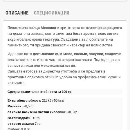
ОПИСАНИЕ
СПЕЦИФИКАЦИЯ
Пикантната салца Мексико
е приготвена по
класическа рецепта
на доматена основа, която съчетава
богат аромат, леко лютив
вкус и балансирана текстура
. Създадена за любителите на
пикантното, тя придава свежест и характер на всяко ястие.
Идеална като
допълнение към месо, салами, закуски, сандвичи
или начос
, както и като част от
аперитиво плато
. Подходяща е и
за
паста, пици или мексикански ястия
.
Салцата е готова за директна употреба и се предлага в
практична опаковка от
960 г
, удобна за професионални кухни и
кетъринг.
Средни хранителни стойности за 100 гр
:
Енергийна стойност:
211 kJ / 50 kcal
Мазнини:
<0,5 гр
от които наситени мастни киселини:
<0,5 гр
Въглехидрати:
11 гр
от които захари:
7 гр
Фибри:
0,8 гр