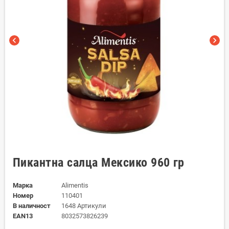
chevron_left
chevron_right
Пикантна салца Мексико 960 гр
Марка
Alimentis
Номер
110401
В наличност
1648 Артикули
EAN13
8032573826239