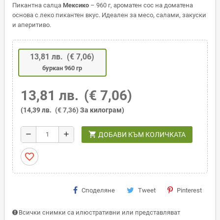
Пикантна салца
Мексико
– 960 г, ароматен сос на доматена
основа с леко пикантен вкус. Идеален за месо, салами, закуски
и аперитиво.
13,81 лв.
(€ 7,06)
буркан 960 гр
13,81 лв.
(€ 7,06)
(14,39 лв.
(€ 7,36)
За килограм)
shopping_cart
remove
add
ДОБАВИ КЪМ КОЛИЧКАТА
favorite_border
Споделяне
Tweet
Pinterest
Всички снимки са илюстративни или представляват