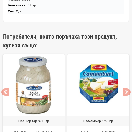
Белтъчини:
0,8 гр
Сол:
2,5 гр
Потребители, които поръчаха този продукт,
купиха също:
Сос Тартар 960 гр
Камембер 125 гр