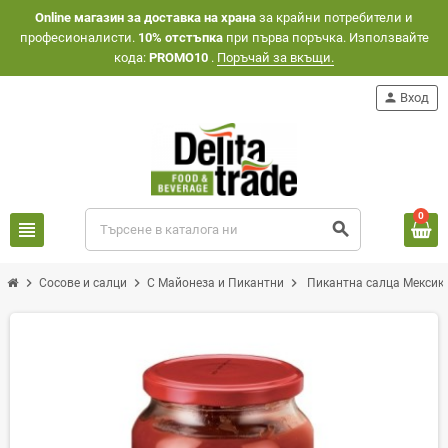
Оnline магазин за доставка на храна
за крайни потребители и
професионалисти.
10% отстъпка
при първа поръчка. Използвайте
кода:
PROMO10
.
Поръчай за вкъщи.
person
Вход
0
view_headline
search
chevron_right
chevron_right
chevron_right
Сосове и салци
С Майонеза и Пикантни
Пикантна салца Мексико