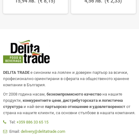
15,94 лв.
(€ 8,15)
4,56 лв.
(€ 2,33)
DELITA TRADE
е синоним на лоялен и доверен партьор за всички,
професионално ориентирани в сферата на общественото хранене
компании в България.
От 2008 година насам,
безкомпромисното качество
на нашите
продукти,
конкурентните цени
,
дистрибуторската и логистична
структура
и най-вече
партьорско отношение и удовлетвореност
от
страна на нашите клиенти, са основни стълбове в нашата компания.
Tel:
+359 886 33 65 15
Email:
delivery@delitatrade.com