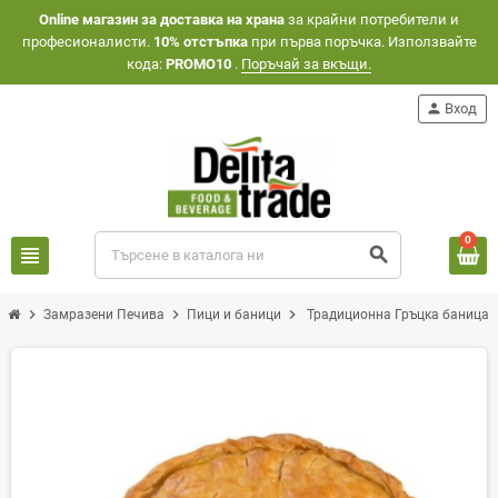
Оnline магазин за доставка на храна
за крайни потребители и
професионалисти.
10% отстъпка
при първа поръчка. Използвайте
кода:
PROMO10
.
Поръчай за вкъщи.
person
Вход
0
view_headline
search
chevron_right
chevron_right
chevron_right
Замразени Печива
Пици и баници
Традиционна Гръцка баница съ