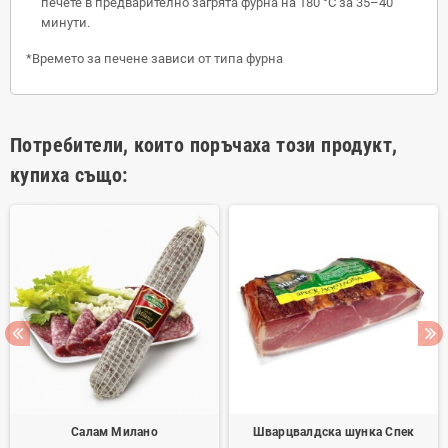
печете в предварително загрята фурна на 180 °C за 35–40
минути.
*Времето за печене зависи от типа фурна
Потребители, които поръчаха този продукт,
купиха също:
Салам Милано
Шварцвалдска шунка Спек