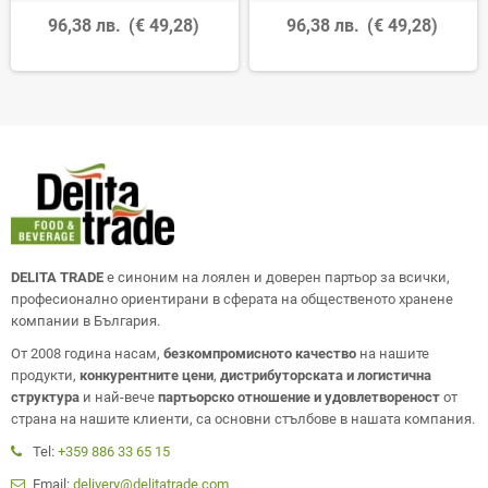
96,38 лв.
(€ 49,28)
96,38 лв.
(€ 49,28)
DELITA TRADE
е синоним на лоялен и доверен партьор за всички,
професионално ориентирани в сферата на общественото хранене
компании в България.
От 2008 година насам,
безкомпромисното качество
на нашите
продукти,
конкурентните цени
,
дистрибуторската и логистична
структура
и най-вече
партьорско отношение и удовлетвореност
от
страна на нашите клиенти, са основни стълбове в нашата компания.
Tel:
+359 886 33 65 15
Email:
delivery@delitatrade.com