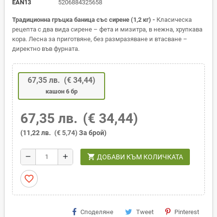
EAN13
5206884325658
Традиционна гръцка баница със сирене (1,2 кг) -
Класическа
рецепта с два вида сирене – фета и мизитра, в нежна, хрупкава
кора. Лесна за приготвяне, без размразяване и втасване –
директно във фурната.
67,35 лв.
(€ 34,44)
кашон 6 бр
67,35 лв.
(€ 34,44)
(11,22 лв.
(€ 5,74)
За брой)
shopping_cart
remove
add
ДОБАВИ КЪМ КОЛИЧКАТА
favorite_border
Споделяне
Tweet
Pinterest