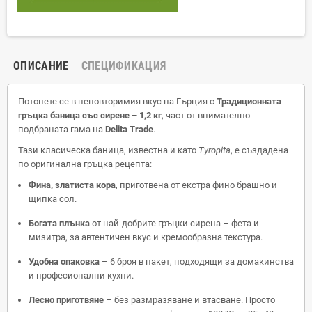
ОПИСАНИЕ
СПЕЦИФИКАЦИЯ
Потопете се в неповторимия вкус на Гърция с
Традиционната
гръцка баница със сирене – 1,2 кг
, част от внимателно
подбраната гама на
Delita Trade
.
Тази класическа баница, известна и като
Tyropita
, е създадена
по оригинална гръцка рецепта:
Фина, златиста кора
, приготвена от екстра фино брашно и
щипка сол.
Богата плънка
от най-добрите гръцки сирена – фета и
мизитра, за автентичен вкус и кремообразна текстура.
Удобна опаковка
– 6 броя в пакет, подходящи за домакинства
и професионални кухни.
Лесно приготвяне
– без размразяване и втасване. Просто