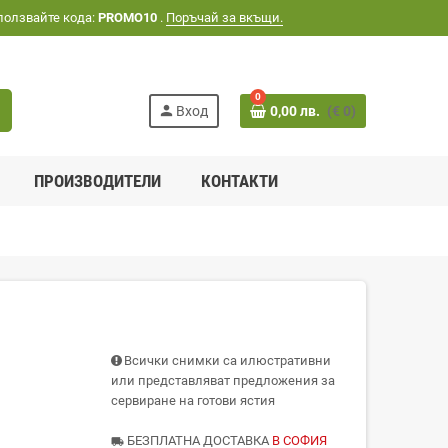
ползвайте кода:
PROMO10
.
Поръчай за вкъщи.
0
h
person
Вход
0,00 лв.
(€ 0)
ПРОИЗВОДИТЕЛИ
КОНТАКТИ
Всички снимки са илюстративни
или представляват предложения за
сервиране на готови ястия
БЕЗПЛАТНА ДОСТАВКА
В СОФИЯ
local_shipping