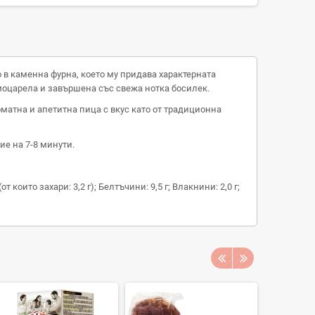
 в каменна фурна, което му придава характерната
 моцарела и завършена със свежа нотка босилек.
оматна и апетитна пица с вкус като от традиционна
ие на 7-8 минути.
от които захари: 3,2 г); Белтъчини: 9,5 г; Влакнини: 2,0 г;