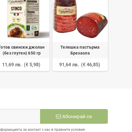
Готов свински джолан
Телешка пастърма
Коктей
(без глутен) 650 гр
Брезаола
оцет - 
11,69 лв.
(€ 5,98)
91,64 лв.
(€ 46,85)
6,75 
Абонирай се
нформацията за контакт с нас в правните условия.