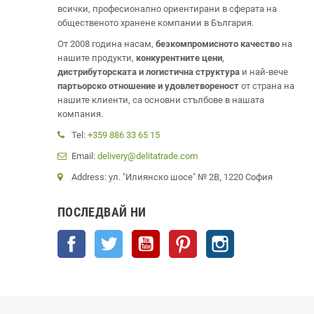
всички, професионално ориентирани в сферата на
общественото хранене компании в България.
От 2008 година насам,
безкомпромисното качество
на
нашите продукти,
конкурентните цени
,
дистрибуторската и логистична структура
и най-вече
партьорско отношение и удовлетвореност
от страна на
нашите клиенти, са основни стълбове в нашата
компания.
Tel:
+359 886 33 65 15
Email:
delivery@delitatrade.com
Address: ул. "Илиянско шосе" № 2В, 1220 София
ПОСЛЕДВАЙ НИ
Facebook
Twitter
YouTube
Pinterest
Instagram