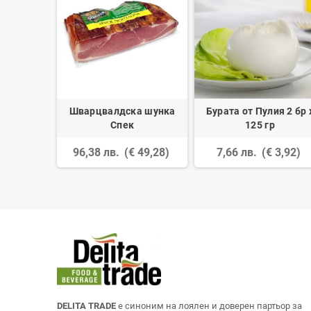
Реджано
Шварцвалдска шунка
Бурата от Пулия 2 бр 
0 гр
Спек
125 гр
 4,85)
96,38 лв.
(€ 49,28)
7,66 лв.
(€ 3,92)
DELITA TRADE
е синоним на лоялен и доверен партьор за