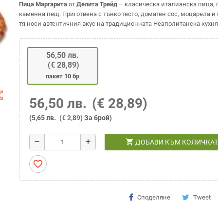
Пица Маргарита
от
Делита Трейд
– класическа италианска пица, 
каменна пещ. Приготвена с тънко тесто, доматен сос, моцарела и
тя носи автентичния вкус на традиционната Неаполитанска кухня
56,50 лв.
(€ 28,89)
пакет 10 бр
t_map
56,50 лв.
(€ 28,89)
(5,65 лв.
(€ 2,89)
За брой)
shopping_cart
remove
add
ДОБАВИ КЪМ КОЛИЧКАТ
favorite_border
Споделяне
Tweet