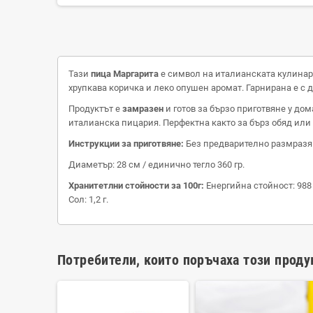
Тази
пицa Маргарита
е символ на италианската кулинарн
хрупкава коричка и леко опушен аромат. Гарнирана е с 
Продуктът е
замразен
и готов за бързо приготвяне у до
италианска пицария. Перфектна както за бърз обяд или 
Инструкции за приготвяне:
Без предварително размразява
Диаметър: 28 см / единично тегло 360 гр.
Хранитетлни стойности за 100г:
Енергийна стойност: 988 kJ
Сол: 1,2 г.
Потребители, които поръчаха този проду