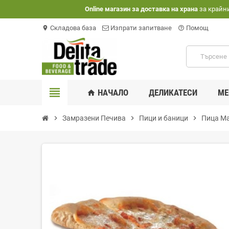
Оnline магазин за доставка на храна
за крайн
Складова база
Изпрати запитване
Помощ
location_on
help_outline
view_headline
НАЧАЛО
ДЕЛИКАТЕСИ
МЕ
home
chevron_right
Замразени Печива
chevron_right
Пици и баници
chevron_right
Пица Ма