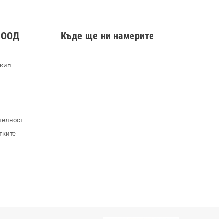
 ООД
Къде ще ни намерите
екип
телност
тките