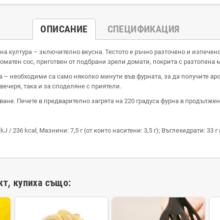
ОПИСАНИЕ
СПЕЦИФИКАЦИЯ
а култура – зключително вкусна. Тестото е ръчно разточено и изпечено
доматен сос, приготвен от подбрани зрели домати, покрита с разтопена
ма – необходими са само няколко минути във фурната, за да получите ар
вечеря, така и за споделяне с приятели.
не. Печете в предварително загрята на 220 градуса фурна в продължен
 / 236 kcal; Мазнини: 7,5 г (от които наситени: 3,5 г); Въглехидрати: 33 г (
кт, купиха също: