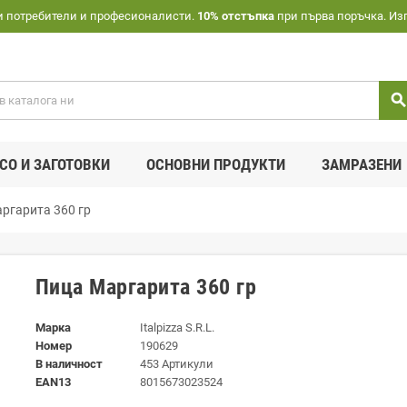
и потребители и професионалисти.
10% отстъпка
при първа поръчка. Из
searc
СО И ЗАГОТОВКИ
ОСНОВНИ ПРОДУКТИ
ЗАМРАЗЕНИ
ргарита 360 гр
Пица Маргарита 360 гр
Марка
Italpizza S.R.L.
Номер
190629
В наличност
453 Артикули
EAN13
8015673023524