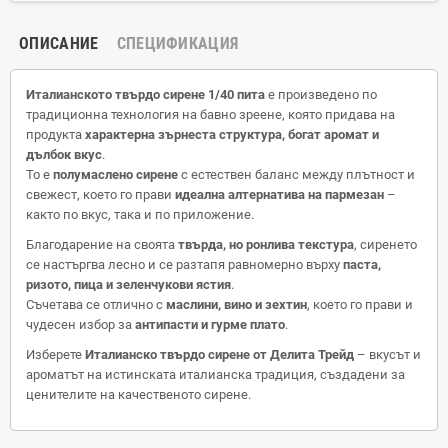
ОПИСАНИЕ
СПЕЦИФИКАЦИЯ
Италианското твърдо сирене 1/40 пита
е произведено по
традиционна технология на бавно зреене, която придава на
продукта
характерна зърнеста структура, богат аромат и
дълбок вкус
.
То е
полумаслено сирене
с естествен баланс между плътност и
свежест, което го прави
идеална алтернатива на пармезан
–
както по вкус, така и по приложение.
Благодарение на своята
твърда, но ронлива текстура
, сиренето
се настъргва лесно и се разтапя равномерно върху
паста,
ризото, пица и зеленчукови ястия
.
Съчетава се отлично с
маслини, вино и зехтин
, което го прави и
чудесен избор за
антипасти и гурме плато
.
Изберете
Италианско твърдо сирене от Делита Трейд
– вкусът и
ароматът на истинската италианска традиция, създадени за
ценителите на качественото сирене.