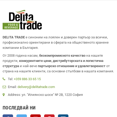
DELITA TRADE
е синоним на лоялен и доверен партьор за всички,
професионално ориентирани в сферата на общественото хранене
компании в България.
От 2008 година насам,
безкомпромисното качество
на нашите
продукти,
конкурентните цени
,
дистрибуторската и логистична
структура
и най-вече
партьорско отношение и удовлетвореност
от
страна на нашите клиенти, са основни стълбове в нашата компания.
Tel:
+359 886 33 65 15
Email:
delivery@delitatrade.com
Address: ул. "Илиянско шосе" № 2В, 1220 София
ПОСЛЕДВАЙ НИ
Facebook
Twitter
YouTube
Pinterest
Instagram