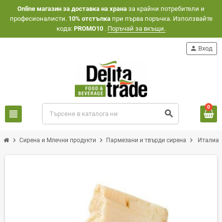
Оnline магазин за доставка на храна
за крайни потребители и
професионалисти.
10% отстъпка
при първа поръчка. Използвайте
кода:
PROMO10
.
Поръчай за вкъщи.
person
Вход
0
view_headline
search
chevron_right
chevron_right
chevron_right
Сирена и Млечни продукти
Пармезани и твърди сирена
Италиан