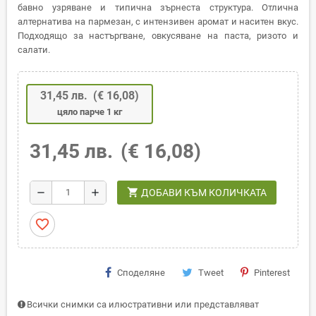
бавно узряване и типична зърнеста структура. Отлична
алтернатива на пармезан, с интензивен аромат и наситен вкус.
Подходящо за настъргване, овкусяване на паста, ризото и
салати.
31,45 лв.
(€ 16,08)
цяло парче 1 кг
31,45 лв.
(€ 16,08)
shopping_cart
remove
add
ДОБАВИ КЪМ КОЛИЧКАТА
favorite_border
Споделяне
Tweet
Pinterest
Всички снимки са илюстративни или представляват