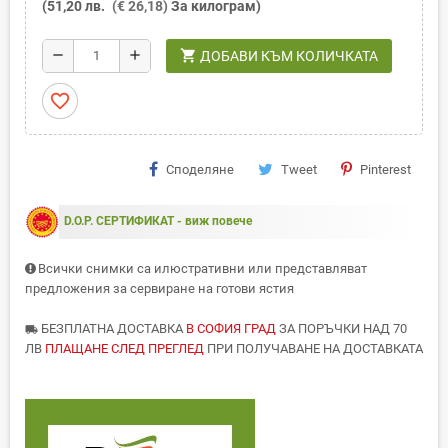
(51,20 лв.
(€ 26,18)
За килограм)
shopping_cart
remove
add
ДОБАВИ КЪМ КОЛИЧКАТА
favorite_border
Споделяне
Tweet
Pinterest
D.O.P. СЕРТИФИКАТ - виж повече
Всички снимки са илюстративни или представляват
предложения за сервиране на готови ястия
БЕЗПЛАТНА ДОСТАВКА
В СОФИЯ ГРАД
ЗА ПОРЪЧКИ НАД 70
local_shipping
ЛВ
ПЛАЩАНЕ СЛЕД ПРЕГЛЕД
ПРИ ПОЛУЧАВАНЕ НА ДОСТАВКАТА