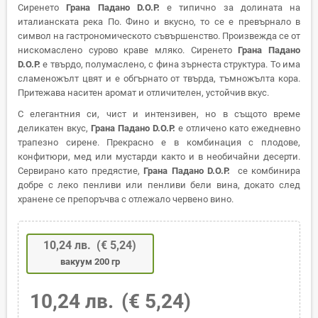
Сиренето
Грана Падано D.O.P.
е типично за долината на
италианската река По. Фино и вкусно, то се е превърнало в
символ на гастрономическото съвършенство. Произвежда се от
нискомаслено сурово краве мляко. Сиренето
Грана Падано
D.O.P.
е твърдо, полумаслено, с фина зърнеста структура. То има
сламеножълт цвят и е обгърнато от твърда, тъмножълта кора.
Притежава наситен аромат и отличителен, устойчив вкус.
С елегантния си, чист и интензивен, но в същото време
деликатен вкус,
Грана Падано D.O.P.
е отличено като ежедневно
трапезно сирене. Прекрасно е в комбинация с плодове,
конфитюри, мед или мустарди както и в необичайни десерти.
Сервирано като предястие,
Грана Падано D.O.P.
се комбинира
добре с леко пенливи или пенливи бели вина, докато след
хранене се препоръчва с отлежало червено вино.
10,24 лв.
(€ 5,24)
вакуум 200 гр
10,24 лв.
(€ 5,24)