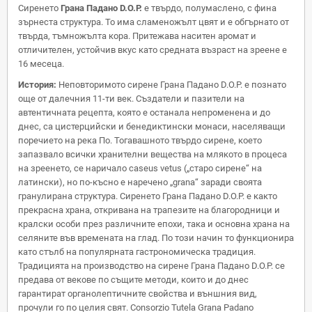
Сиренето
Грана Падано D.O.P.
е твърдо, полумаслено, с фина
зърнеста структура. То има сламеножълт цвят и е обгърнато от
твърда, тъмножълта кора. Притежава наситен аромат и
отличителен, устойчив вкус
като средната възраст на зреене е
16 месеца.
История:
Неповторимото сирене Грана Падано D.O.P. е познато
още от далечния 11-ти век. Създатели и пазители на
автентичната рецепта, която е останала непроменена и до
днес, са цистерцийски и бенедиктински монаси, населяващи
поречието на река По. Тогавашното твърдо сирене, което
запазвало всички хранителни вещества на млякото в процеса
на зреенето, се наричало caseus vetus („старо сирене“ на
латински), но по-късно е наречено „grana“ заради своята
гранулирана структура. Сиренето Грана Падано D.O.P. е както
прекрасна храна, откривана на трапезите на благородници и
кралски особи през различните епохи, така и основна храна на
селяните във времената на глад. По този начин то функционира
като стълб на популярната гастрономическа традиция.
Традицията на производство на сирене Грана Падано D.O.P. се
предава от векове по същите методи, които и до днес
гарантират органолептичните свойства и външния вид,
прочули го по целия свят. Consorzio Tutela Grana Padano