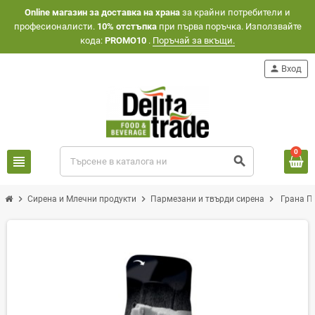
Оnline магазин за доставка на храна
за крайни потребители и
професионалисти.
10% отстъпка
при първа поръчка. Използвайте
кода:
PROMO10
.
Поръчай за вкъщи.
person
Вход
0
view_headline
search
chevron_right
chevron_right
chevron_right
Сирена и Млечни продукти
Пармезани и твърди сирена
Грана Па