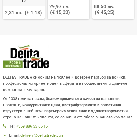
гр
29,97 лв.
88,50 лв.
(€ 15,32)
(€ 45,25)
2,31 лв.
(€ 1,18)
DELITA TRADE
е синоним на лоялен и доверен партьор за всички,
професионално ориентирани в сферата на общественото хранене
компании в България.
От 2008 година насам,
безкомпромисното качество
на нашите
продукти,
конкурентните цени
,
дистрибуторската и логистична
структура
и най-вече
партьорско отношение и удовлетвореност
от
страна на нашите клиенти, са основни стълбове в нашата компания.
Tel:
+359 886 33 65 15
Email:
delivery@delitatrade.com