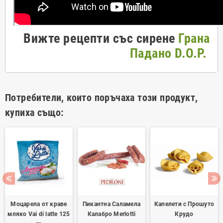
Вижте р
ецепти със сирене
Грана
Падано D.O.P.
Потребители, които поръчаха този продукт,
купиха също:
Моцарела от краве
Пикантна Саламела
Капелети с Прошуто
мляко Vai di latte 125
Калабро Merlotti
Крудо