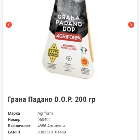
chevron_left
chevron_right
Грана Падано D.O.P. 200 гр
Марка
Agriform
Номер
060402
В наличност
4856 Артикули
EAN13
8003518101469