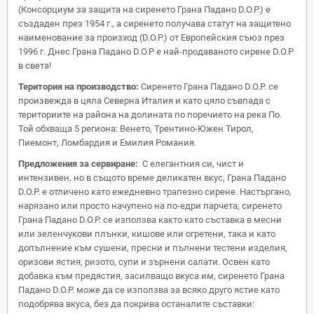
(Консорциум за защита на сиренето Грана Падано D.O.P.) е
създаден през 1954 г., а сиренето получава статут на защитено
наименование за произход (D.O.P.) от Европейския съюз през
1996 г. Днес Грана Падано D.O.P е най-продаваното сирене D.O.P
в света!
Територия на производство:
Сиренето Грана Падано D.O.P. се
произвежда в цяла Северна Италия и като цяло съвпада с
териториите на района на долината по поречието на река По.
Той обхваща 5 региона: Венето, Трентино-Южен Тирол,
Пиемонт, Ломбардия и Емилия Романия.
Предложения за сервиране:
С елегантния си, чист и
интензивен, но в същото време деликатен вкус, Грана Падано
D.O.P. е отличено като ежедневно трапезно сирене. Настъргано,
нарязано или просто начупено на по-едри парчета, сиренето
Грана Падано D.O.P. се използва както като съставка в месни
или зеленчукови плънки, кишове или огретени, така и като
допълнение към сушени, пресни и пълнени тестени изделия,
оризови ястия, ризото, супи и зърнени салати. Освен като
добавка към предястия, засилващо вкуса им, сиренето Грана
Падано D.O.P. може да се използва за всяко друго ястие като
подобрява вкуса, без да покрива останалите съставки: