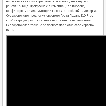
нарязано на люспи върху телешко карпачо, зеленчуци и
рецепти с яйца. Прекрасно е в комбинация с плодове,
конфитюри, мед или мустарди както и в необичайни десерти.
Сервирано като предястие, сиренето Грана Падано D.O.P. се
комбинира добре с леко пенливи или пенливи бели вина.
Сервирано след хранене се препоръчва с отлежало червено
вино.