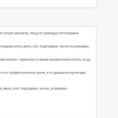
um wheat semolina), яйца от свободно отглеждани
огледово олио, вино, сол, подправки, чесън и розмарин
.
ме зехтин, пармезан и свежа магданозена нотка, за да
н и от професионални кухни, и от домашни кулинари.
, вино, сол, подправки, чесън, розмарин.