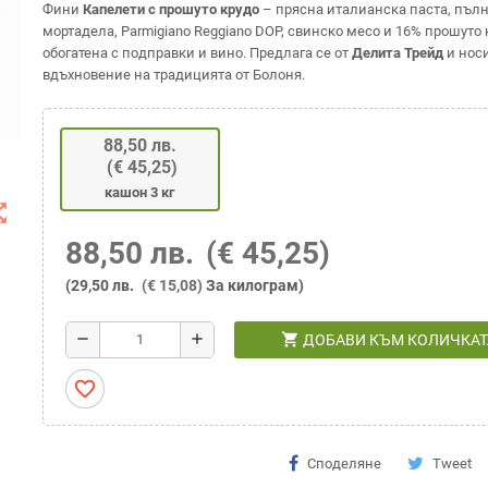
Фини
Капелети с прошуто крудо
– прясна италианска паста, пълн
мортадела, Parmigiano Reggiano DOP, свинско месо и 16% прошуто 
обогатена с подправки и вино. Предлага се от
Делита Трейд
и нос
вдъхновение на традицията от Болоня.
88,50 лв.
(€ 45,25)
кашон 3 кг
t_map
88,50 лв.
(€ 45,25)
(29,50 лв.
(€ 15,08)
За килограм)
shopping_cart
remove
add
ДОБАВИ КЪМ КОЛИЧКАТ
favorite_border
Споделяне
Tweet