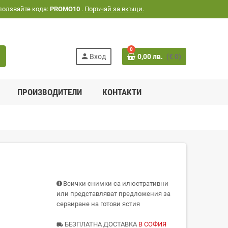
ползвайте кода:
PROMO10
.
Поръчай за вкъщи.
0
h
person
Вход
0,00 лв.
(€ 0)
ПРОИЗВОДИТЕЛИ
КОНТАКТИ
Всички снимки са илюстративни
или представляват предложения за
сервиране на готови ястия
БЕЗПЛАТНА ДОСТАВКА
В СОФИЯ
local_shipping