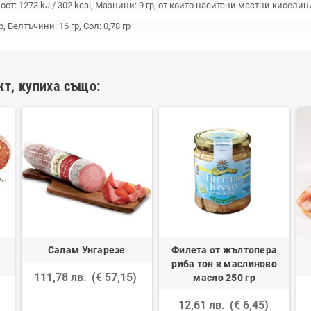
т: 1273 kJ / 302 kcal, Мазнини: 9 гр, от които наситени мастни киселини:
р, Белтъчини: 16 гр, Сол: 0,78 гр
кт, купиха също:
Салам Унгарезе
Филета от жълтопера
риба тон в маслиново
111,78 лв.
(€ 57,15)
масло 250 гр
12,61 лв.
(€ 6,45)