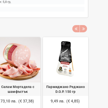
 5,8 гр,
Салам Мортадела с
Пармиджано Реджано
Грана Па
шамфъстък
D.O.P. 150 гр
73,10 лв.
(€ 37,38)
9,49 лв.
(€ 4,85)
10,24