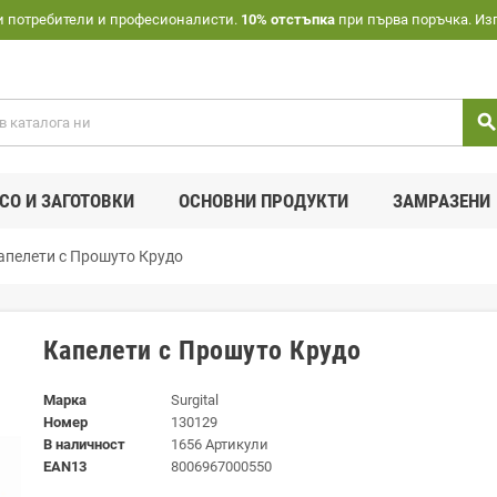
и потребители и професионалисти.
10% отстъпка
при първа поръчка. Из
searc
СО И ЗАГОТОВКИ
ОСНОВНИ ПРОДУКТИ
ЗАМРАЗЕНИ
апелети с Прошуто Крудо
Капелети с Прошуто Крудо
Марка
Surgital
Номер
130129
В наличност
1656 Артикули
EAN13
8006967000550