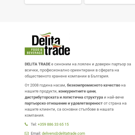
DELITA TRADE
е синоним на лоялен и доверен партьор за
всички, професионално ориентирани в сферата на
общественото хранене компании в България.
От 2008 година насам,
безкомпромисното качество
на
нашите продукти,
конкурентните цени
,
дистрибуторската и логистична структура
и най-вече
партьорско отношение и удовлетвореност
от страна на
нашите клиенти, са основни стълбове в нашата
компания.
Tel:
+359 886 33 65 15
Email:
delivery@delitatrade.com