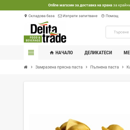
Оnline магазин за доставка на храна
за крайн
Складова база
Изпрати запитване
Помощ
location_on
help_outline
view_headline
НАЧАЛО
ДЕЛИКАТЕСИ
МЕ
home
chevron_right
Замразена прясна паста
chevron_right
Пълнена паста
chevron_right
К