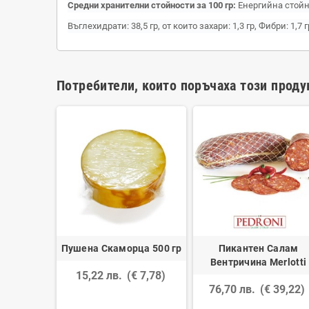
Средни хранителни стойности за 100 гр:
Енергийна стойнос
Въглехидрати: 38,5 гр, от които захари: 1,3 гр, Фибри: 1,7 г
Потребители, които поръчаха този проду
асан с
Пушена Скаморца 500 гр
Пикантен Салам
 гр
Вентричина Merlotti
15,22 лв.
(€ 7,78)
 52,83)
76,70 лв.
(€ 39,22)