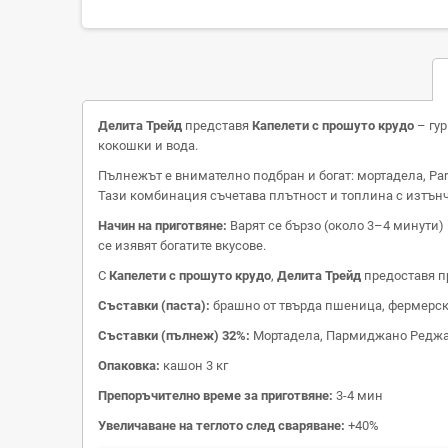
Делита Трейд
представя
Капелети с прошуто крудо
– гур
кокошки и вода.
Пълнежът е внимателно подбран и богат: мортадела, Parm
Тази комбинация съчетава плътност и топлина с изтънч
Начин на приготвяне:
Варят се бързо (около 3–4 минути)
се изявят богатите вкусове.
С
Капелети с прошуто крудо
,
Делита Трейд
предоставя пр
Съставки (паста):
брашно от твърда пшеница, фермерски
Съставки (пълнеж) 32%:
Мортадела, Пармиджано Реджано 
Опаковка:
кашон 3 кг
Препоръчително време за приготвяне:
3-4 мин
Увеличаване на теглото след сваряване:
+40%