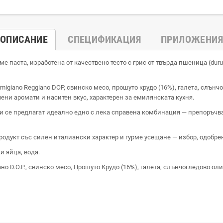
ОПИСАНИЕ
СПЕЦИФИКАЦИЯ
ПРИЛОЖЕНИЯ
ме паста, изработена от качествено тесто с грис от твърда пшеница (dur
igiano Reggiano DOP, свинско месо, прошуто крудо (16%), галета, слънч
ени аромати и наситен вкус, характерен за емилянската кухня.
 и се предлагат идеално едно с лека справена комбинация — препоръчва
одукт със силен италиански характер и гурме усещане — избор, одобре
 яйца, вода.
D.O.P., свинско месо, Прошуто Крудо (16%), галета, слънчогледово олио