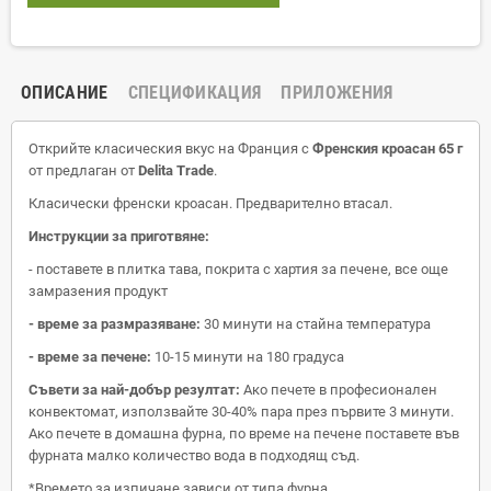
ОПИСАНИЕ
СПЕЦИФИКАЦИЯ
ПРИЛОЖЕНИЯ
Открийте класическия вкус на Франция с
Френския кроасан 65 г
от предлаган от
Delita Trade
.
Класически френски кроасан. Предварително втасал.
Инструкции за приготвяне:
- поставете в плитка тава, покрита с хартия за печене, все още
замразения продукт
- време за размразяване:
30 минути на стайна температура
- време за печене:
10-15 минути на 180 градуса
Съвети за най-добър резултат:
Ако печете в професионален
конвектомат, използвайте 30-40% пара през първите 3 минути.
Ако печете в домашна фурна, по време на печене поставете във
фурната малко количество вода в подходящ съд.
*Времето за изпичане зависи от типа фурна.