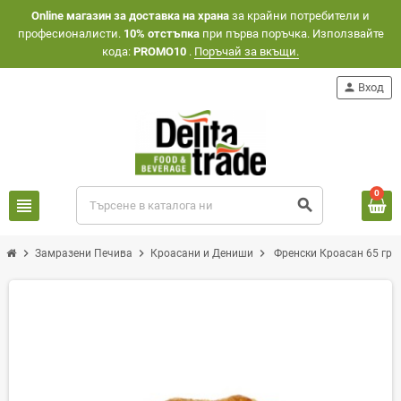
Оnline магазин за доставка на храна
за крайни потребители и
професионалисти.
10% отстъпка
при първа поръчка. Използвайте
кода:
PROMO10
.
Поръчай за вкъщи.
person
Вход
0
view_headline
search
chevron_right
chevron_right
chevron_right
Замразени Печива
Кроасани и Дениши
Френски Кроасан 65 гр