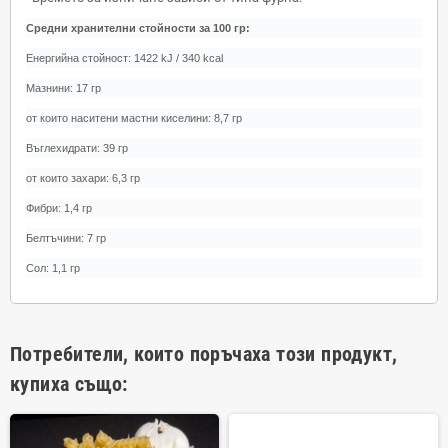
Средни хранителни стойности за 100 гр:
Енергийна стойност: 1422 kJ / 340 kcal
Мазнини: 17 гр
от които наситени мастни киселини: 8,7 гр
Въглехидрати: 39 гр
от които захари: 6,3 гр
Фибри: 1,4 гр
Белтъчини: 7 гр
Сол: 1,1 гр
Потребители, които поръчаха този продукт,
купиха също: