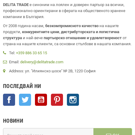
DELITA TRADE
е синоним на лоялен и доверен партьор за всички,
професионално ориентирани в сферата на общественото хранене
компании в България.
От 2008 година насам,
безкомпромисното качество
на нашите
продукти,
конкурентните цени
,
дистрибуторската и логистична
структура
и най-вече
партьорско отношение и удовлетвореност
от
страна на нашите клиенти, са основни стълбове в нашата компания.
Tel:
+359 886 33 65 15
Email:
delivery@delitatrade.com
Address: ул. "Илиянско шосе" № 2В, 1220 София
ПОСЛЕДВАЙ НИ
Facebook
Twitter
YouTube
Pinterest
Instagram
НОВИНИ