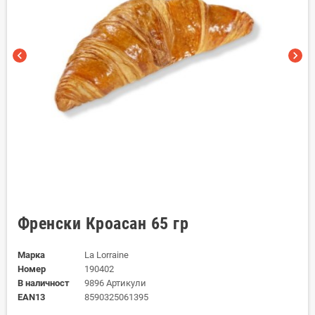
chevron_left
chevron_right
Френски Кроасан 65 гр
Марка
La Lorraine
Номер
190402
В наличност
9896 Артикули
EAN13
8590325061395