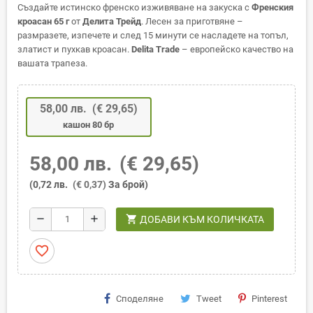
Създайте истинско френско изживяване на закуска с
Френския
кроасан 65 г
от
Делита Трейд
. Лесен за приготвяне –
размразете, изпечете и след 15 минути се насладете на топъл,
златист и пухкав кроасан.
Delita Trade
– европейско качество на
вашата трапеза.
58,00 лв.
(€ 29,65)
кашон 80 бр
58,00 лв.
(€ 29,65)
(0,72 лв.
(€ 0,37)
За брой)
shopping_cart
remove
add
ДОБАВИ КЪМ КОЛИЧКАТА
favorite_border
Споделяне
Tweet
Pinterest