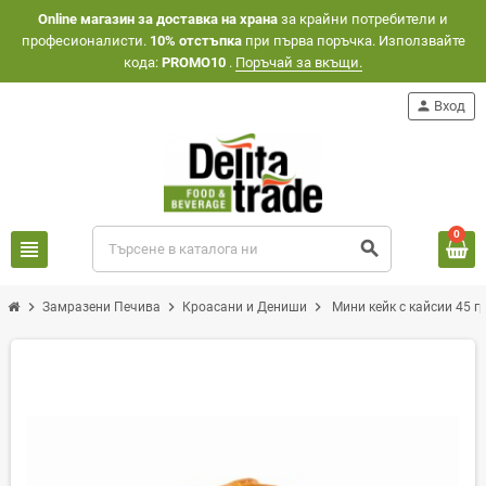
Оnline магазин за доставка на храна
за крайни потребители и
професионалисти.
10% отстъпка
при първа поръчка. Използвайте
кода:
PROMO10
.
Поръчай за вкъщи.
person
Вход
0
view_headline
search
chevron_right
chevron_right
chevron_right
Замразени Печива
Кроасани и Дениши
Мини кейк с кайсии 45 г