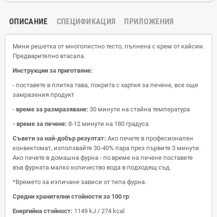
ОПИСАНИЕ
СПЕЦИФИКАЦИЯ
ПРИЛОЖЕНИЯ
Мини решетка от многолистно тесто, пълнена с крем от кайсии.
Предварително втасала.
Инструкции за приготвяне:
- поставете в плитка тава, покрита с хартия за печене, все още
замразения продукт
-
време за размразяване:
30 минути на стайна температура
- време за печене:
8-12 минути на 180 градуса
Съвети за най-добър резултат:
Ако печете в професионален
конвектомат, използвайте 30-40% пара през първите 3 минути.
Ако печете в домашна фурна - по време на печене поставете
във фурната малко количество вода в подходящ съд.
*Времето за изпичане зависи от типа фурна.
Средни хранителни стойности за 100 гр
:
Енергийна стойност:
1149
kJ
/
274
kcal