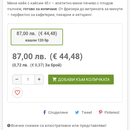
Мини кейк с кайсии 45 г – апетитно мини печиво с плодов
пълнеж,
готово за изпичане
. От фризера до витрината за минути
– перфектно за кафетерии, пекарни и кетъринг.
87,00 лв.
(€ 44,48)
кашон 120 бр
87,00 лв.
(€ 44,48)
(0,72 лв.
(€ 0,37)
За брой)
shopping_cart
remove
add
ДОБАВИ КЪМ КОЛИЧКАТА
favorite_border
Споделяне
Tweet
Pinterest
Всички снимки са илюстративни или представляват