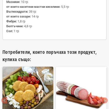
Мазнини:
10 гр
от които наситени мастни киселини:
5,5 гр
Въглехидрати:
39 гр
от които захари:
14
гр
Фибри:
1,8 гр
Белтъчини:
4,8
гр
Сол:
1 гр
Потребители, които поръчаха този продукт,
купиха също: