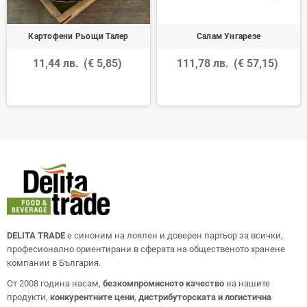
Картофени Рьощи Талер
Салам Унгарезе
11,44 лв.
(€ 5,85)
111,78 лв.
(€ 57,15)
DELITA TRADE
е синоним на лоялен и доверен партьор за всички,
професионално ориентирани в сферата на общественото хранене
компании в България.
От 2008 година насам,
безкомпромисното качество
на нашите
продукти,
конкурентните цени
,
дистрибуторската и логистична