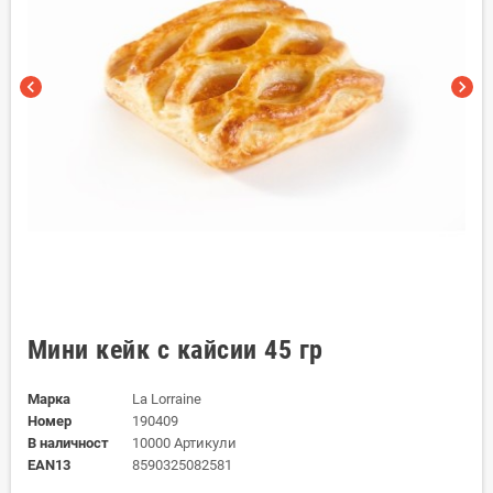
chevron_left
chevron_right
Мини кейк с кайсии 45 гр
Марка
La Lorraine
Номер
190409
В наличност
10000 Артикули
EAN13
8590325082581