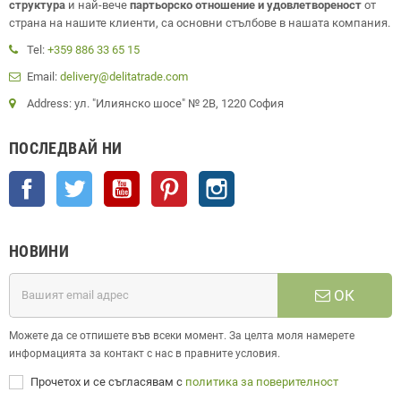
структура
и най-вече
партьорско отношение и удовлетвореност
от
страна на нашите клиенти, са основни стълбове в нашата компания.
Tel:
+359 886 33 65 15
Email:
delivery@delitatrade.com
Address: ул. "Илиянско шосе" № 2В, 1220 София
ПОСЛЕДВАЙ НИ
Facebook
Twitter
YouTube
Pinterest
Instagram
НОВИНИ
ОК
Можете да се отпишете във всеки момент. За целта моля намерете
информацията за контакт с нас в правните условия.
Прочетох и се съгласявам с
политика за поверителност