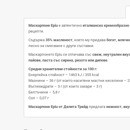
Маскарпоне Epiu
е автентично
италианско кремообразно
рецепти.
Съдържа
35% масленост
, което му придава
богат, млече
лесно за смесване с други съставки.
Маскарпонето Epiu се отличава със
свеж, неутрален вку
пайове, паста със сирена, ризото или дипове
.
Средни хранителни стойности за 100 г:
Енергийна стойност – 1463 kJ / 355 kcal
Мазнини – 36 г (от които наситени мастни киселини – 25
Въглехидрати – 3 г (от които захари – 3 г)
Белтъчини – 5,8 г
Сол – 0,07 г
Маскарпоне Epiu от Делита Трейд
предлага
нежност, вку