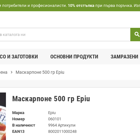
и потребители и професионалисти.
10% отстъпка
при първа поръчка. Из
searc
СО И ЗАГОТОВКИ
ОСНОВНИ ПРОДУКТИ
ЗАМРАЗЕНИ
рена
chevron_right
Маскарпоне 500 гр Epiu
Маскарпоне 500 гр Epiu
Марка
Epiu
Номер
060101
В наличност
9964 Артикули
EAN13
8002011000248