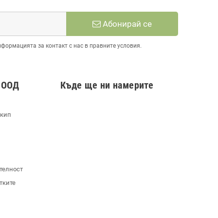
Абонирай се
нформацията за контакт с нас в правните условия.
 ООД
Къде ще ни намерите
екип
телност
тките