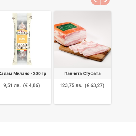
Салам Милано - 200 гр
Панчета Стуфата
Пълнозъ
Пулия с 
9,51 лв.
(€ 4,86)
123,75 лв.
(€ 63,27)
се
46,80 