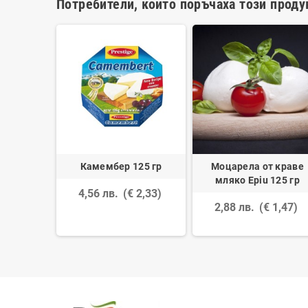
Потребители, които поръчаха този проду
 Каламон
Камембер 125 гр
Моцарела от краве
 231-260
мляко Epiu 125 гр
4,56 лв.
(€ 2,33)
 19,93)
2,88 лв.
(€ 1,47)