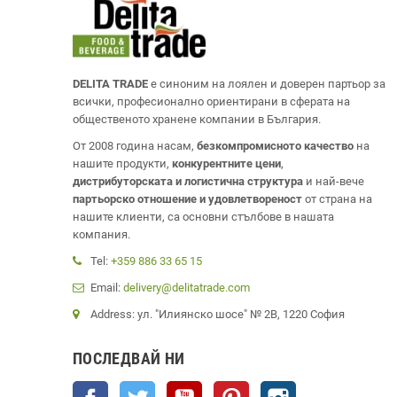
DELITA TRADE
е синоним на лоялен и доверен партьор за
всички, професионално ориентирани в сферата на
общественото хранене компании в България.
От 2008 година насам,
безкомпромисното качество
на
нашите продукти,
конкурентните цени
,
дистрибуторската и логистична структура
и най-вече
партьорско отношение и удовлетвореност
от страна на
нашите клиенти, са основни стълбове в нашата
компания.
Tel:
+359 886 33 65 15
Email:
delivery@delitatrade.com
Address: ул. "Илиянско шосе" № 2В, 1220 София
ПОСЛЕДВАЙ НИ
Facebook
Twitter
YouTube
Pinterest
Instagram