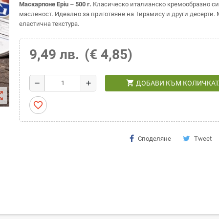
Маскарпоне Epiu – 500 г.
Класическо италианско кремообразно си
масленост. Идеално за приготвяне на Тирамису и други десерти. 
еластична текстура.
9,49 лв.
(€ 4,85)
shopping_cart
remove
add
ДОБАВИ КЪМ КОЛИЧКАТ
t_map
favorite_border
Споделяне
Tweet