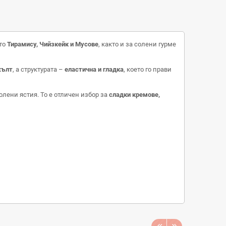
ато
Тирамису, Чийзкейк и Мусове
, както и за солени гурме
жълт
, а структурата –
еластична и гладка
, което го прави
олени ястия. То е отличен избор за
сладки кремове,