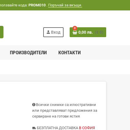
ползвайте кода:
PROMO10
.
Поръчай за вкъщи.
0
h
person
Вход
0,00 лв.
(€ 0)
ПРОИЗВОДИТЕЛИ
КОНТАКТИ
Всички снимки са илюстративни
или представляват предложения за
сервиране на готови ястия
БЕЗПЛАТНА ДОСТАВКА
В СОФИЯ
local_shipping