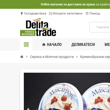
Оnline магазин за доставка на храна
за крайн
Складова база
Изпрати запитване
Помощ
location_on
help_outline
view_headline
НАЧАЛО
ДЕЛИКАТЕСИ
МЕ
home
chevron_right
Сирена и Млечни продукти
chevron_right
Кремообразни си