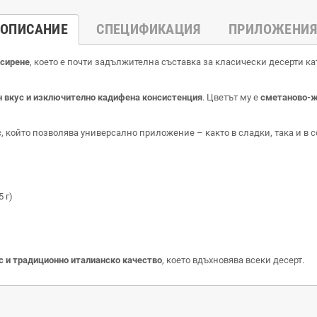
ОПИСАНИЕ
СПЕЦИФИКАЦИЯ
ПРИЛОЖЕНИЯ
 сирене
, което е почти задължителна съставка за класически десерти к
н вкус и изключително кадифена консистенция
. Цветът му е
сметаново-
с
, който позволява универсално приложение – както в сладки, така и в с
 г)
с и традиционно италианско качество
, което вдъхновява всеки десерт.