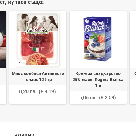
кт, купиха също:
Микс колбаси Антипасто
Крем за сладкарство
- слайс 125 гр
25% масл. Regina Bianca
1 л
8,20 лв.
(€ 4,19)
5,06 лв.
(€ 2,59)
НОВИНИ