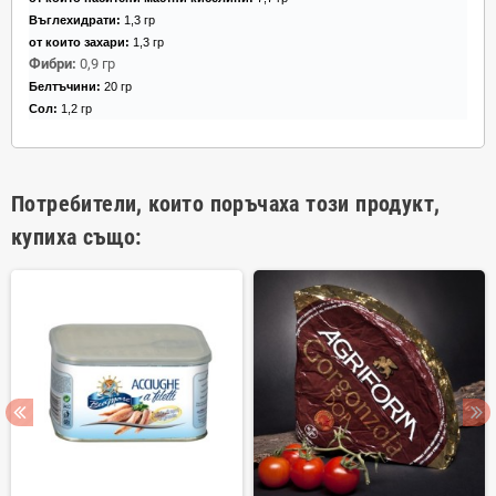
Въглехидрати:
1,3 гр
от които захари:
1,3 гр
Фибри:
0,9 гр
Белтъчини:
20 гр
Сол:
1,2 гр
Потребители, които поръчаха този продукт,
купиха също: