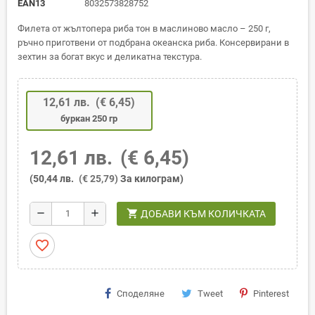
EAN13
8032573828752
Филета от жълтопера риба тон в маслиново масло – 250 г,
ръчно приготвени от подбрана океанска риба. Консервирани в
зехтин за богат вкус и деликатна текстура.
12,61 лв.
(€ 6,45)
буркан 250 гр
12,61 лв.
(€ 6,45)
(50,44 лв.
(€ 25,79)
За килограм)
shopping_cart
remove
add
ДОБАВИ КЪМ КОЛИЧКАТА
favorite_border
Споделяне
Tweet
Pinterest