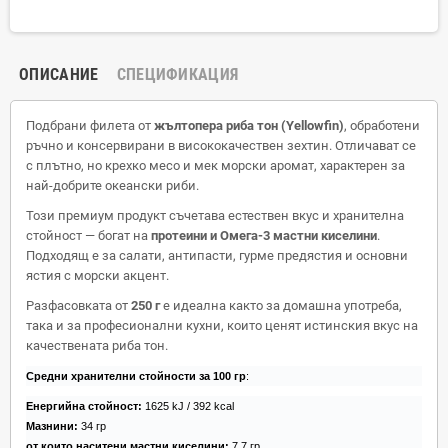
ОПИСАНИЕ
СПЕЦИФИКАЦИЯ
Подбрани филета от
жълтопера риба тон (Yellowfin)
, обработени
ръчно и консервирани в висококачествен зехтин. Отличават се
с плътно, но крехко месо и мек морски аромат, характерен за
най-добрите океански риби.
Този премиум продукт съчетава естествен вкус и хранителна
стойност — богат на
протеини и Омега-3 мастни киселини
.
Подходящ е за салати, антипасти, гурме предястия и основни
ястия с морски акцент.
Разфасовката от
250 г
е идеална както за домашна употреба,
така и за професионални кухни, които ценят истинския вкус на
качествената риба тон.
Средни хранителни стойности за 100 гр
:
Енергийна стойност:
1625 kJ / 392 kcal
Мазнини:
34 гр
от които наситени мастни киселини:
7,7 гр