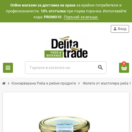
Оnline магазин за доставка на храна
за крайни потребители и
професионалисти.
10% отстъпка
при първа поръчка. Използвайте
кода:
PROMO10
.
Поръчай за вкъщи.
person
Вход
0
view_headline
search
chevron_right
chevron_right
Консервирана Риба и рибни продукти
Филета от жълтопера риба т