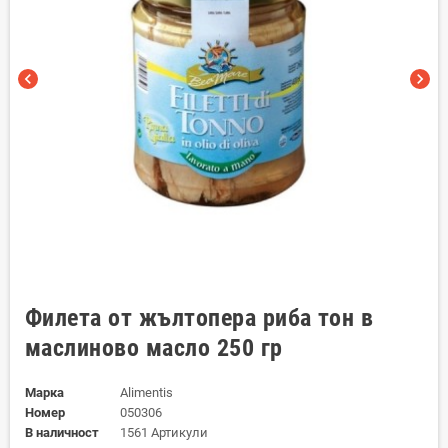
chevron_left
chevron_right
Филета от жълтопера риба тон в
маслиново масло 250 гр
Марка
Alimentis
Номер
050306
В наличност
1561 Артикули