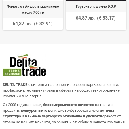
Филета от Аншоа в маслиново
Горгонзола долче D.O.P
масло 700 гр
64,87 лв.
(€ 33,17)
64,37 лв.
(€ 32,91)
DELITA TRADE
е синоним на лоялен и доверен партьор за всички,
професионално ориентирани в сферата на общественото хранене
компании в България.
От 2008 година насам,
безкомпромисното качество
на нашите
продукти,
конкурентните цени
,
дистрибуторската и логистична
структура
и най-вече
партьорско отношение и удовлетвореност
от
страна на нашите клиенти, са основни стълбове в нашата компания.