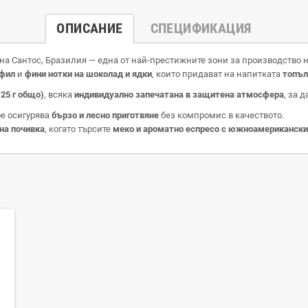
ОПИСАНИЕ
СПЕЦИФИКАЦИЯ
она Сантос, Бразилия — една от най-престижните зони за производство н
офил
и
фини нотки на шоколад и ядки
, които придават на напитката
топъл
25 г общо)
, всяка
индивидуално запечатана в защитена атмосфера
, за 
фе осигурява
бързо и лесно приготвяне
без компромис в качеството.
на почивка
, когато търсите
меко и ароматно еспресо с южноамерикански