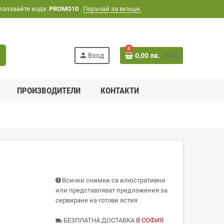
ползвайте кода:
PROMO10
.
Поръчай за вкъщи.
0
h
person
Вход
0,00 лв.
(€ 0)
ПРОИЗВОДИТЕЛИ
КОНТАКТИ
Всички снимки са илюстративни
или представляват предложения за
сервиране на готови ястия
БЕЗПЛАТНА ДОСТАВКА
В СОФИЯ
local_shipping