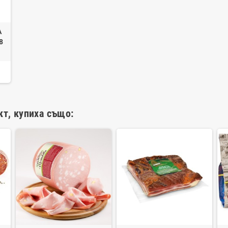
A
8
кт, купиха също: