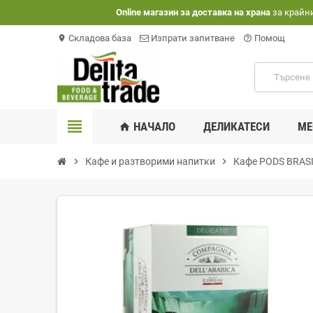
Оnline магазин за доставка на храна
за крайн
Складова база
Изпрати запитване
Помощ
location_on
help_outline
view_headline
НАЧАЛО
ДЕЛИКАТЕСИ
МЕ
home
chevron_right
Кафе и разтворими напитки
chevron_right
Кафе PODS BRASI