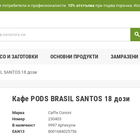
и потребители и професионалисти.
10% отстъпка
при първа поръчка. Из
searc
СО И ЗАГОТОВКИ
ОСНОВНИ ПРОДУКТИ
ЗАМРАЗЕНИ
L SANTOS 18 дози
Кафе PODS BRASIL SANTOS 18 дози
Марка
Caffe Corsini
Номер
230403
В наличност
9997 Артикули
EAN13
8001684025756