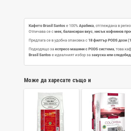
Кафето Brasil Santos
е 100%
Арабика
, отглеждана в реги
Отличава се с
мек, балансиран вкус
,
нисък кофеинов пр
Предлага се в удобна опаковка с
18 филтър PODS дози (1
Подходящо за
еспресо машини с PODS система
, това ка
Brasil Santos
е идеалният избор за
закуска или следобед
Може да харесате също и