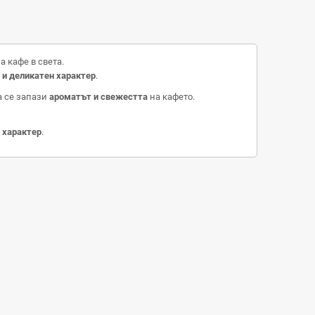
а кафе в света.
 и деликатен характер
.
да се запази
ароматът и свежестта
на кафето.
 характер
.