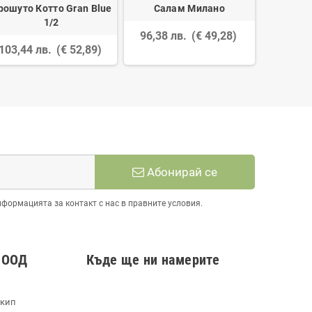
рошуто Котто Gran Blue
Салам Милано
1/2
96,38 лв.
(€ 49,28)
103,44 лв.
(€ 52,89)
Абонирай се
нформацията за контакт с нас в правните условия.
 ООД
Къде ще ни намерите
екип