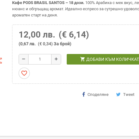
Кафе PODS BRASIL SANTOS – 18 дози.
100% Арабика с мек вкус, л
нюанс и обгръщащ аромат. Идеално еспресо за сутрешно удоволс
ароматен старт на деня.
12,00 лв.
(€ 6,14)
(0,67 лв.
(€ 0,34)
За брой)
shopping_cart
remove
add
ДОБАВИ КЪМ КОЛИЧКАТ
t_map
favorite_border
Споделяне
Tweet