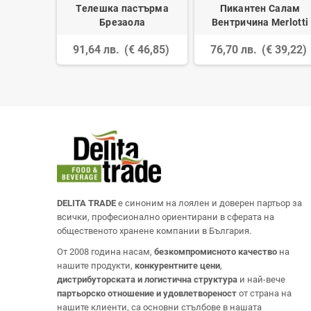
Телешка пастърма
Пикантен Салам
Брезаола
Вентричина Merlotti
91,64 лв.
(€ 46,85)
76,70 лв.
(€ 39,22)
DELITA TRADE
е синоним на лоялен и доверен партьор за
всички, професионално ориентирани в сферата на
общественото хранене компании в България.
От 2008 година насам,
безкомпромисното качество
на
нашите продукти,
конкурентните цени
,
дистрибуторската и логистична структура
и най-вече
партьорско отношение и удовлетвореност
от страна на
нашите клиенти, са основни стълбове в нашата