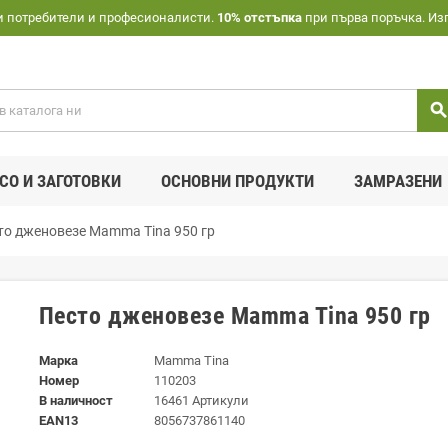
и потребители и професионалисти.
10% отстъпка
при първа поръчка. Из
searc
СО И ЗАГОТОВКИ
ОСНОВНИ ПРОДУКТИ
ЗАМРАЗЕНИ
то дженовезе Mamma Tina 950 гр
Песто дженовезе Mamma Tina 950 гр
Марка
Mamma Tina
Номер
110203
В наличност
16461 Артикули
EAN13
8056737861140