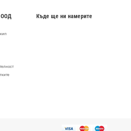
 ООД
Къде ще ни намерите
екип
телност
тките