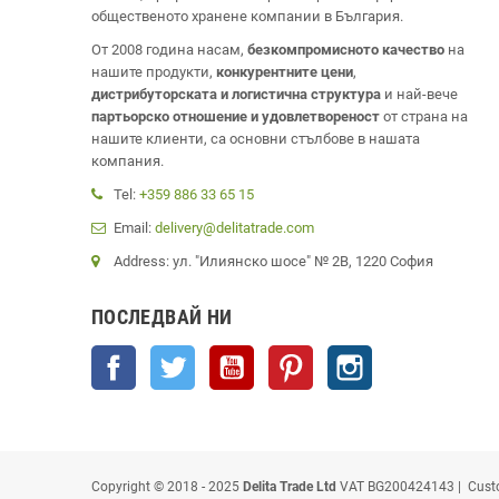
общественото хранене компании в България.
От 2008 година насам,
безкомпромисното качество
на
нашите продукти,
конкурентните цени
,
дистрибуторската и логистична структура
и най-вече
партьорско отношение и удовлетвореност
от страна на
нашите клиенти, са основни стълбове в нашата
компания.
Tel:
+359 886 33 65 15
Email:
delivery@delitatrade.com
Address: ул. "Илиянско шосе" № 2В, 1220 София
ПОСЛЕДВАЙ НИ
Facebook
Twitter
YouTube
Pinterest
Instagram
Copyright © 2018 - 2025
Delita Trade Ltd
VAT BG200424143 | Cust