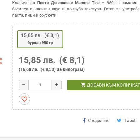
Класическо
Песто Дженовезе Mamma Tina
– 950 г ароматен 
босилек с наситен вкус и по-груба текстура. Готов за употреб
паста, пици и брускети.
15,85 лв.
(€ 8,1)
буркан 950 гр
15,85 лв.
(€ 8,1)
t_map
(16,68 лв.
(€ 8,53)
За килограм)
shopping_cart
remove
add
ДОБАВИ КЪМ КОЛИЧКАТ
favorite_border
Споделяне
Tweet