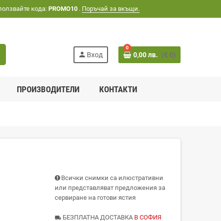
ползвайте кода:
PROMO10
.
Поръчай за вкъщи.
0
h
person
Вход
0,00 лв.
(€ 0)
ПРОИЗВОДИТЕЛИ
КОНТАКТИ
Всички снимки са илюстративни
или представляват предложения за
сервиране на готови ястия
БЕЗПЛАТНА ДОСТАВКА
В СОФИЯ
local_shipping