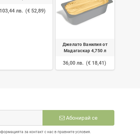
43,50 
103,44 лв.
(€ 52,89)
Джелато Ванилия от
Мадагаскар 4,750 л
36,00 лв.
(€ 18,41)
Абонирай се
нформацията за контакт с нас в правните условия.