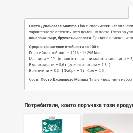
Песто Дженовезе Mamma Tina
е класически италиански 
характерна за автентичното домашно песто. Готов за уп
канелони, пици, брускети и салати
. Придава изискан ита
Средни хранителни стойности за 100 г:
Енергийна стойност – 1216 kJ / 295 kcal
Мазнини – 29 г (от които наситени мастни киселини – 3,
Въглехидрати – 5,6 г (от които захари – 1,8 г)
Белтъчини – 3,2 г | Фибри – 1 г | Сол – 2,5 г
Сосът
Песто Дженовезе Mamma Tina
е идеалният избор з
Потребители, които поръчаха този проду