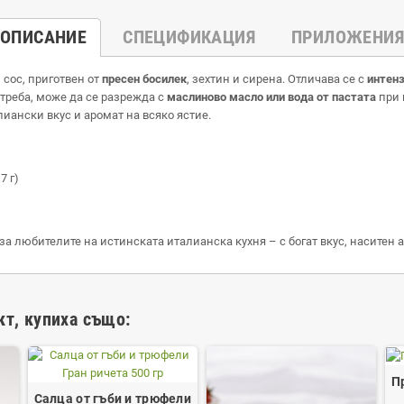
ОПИСАНИЕ
СПЕЦИФИКАЦИЯ
ПРИЛОЖЕНИЯ
сос, приготвен от
пресен босилек
, зехтин и сирена. Отличава се с
интенз
отреба, може да се разрежда с
маслиново масло или вода от пастата
при 
лиански вкус и аромат на всяко ястие.
7 г)
а любителите на истинската италианска кухня – с богат вкус, наситен а
кт, купиха също:
П
Салца от гъби и трюфели