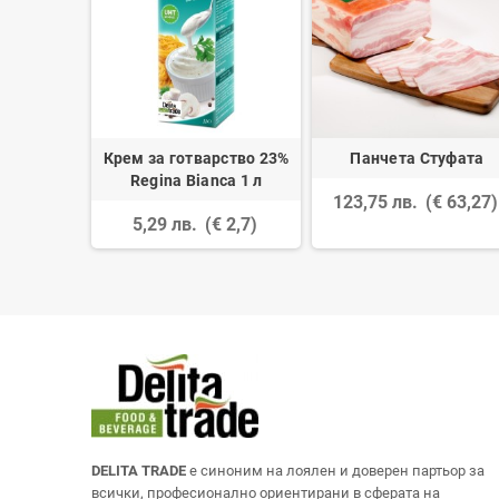
0 см
Крем за готварство 23%
Панчета Стуфата
Regina Bianca 1 л
 7,96)
123,75 лв.
(€ 63,27)
5,29 лв.
(€ 2,7)
DELITA TRADE
е синоним на лоялен и доверен партьор за
всички, професионално ориентирани в сферата на