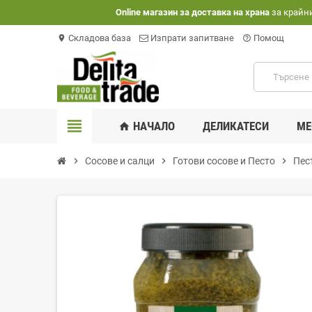
Оnline магазин за доставка на храна
за крайн
Складова база
Изпрати запитване
Помощ
location_on
help_outline
view_headline
НАЧАЛО
ДЕЛИКАТЕСИ
МЕ
home
chevron_right
Сосове и салци
chevron_right
Готови сосове и Песто
chevron_right
Пес