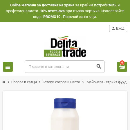
Оnline магазин за доставка на храна
за крайни потребители и
професионалисти.
10% отстъпка
при първа поръчка. Използвайте
кода:
PROMO10
.
Поръчай за вкъщи.
person
Вход
0
view_headline
search
chevron_right
chevron_right
chevron_right
Сосове и салци
Готови сосове и Песто
Майонеза - стрийт фууд, 