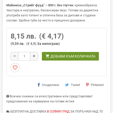
Майонеза „Стрийт фууд“ – 850 г, без глутен
: кремообразна
текстура и неутрален, балансиран вкус. Готова за директна
употреба като топинг и отлична база за дипове и студени
сосове. Удобна туба за чисто и прецизно дозиране.
8,15 лв.
(€ 4,17)
(9,59 лв.
(€ 4,9)
За килограм)
shopping_cart
remove
add
ДОБАВИ КЪМ КОЛИЧКАТА
favorite_border
Споделяне
Tweet
Pinterest
Всички снимки са илюстративни или представляват
предложения за сервиране на готови ястия
БЕЗПЛАТНА ДОСТАВКА
В СОФИЯ ГРАД
ЗА ПОРЪЧКИ НАД 70
local_shipping