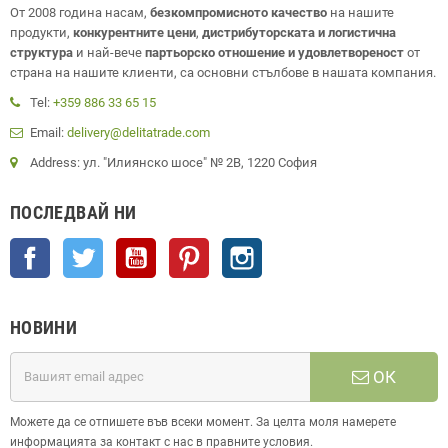
От 2008 година насам,
безкомпромисното качество
на нашите
продукти,
конкурентните цени
,
дистрибуторската и логистична
структура
и най-вече
партьорско отношение и удовлетвореност
от
страна на нашите клиенти, са основни стълбове в нашата компания.
Tel:
+359 886 33 65 15
Email:
delivery@delitatrade.com
Address: ул. "Илиянско шосе" № 2В, 1220 София
ПОСЛЕДВАЙ НИ
Facebook
Twitter
YouTube
Pinterest
Instagram
НОВИНИ
ОК
Можете да се отпишете във всеки момент. За целта моля намерете
информацията за контакт с нас в правните условия.