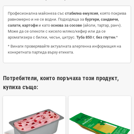
Професионална майонеза със
стабилна емулсия
, която покрива
равномерно и не се водни. Подходяща за
бургери, сандвичи,
салати, картофи
и като
основа за сосове
(айоли, тартар, ранч).
Може да се олекоти с кисело мляко/кефир или да се
ароматизира с билки, чесън, цитрус.
Туба 850 г
,
без глутен
.*
* Винаги проверявайте актуалната алергенна информация на
конкретната партида върху етикета.
Потребители, които поръчаха този продукт,
купиха също: